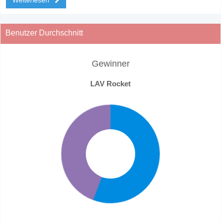
Benutzer Durchschnitt
Gewinner
LAV Rocket