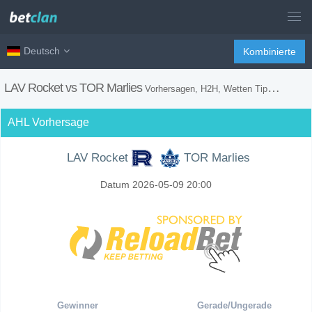
Deutsch
Kombinierte
LAV Rocket vs TOR Marlies
Vorhersagen, H2H, Wetten Tipps und Spiel Vorschau
AHL Vorhersage
LAV Rocket
TOR Marlies
Datum 2026-05-09 20:00
Gewinner
Gerade/Ungerade