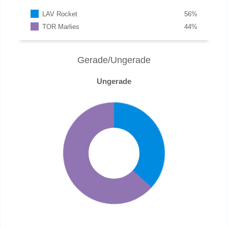
LAV Rocket
56
%
TOR Marlies
44
%
Gerade/Ungerade
Ungerade