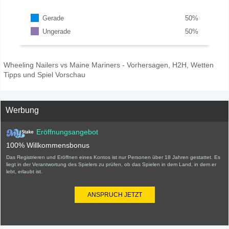
Gerade
50
%
Ungerade
50
%
Wheeling Nailers vs Maine Mariners - Vorhersagen, H2H, Wetten
Tipps und Spiel Vorschau
Werbung
Eröffnungsangebot
100% Willkommensbonus
Das Registrieren und Eröffnen eines Kontos ist nur Personen über 18 Jahren gestattet. Es
liegt in der Verantwortung des Spielers zu prüfen, ob das Spielen in dem Land, in dem er
lebt, erlaubt ist.
ANSPRUCH JETZT