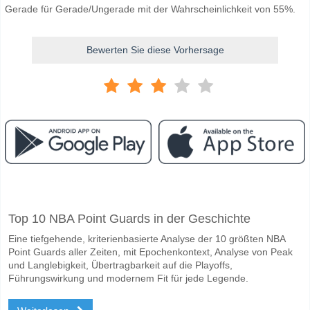
Gerade für Gerade/Ungerade mit der Wahrscheinlichkeit von 55%.
Bewerten Sie diese Vorhersage
Facebook
Telegram
Instagram
Wann ist das Spiel zwischen Wheeling Nailers v Maine 
Top 10 NBA Point Guards in der Geschichte
Das Spiel zwischen Wheeling Nailers v Maine Mariners 10 May 2026 0
Eine tiefgehende, kriterienbasierte Analyse der 10 größten NBA
Wer ist das Lieblingsteam, zwischen dem zu gewinnen i
Point Guards aller Zeiten, mit Epochenkontext, Analyse von Peak
Wheeling Nailers für den Gewinner den Spiel, mit einer Wahrscheinlic
und Langlebigkeit, Übertragbarkeit auf die Playoffs,
Führungswirkung und modernem Fit für jede Legende.