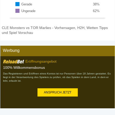
Gerade
38
%
Ungerade
62
%
CLE Monsters vs TOR Marlies - Vorhersagen, H2H, Wetten Tipps
und Spiel Vorschau
Werbung
Eröffnungsangebot
100% Willkommensbonus
Das Registrieren und Eröffnen eines Kontos ist nur Personen über 18 Jahren gestattet. Es
liegt in der Verantwortung des Spielers zu prüfen, ob das Spielen in dem Land, in dem er
lebt, erlaubt ist.
ANSPRUCH JETZT