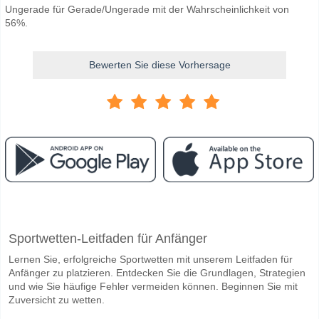
Ungerade für Gerade/Ungerade mit der Wahrscheinlichkeit von
56%.
Bewerten Sie diese Vorhersage
Facebook
Telegram
Instagram
Wann ist das Spiel zwischen CLE Monsters v TOR Marl
Sportwetten-Leitfaden für Anfänger
Das Spiel zwischen CLE Monsters v TOR Marlies 17 May 2026 00:00 
Lernen Sie, erfolgreiche Sportwetten mit unserem Leitfaden für
Wer ist das Lieblingsteam, zwischen dem zu gewinnen 
Anfänger zu platzieren. Entdecken Sie die Grundlagen, Strategien
CLE Monsters für den Gewinner den Spiel, mit einer Wahrscheinlichke
und wie Sie häufige Fehler vermeiden können. Beginnen Sie mit
Zuversicht zu wetten.