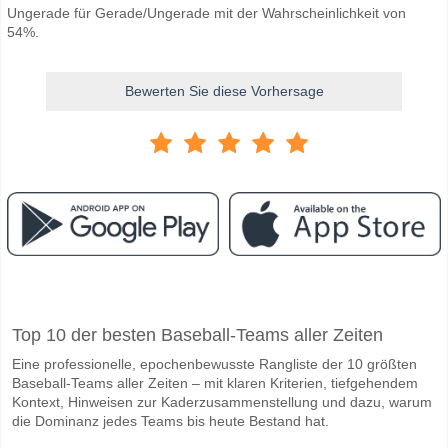
Ungerade für Gerade/Ungerade mit der Wahrscheinlichkeit von
54%.
Bewerten Sie diese Vorhersage
Facebook
Telegram
Instagram
Wann ist das Spiel zwischen Toledo Walleye v Fort Wa
Top 10 der besten Baseball-Teams aller Zeiten
Das Spiel zwischen Toledo Walleye v Fort Wayne Komets 16 May 2026
Eine professionelle, epochenbewusste Rangliste der 10 größten
Wer ist das Lieblingsteam, zwischen dem zu gewinnen 
Baseball-Teams aller Zeiten – mit klaren Kriterien, tiefgehendem
Fort Wayne Komets für den Gewinner den Spiel, mit einer Wahrscheinl
Kontext, Hinweisen zur Kaderzusammenstellung und dazu, warum
die Dominanz jedes Teams bis heute Bestand hat.