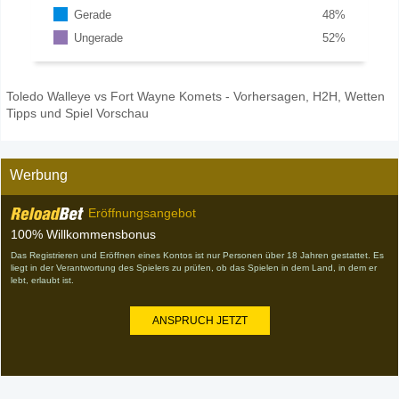
Gerade
48
%
Ungerade
52
%
Toledo Walleye vs Fort Wayne Komets - Vorhersagen, H2H, Wetten
Tipps und Spiel Vorschau
Werbung
Eröffnungsangebot
100% Willkommensbonus
Das Registrieren und Eröffnen eines Kontos ist nur Personen über 18 Jahren gestattet. Es
liegt in der Verantwortung des Spielers zu prüfen, ob das Spielen in dem Land, in dem er
lebt, erlaubt ist.
ANSPRUCH JETZT