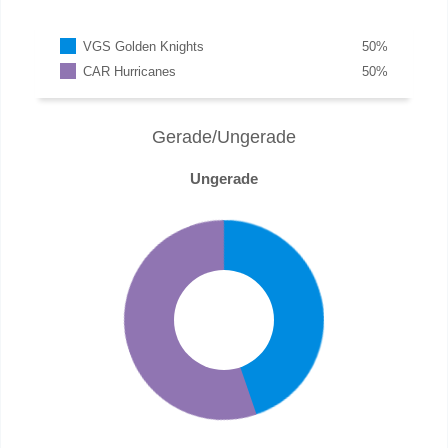
VGS Golden Knights
50
%
CAR Hurricanes
50
%
Gerade/Ungerade
Ungerade