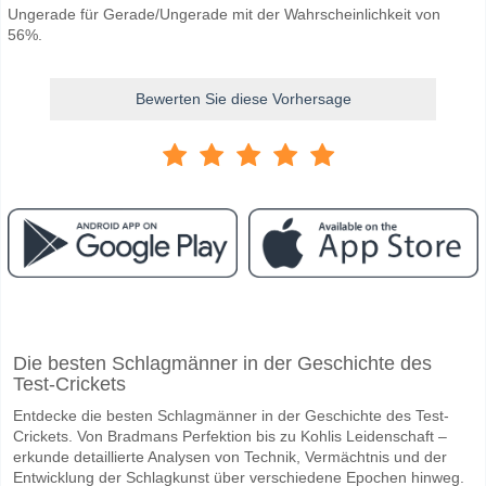
Ungerade für Gerade/Ungerade mit der Wahrscheinlichkeit von
56%.
Bewerten Sie diese Vorhersage
Facebook
Telegram
Instagram
Wann ist das Spiel zwischen VGS Golden Knights v CA
Die besten Schlagmänner in der Geschichte des
Das Spiel zwischen VGS Golden Knights v CAR Hurricanes 15 June 20
Test-Crickets
Wer ist das Lieblingsteam, zwischen dem zu gewinnen 
Entdecke die besten Schlagmänner in der Geschichte des Test-
CAR Hurricanes für den Gewinner den Spiel, mit einer Wahrscheinlich
Crickets. Von Bradmans Perfektion bis zu Kohlis Leidenschaft –
erkunde detaillierte Analysen von Technik, Vermächtnis und der
Entwicklung der Schlagkunst über verschiedene Epochen hinweg.