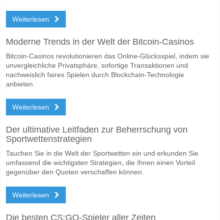
Weiterlesen
Moderne Trends in der Welt der Bitcoin-Casinos
Bitcoin-Casinos revolutionieren das Online-Glücksspiel, indem sie
unvergleichliche Privatsphäre, sofortige Transaktionen und
nachweislich faires Spielen durch Blockchain-Technologie
anbieten.
Weiterlesen
Der ultimative Leitfaden zur Beherrschung von
Sportwettenstrategien
Tauchen Sie in die Welt der Sportwetten ein und erkunden Sie
umfassend die wichtigsten Strategien, die Ihnen einen Vorteil
gegenüber den Quoten verschaffen können.
Weiterlesen
Die besten CS:GO-Spieler aller Zeiten