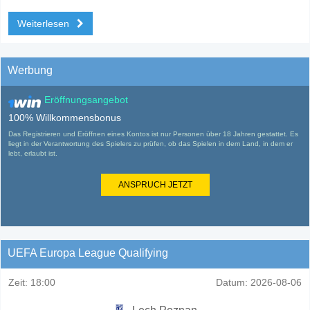
Weiterlesen
Werbung
Eröffnungsangebot
100% Willkommensbonus
Das Registrieren und Eröffnen eines Kontos ist nur Personen über 18 Jahren gestattet. Es
liegt in der Verantwortung des Spielers zu prüfen, ob das Spielen in dem Land, in dem er
lebt, erlaubt ist.
ANSPRUCH JETZT
UEFA Europa League Qualifying
Zeit:
18:00
Datum:
2026-08-06