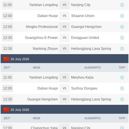
vs
Yanbian Longding
Nanjing City
11:00
vs
Dalian Huayi
Shaanxi Union
12:00
vs
Ningbo Professional
Guangxi Hengchen
12:00
vs
Guangzhou E-Power
Dongguan United
12:30
vs
Nantong Zhiyun
Heilongjiang Lava Spring
12:30
26 July 2026
ZEIT
HEIM
AUSWÄRTS
TIPP
vs
Yanbian Longding
Meizhou Kejia
11:00
vs
Dalian Huayi
Suzhou Dongwu
12:00
vs
Guangxi Hengchen
Heilongjiang Lava Spring
12:30
25 July 2026
ZEIT
HEIM
AUSWÄRTS
TIPP
vs
Changchun Yatai
Nanjing City
12:00