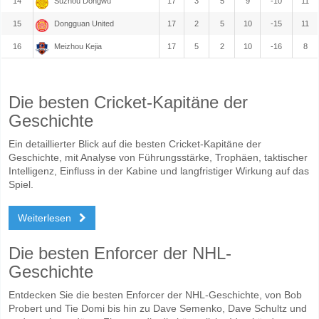
14
Suzhou Dongwu
17
3
5
9
-10
11
15
Dongguan United
17
2
5
10
-15
11
16
Meizhou Kejia
17
5
2
10
-16
8
Die besten Cricket-Kapitäne der
Geschichte
Ein detaillierter Blick auf die besten Cricket-Kapitäne der
Geschichte, mit Analyse von Führungsstärke, Trophäen, taktischer
Intelligenz, Einfluss in der Kabine und langfristiger Wirkung auf das
Spiel.
Weiterlesen
Die besten Enforcer der NHL-
Geschichte
Entdecken Sie die besten Enforcer der NHL-Geschichte, von Bob
Probert und Tie Domi bis hin zu Dave Semenko, Dave Schultz und