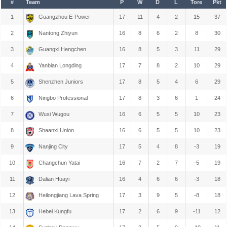
#
Team
P
W
D
L
Tore
Pkt
1
Guangzhou E-Power
17
11
4
2
15
37
2
Nantong Zhiyun
16
8
6
2
8
30
3
Guangxi Hengchen
16
8
5
3
11
29
4
Yanbian Longding
17
7
8
2
10
29
5
Shenzhen Juniors
17
8
5
4
6
29
6
Ningbo Professional
17
8
3
6
1
24
7
Wuxi Wugou
16
6
5
5
10
23
8
Shaanxi Union
16
6
5
5
10
23
9
Nanjing City
17
5
4
8
-3
19
10
Changchun Yatai
16
7
2
7
-5
19
11
Dalian Huayi
16
4
6
6
-3
18
12
Heilongjiang Lava Spring
17
3
9
5
-8
18
13
Hebei Kungfu
17
2
6
9
-11
12