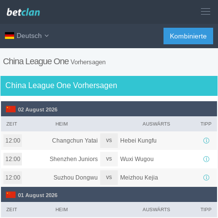
Deutsch
Kombinierte
China League One
Vorhersagen
China League One Vorhersagen
02 August 2026
ZEIT
HEIM
AUSWÄRTS
TIPP
vs
Changchun Yatai
Hebei Kungfu
12:00
vs
Shenzhen Juniors
Wuxi Wugou
12:00
vs
Suzhou Dongwu
Meizhou Kejia
12:00
01 August 2026
ZEIT
HEIM
AUSWÄRTS
TIPP