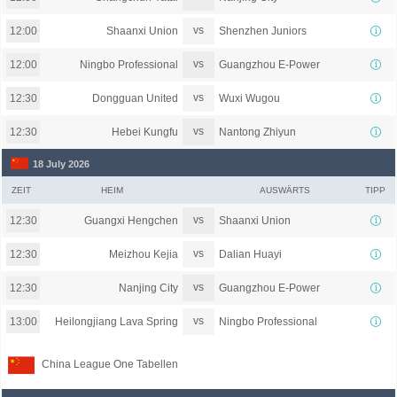
vs
Shaanxi Union
Shenzhen Juniors
12:00
vs
Ningbo Professional
Guangzhou E-Power
12:00
vs
Dongguan United
Wuxi Wugou
12:30
vs
Hebei Kungfu
Nantong Zhiyun
12:30
18 July 2026
ZEIT
HEIM
AUSWÄRTS
TIPP
vs
Guangxi Hengchen
Shaanxi Union
12:30
vs
Meizhou Kejia
Dalian Huayi
12:30
vs
Nanjing City
Guangzhou E-Power
12:30
vs
Heilongjiang Lava Spring
Ningbo Professional
13:00
China League One Tabellen