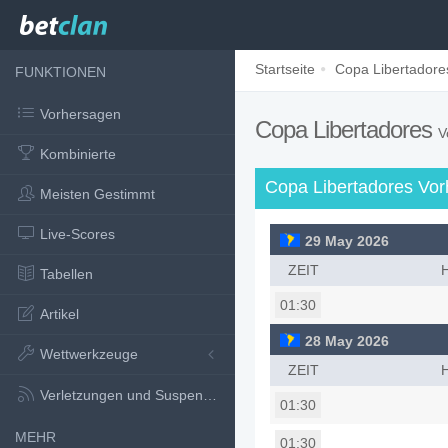
Startseite
Copa Libertadore
FUNKTIONEN
Vorhersagen
Copa Libertadores
V
Kombinierte
Copa Libertadores Vo
Meisten Gestimmt
Live-Scores
29 May 2026
ZEIT
Tabellen
01:30
Artikel
28 May 2026
Wettwerkzeuge
ZEIT
Verletzungen und Suspensionen
01:30
MEHR
01:30