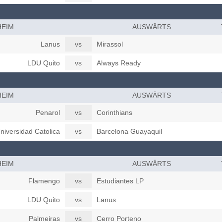
HEIM
AUSWÄRTS
Lanus
vs
Mirassol
LDU Quito
vs
Always Ready
HEIM
AUSWÄRTS
Penarol
vs
Corinthians
niversidad Catolica
vs
Barcelona Guayaquil
HEIM
AUSWÄRTS
Flamengo
vs
Estudiantes LP
LDU Quito
vs
Lanus
Palmeiras
vs
Cerro Porteno