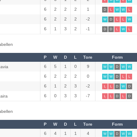
6
2
2
2
1
D
L
W
W
L
6
2
2
2
-2
W
D
L
L
W
6
1
3
2
-1
D
D
L
W
L
abellen
P
W
D
L
Tore
Form
6
5
1
0
9
avia
W
W
D
W
W
6
2
2
2
0
W
W
D
L
L
6
1
2
3
-2
L
L
D
W
D
6
0
3
3
-7
aira
L
L
D
L
D
abellen
P
W
D
L
Tore
Form
6
4
1
1
4
W
W
D
W
W