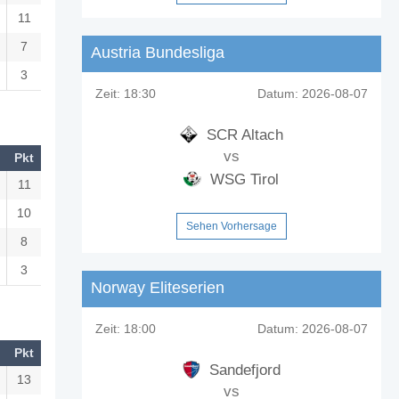
11
7
Austria Bundesliga
3
Zeit:
18:30
Datum:
2026-08-07
SCR Altach
vs
Pkt
WSG Tirol
11
10
Sehen Vorhersage
8
3
Norway Eliteserien
Zeit:
18:00
Datum:
2026-08-07
Pkt
Sandefjord
13
vs