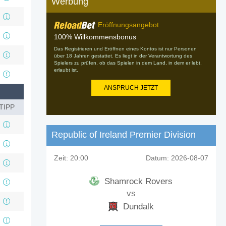
Werbung
Eröffnungsangebot
100% Willkommensbonus
Das Registrieren und Eröffnen eines Kontos ist nur Personen
über 18 Jahren gestattet. Es liegt in der Verantwortung des
Spielers zu prüfen, ob das Spielen in dem Land, in dem er lebt,
erlaubt ist.
ANSPRUCH JETZT
TIPP
Republic of Ireland Premier Division
Zeit:
20:00
Datum:
2026-08-07
Shamrock Rovers
vs
Dundalk