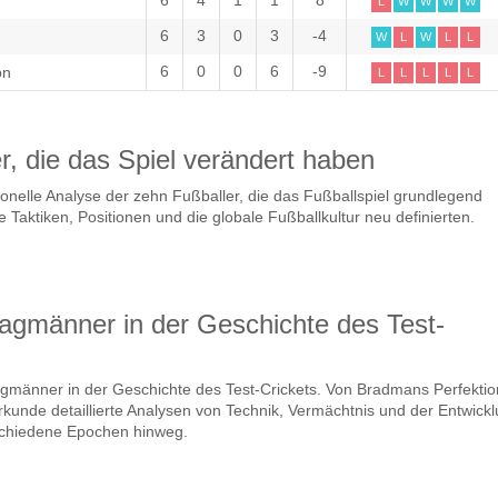
6
4
1
1
8
L
W
W
W
W
6
3
0
3
-4
W
L
W
L
L
6
0
0
6
-9
on
L
L
L
L
L
r, die das Spiel verändert haben
onelle Analyse der zehn Fußballer, die das Fußballspiel grundlegend
 Taktiken, Positionen und die globale Fußballkultur neu definierten.
agmänner in der Geschichte des Test-
gmänner in der Geschichte des Test-Crickets. Von Bradmans Perfektio
rkunde detaillierte Analysen von Technik, Vermächtnis und der Entwick
schiedene Epochen hinweg.