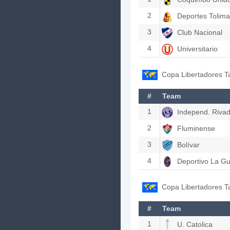
2
Deportes Tolima
3
Club Nacional
4
Universitario
Copa Libertadores T
#
Team
1
Independ. Rivad
2
Fluminense
3
Bolívar
4
Deportivo La Gu
Copa Libertadores T
#
Team
1
U. Catolica