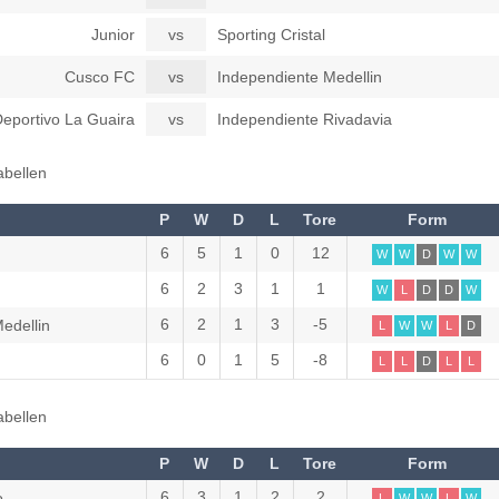
Junior
vs
Sporting Cristal
Cusco FC
vs
Independiente Medellin
Deportivo La Guaira
vs
Independiente Rivadavia
abellen
P
W
D
L
Tore
Form
6
5
1
0
12
W
W
D
W
W
6
2
3
1
1
W
L
D
D
W
6
2
1
3
-5
edellin
L
W
W
L
D
6
0
1
5
-8
L
L
D
L
L
abellen
P
W
D
L
Tore
Form
6
3
1
2
2
o
L
W
W
L
W