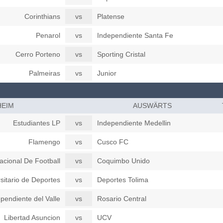
Corinthians
vs
Platense
Penarol
vs
Independiente Santa Fe
Cerro Porteno
vs
Sporting Cristal
Palmeiras
vs
Junior
HEIM
AUSWÄRTS
Estudiantes LP
vs
Independiente Medellin
Flamengo
vs
Cusco FC
acional De Football
vs
Coquimbo Unido
sitario de Deportes
vs
Deportes Tolima
pendiente del Valle
vs
Rosario Central
Libertad Asuncion
vs
UCV