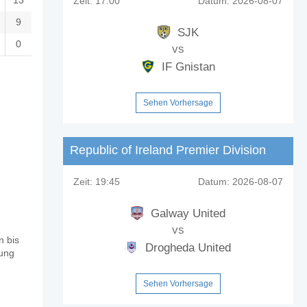
13
Zeit:
17:00
Datum:
2026-08-07
9
SJK
0
vs
IF Gnistan
Sehen Vorhersage
Republic of Ireland Premier Division
Zeit:
19:45
Datum:
2026-08-07
Galway United
vs
n bis
Drogheda United
lung
Sehen Vorhersage