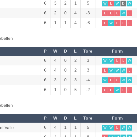
6
3
2
1
5
W
L
W
D
W
6
2
0
4
-3
L
L
L
W
L
6
1
1
4
-6
L
W
L
L
L
abellen
P
W
D
L
Tore
Form
6
4
0
2
3
W
W
L
L
W
6
4
0
2
3
L
W
W
W
L
6
3
0
3
-4
W
L
L
W
W
6
1
0
5
-2
L
L
W
L
L
abellen
P
W
D
L
Tore
Form
6
4
1
1
5
l Valle
W
W
L
W
W