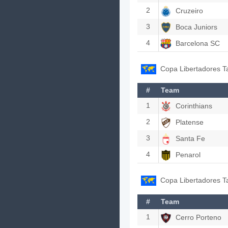
2
Cruzeiro
3
Boca Juniors
4
Barcelona SC
Copa Libertadores T
#
Team
1
Corinthians
2
Platense
3
Santa Fe
4
Penarol
Copa Libertadores T
#
Team
1
Cerro Porteno