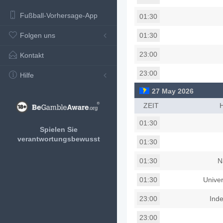
Fußball-Vorhersage-App
01:30
Folgen uns
01:30
23:00
Kontakt
23:00
Hilfe
27 May 2026
ZEIT
01:30
Spielen Sie
verantwortungsbewusst
01:30
N
01:30
Univer
01:30
Inde
23:00
23:00