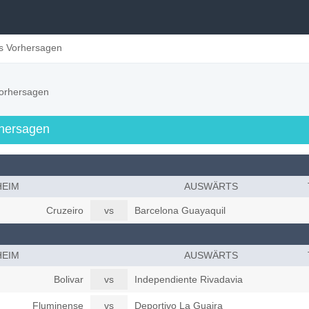
s Vorhersagen
orhersagen
rhersagen
HEIM
AUSWÄRTS
Cruzeiro
vs
Barcelona Guayaquil
HEIM
AUSWÄRTS
Bolivar
vs
Independiente Rivadavia
Fluminense
vs
Deportivo La Guaira