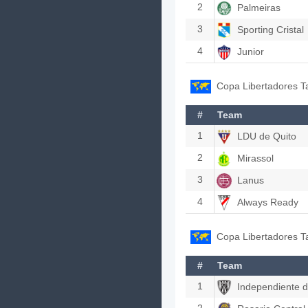
2
Palmeiras
3
Sporting Cristal
4
Junior
Copa Libertadores T
#
Team
1
LDU de Quito
2
Mirassol
3
Lanus
4
Always Ready
Copa Libertadores T
#
Team
1
Independiente de