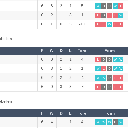
6
3
2
1
5
W
D
D
W
L
6
2
1
3
1
L
D
L
L
W
6
1
0
5
-10
L
L
W
L
L
abellen
P
W
D
L
Tore
Form
6
3
2
1
4
L
D
D
W
W
6
3
1
2
1
W
L
D
W
W
6
2
2
2
-1
W
W
D
L
L
6
0
3
3
-4
L
D
D
L
L
abellen
P
W
D
L
Tore
Form
6
4
1
1
4
W
W
W
D
W