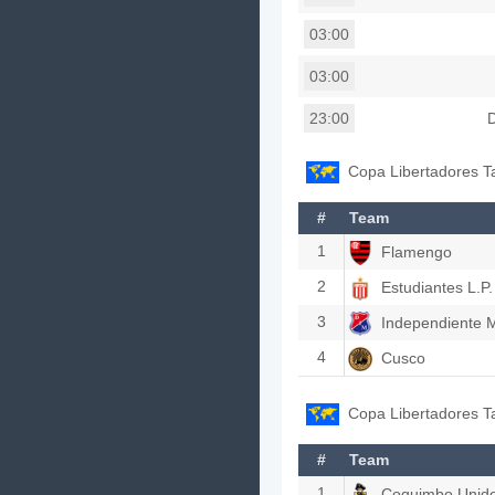
03:00
03:00
23:00
Copa Libertadores T
#
Team
1
Flamengo
2
Estudiantes L.P.
3
Independiente M
4
Cusco
Copa Libertadores T
#
Team
1
Coquimbo Unid