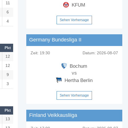
11
KFUM
6
Sehen Vorhersage
4
Germany Bundesliga II
Pkt
Zeit:
19:30
Datum:
2026-08-07
12
12
Bochum
vs
9
Hertha Berlin
3
Sehen Vorhersage
Pkt
Finland Veikkausliiga
13