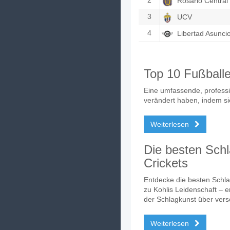
2
Rosario Central
3
UCV
4
Libertad Asunci
Top 10 Fußballe
Eine umfassende, professi
verändert haben, indem sie
Weiterlesen
Die besten Schl
Crickets
Entdecke die besten Schla
zu Kohlis Leidenschaft – e
der Schlagkunst über ver
Weiterlesen