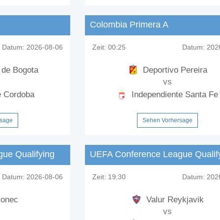
Colombia Primera A
Datum:
2026-08-06
Zeit:
00:25
Datum:
2026
 de Bogota
Deportivo Pereira
vs
e Cordoba
Independiente Santa Fe
rsage
Sehen Vorhersage
ue Qualifying
UEFA Conference League Qualif
Datum:
2026-08-06
Zeit:
19:30
Datum:
2026
lonec
Valur Reykjavik
vs