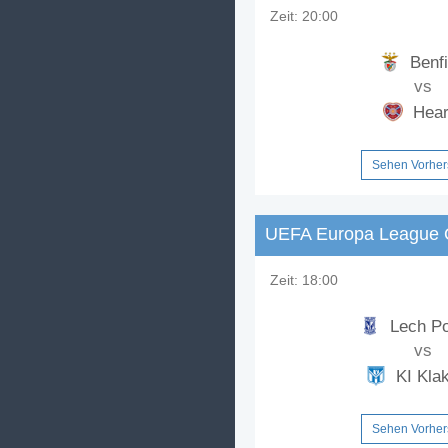
Zeit:
20:00
Benf
vs
Hear
Sehen Vorhe
UEFA Europa League Q
Zeit:
18:00
Lech P
vs
KI Klak
Sehen Vorhe