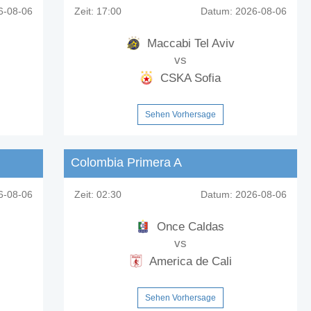
-08-06
Zeit:
17:00
Datum:
2026-08-06
Maccabi Tel Aviv
vs
CSKA Sofia
Sehen Vorhersage
Colombia Primera A
-08-06
Zeit:
02:30
Datum:
2026-08-06
Once Caldas
vs
America de Cali
Sehen Vorhersage