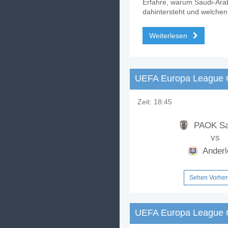
Erfahre, warum Saudi-Arabi
dahintersteht und welchen 
Weiterlesen
UEFA Europa League Q
Zeit:
18:45
PAOK Sa
vs
Anderl
Sehen Vorhe
UEFA Europa League Q