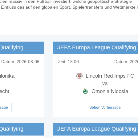
en massiv in den Fußball investiert, welche geopolitische Strategie
Einfluss das auf den globalen Sport, Spielertransfers und Wettmärkte 
ualifying
UEFA Europa League Qualifying
Datum:
2026-08-06
Zeit:
18:00
Datum:
2026
lonika
Lincoln Red Imps FC
vs
echt
Omonia Nicosia
rsage
Sehen Vorhersage
ualifying
UEFA Europa League Qualifying