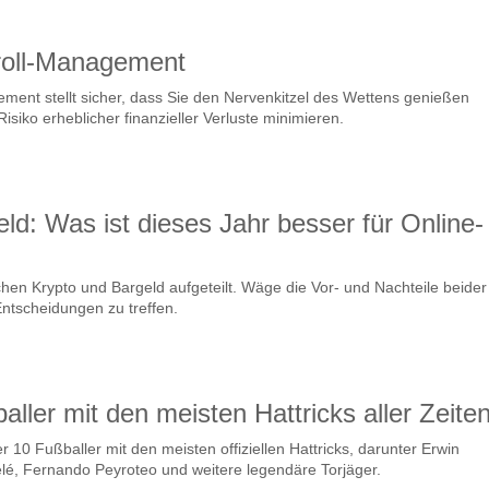
roll-Management
ement stellt sicher, dass Sie den Nervenkitzel des Wettens genießen
siko erheblicher finanzieller Verluste minimieren.
eld: Was ist dieses Jahr besser für Online-
chen Krypto und Bargeld aufgeteilt. Wäge die Vor- und Nachteile beider
ntscheidungen zu treffen.
ller mit den meisten Hattricks aller Zeite
er 10 Fußballer mit den meisten offiziellen Hattricks, darunter Erwin
lé, Fernando Peyroteo und weitere legendäre Torjäger.