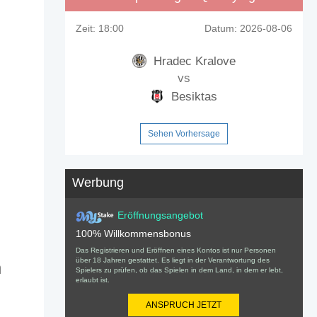
Zeit:
18:00
Datum:
2026-08-06
Hradec Kralove
vs
Besiktas
Sehen Vorhersage
Werbung
Eröffnungsangebot
100% Willkommensbonus
Das Registrieren und Eröffnen eines Kontos ist nur Personen
über 18 Jahren gestattet. Es liegt in der Verantwortung des
n
Spielers zu prüfen, ob das Spielen in dem Land, in dem er lebt,
erlaubt ist.
ANSPRUCH JETZT