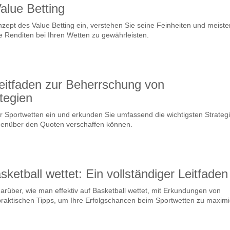
alue Betting
nzept des Value Betting ein, verstehen Sie seine Feinheiten und meiste
e Renditen bei Ihren Wetten zu gewährleisten.
Leitfaden zur Beherrschung von
tegien
er Sportwetten ein und erkunden Sie umfassend die wichtigsten Strateg
egenüber den Quoten verschaffen können.
ketball wettet: Ein vollständiger Leitfaden
n darüber, wie man effektiv auf Basketball wettet, mit Erkundungen von
praktischen Tipps, um Ihre Erfolgschancen beim Sportwetten zu maximi