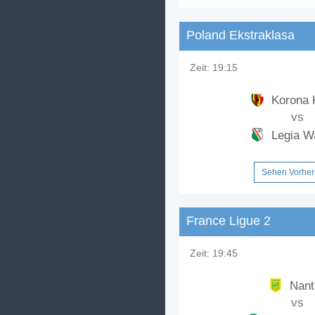
Poland Ekstraklasa
Zeit:
19:15
Korona 
vs
Legia W
Sehen Vorhe
France Ligue 2
Zeit:
19:45
Nant
vs