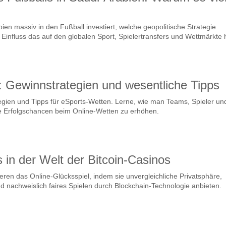
en massiv in den Fußball investiert, welche geopolitische Strategie
Einfluss das auf den globalen Sport, Spielertransfers und Wettmärkte 
 Gewinnstrategien und wesentliche Tipps
egien und Tipps für eSports-Wetten. Lerne, wie man Teams, Spieler un
ne Erfolgschancen beim Online-Wetten zu erhöhen.
in der Welt der Bitcoin-Casinos
ieren das Online-Glücksspiel, indem sie unvergleichliche Privatsphäre,
d nachweislich faires Spielen durch Blockchain-Technologie anbieten.