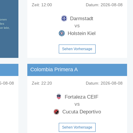
Zeit:
12:00
Datum:
2026-08-08
Darmstadt
sonen
 des
vs
er lebt,
Holstein Kiel
Sehen Vorhersage
Colombia Primera A
-08-08
Zeit:
22:20
Datum:
2026-08-08
Fortaleza CEIF
vs
Cucuta Deportivo
Sehen Vorhersage