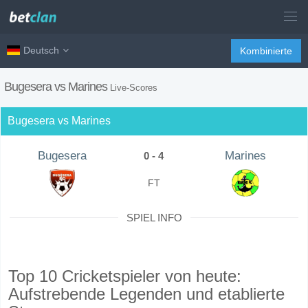
Deutsch
Kombinierte
Bugesera vs Marines
Live-Scores
Bugesera vs Marines
Bugesera
Marines
0 - 4
FT
SPIEL INFO
Top 10 Cricketspieler von heute:
Aufstrebende Legenden und etablierte