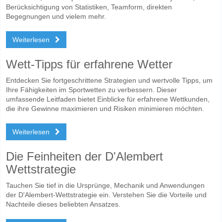
Berücksichtigung von Statistiken, Teamform, direkten
Begegnungen und vielem mehr.
Weiterlesen
Wett-Tipps für erfahrene Wetter
Entdecken Sie fortgeschrittene Strategien und wertvolle Tipps, um
Ihre Fähigkeiten im Sportwetten zu verbessern. Dieser
umfassende Leitfaden bietet Einblicke für erfahrene Wettkunden,
die ihre Gewinne maximieren und Risiken minimieren möchten.
Weiterlesen
Die Feinheiten der D'Alembert
Wettstrategie
Tauchen Sie tief in die Ursprünge, Mechanik und Anwendungen
der D'Alembert-Wettstrategie ein. Verstehen Sie die Vorteile und
Nachteile dieses beliebten Ansatzes.