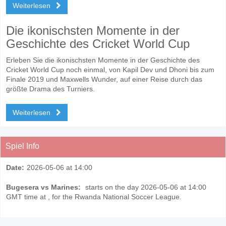
Weiterlesen
Die ikonischsten Momente in der
Geschichte des Cricket World Cup
Erleben Sie die ikonischsten Momente in der Geschichte des
Cricket World Cup noch einmal, von Kapil Dev und Dhoni bis zum
Finale 2019 und Maxwells Wunder, auf einer Reise durch das
größte Drama des Turniers.
Weiterlesen
Spiel Info
Date:
2026-05-06 at 14:00
Bugesera vs Marines:
starts on the day 2026-05-06 at 14:00
GMT time at , for the Rwanda National Soccer League.