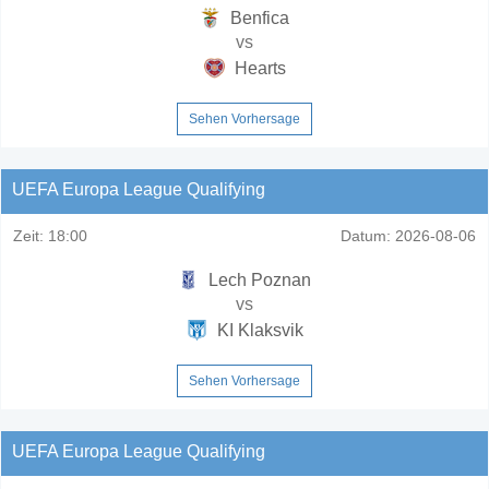
Benfica
vs
Hearts
Sehen Vorhersage
UEFA Europa League Qualifying
Zeit:
18:00
Datum:
2026-08-06
Lech Poznan
vs
KI Klaksvik
Sehen Vorhersage
UEFA Europa League Qualifying