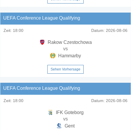
UEFA Conference League Qualifying
Zeit:
18:00
Datum:
2026-08-06
Rakow Czestochowa
vs
Hammarby
Sehen Vorhersage
UEFA Conference League Qualifying
Zeit:
18:00
Datum:
2026-08-06
IFK Goteborg
vs
Gent