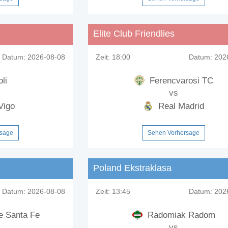
Elite Club Friendlies
Datum:
2026-08-08
Zeit:
18:00
Datum:
2026
li
Ferencvarosi TC
vs
Vigo
Real Madrid
rsage
Sehen Vorhersage
Poland Ekstraklasa
Datum:
2026-08-08
Zeit:
13:45
Datum:
2026
e Santa Fe
Radomiak Radom
vs