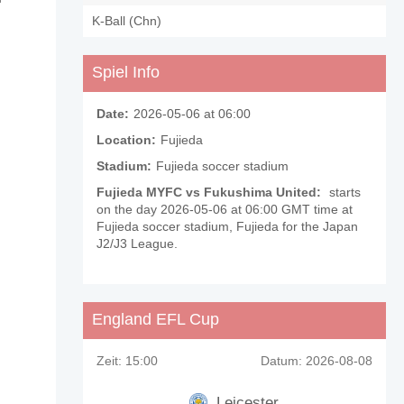
K-Ball (Chn)
Spiel Info
Date:
2026-05-06 at 06:00
Location:
Fujieda
Stadium:
Fujieda soccer stadium
Fujieda MYFC vs Fukushima United:
starts
on the day 2026-05-06 at 06:00 GMT time at
Fujieda soccer stadium, Fujieda for the Japan
J2/J3 League.
England EFL Cup
Zeit:
15:00
Datum:
2026-08-08
Leicester