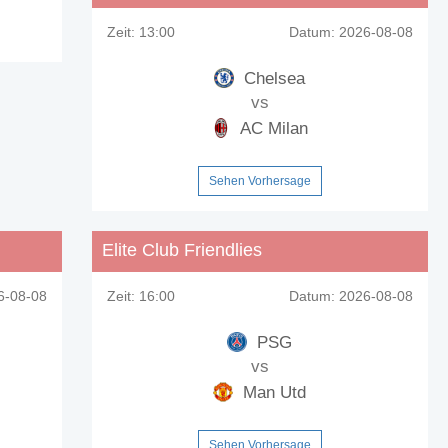
Zeit:
13:00
Datum:
2026-08-08
Chelsea
vs
AC Milan
Sehen Vorhersage
Elite Club Friendlies
-08-08
Zeit:
16:00
Datum:
2026-08-08
PSG
vs
Man Utd
Sehen Vorhersage