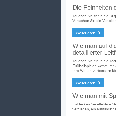
Die Feinheiten 
Tauchen Sie tief in die U
Verstehen Sie die Vorteile
Weiterlesen
Wie man auf die
detaillierter Lei
Tauchen Sie ein in die Te
Fußballspielen wettet, mit
Ihre Wetten verbessern k
Weiterlesen
Wie man mit Spo
Entdecken Sie effektive S
verdienen, ein ausführlich