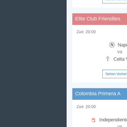
Elite Club Friendlies
Zeit:
20:00
Napo
vs
Celta 
Sehen Vorhe
Colombia Primera A
Zeit:
20:00
Independient
vs