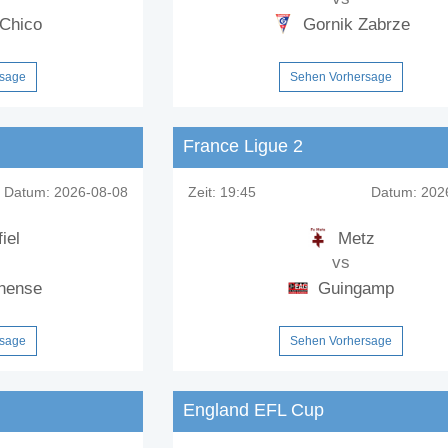
Chico
Gornik Zabrze
rsage
Sehen Vorhersage
France Ligue 2
Datum:
2026-08-08
Zeit:
19:45
Datum:
2026
iel
Metz
vs
nense
Guingamp
rsage
Sehen Vorhersage
England EFL Cup