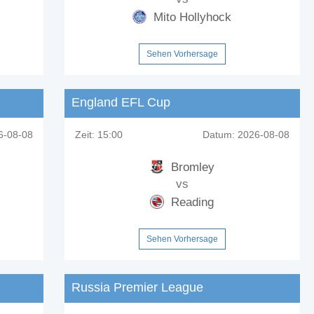
Mito Hollyhock
Sehen Vorhersage
England EFL Cup
-08-08
Zeit:
15:00
Datum:
2026-08-08
Bromley
vs
Reading
Sehen Vorhersage
Russia Premier League