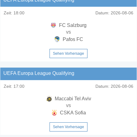
Zeit:
18:00
Datum:
2026-08-06
FC Salzburg
vs
Pafos FC
Sehen Vorhersage
UEFA Europa League Qualifying
Zeit:
17:00
Datum:
2026-08-06
Maccabi Tel Aviv
vs
CSKA Sofia
Sehen Vorhersage