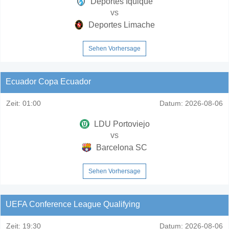
Deportes Iquique
vs
Deportes Limache
Sehen Vorhersage
Ecuador Copa Ecuador
Zeit:
01:00
Datum:
2026-08-06
LDU Portoviejo
vs
Barcelona SC
Sehen Vorhersage
UEFA Conference League Qualifying
Zeit:
19:30
Datum:
2026-08-06