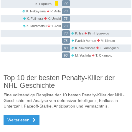
72'
K. Fujimura
K. Nakayama
R. Arita
76'
K. Fujimura
K. Umeki
76'
K. Muramatsu
Y. Aoki
76'
78'
K. Isa
Kim Hyun-woo
78'
Patrick Verhon
M. Kimoto
88'
K. Sakakibara
T. Yamaguchi
90'
M. Yoshida
T. Okamoto
Top 10 der besten Penalty-Killer der
NHL-Geschichte
Eine vollständige Rangliste der 10 besten Penalty-Killer der NHL-
Geschichte, mit Analyse von defensiver Intelligenz, Einfluss in
Unterzahl, Faceoff-Stärke, Antizipation und Vermächtnis.
Weiterlesen