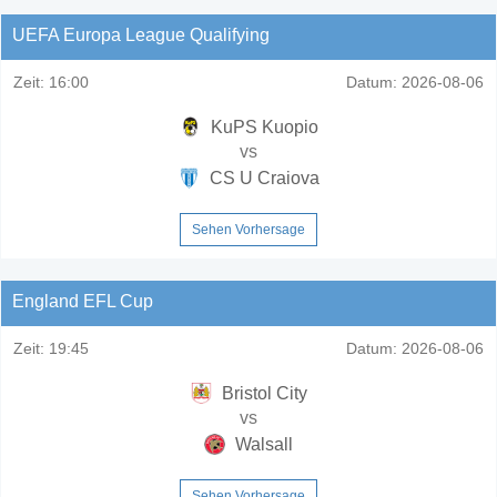
UEFA Europa League Qualifying
Zeit:
16:00
Datum:
2026-08-06
KuPS Kuopio
vs
CS U Craiova
Sehen Vorhersage
England EFL Cup
Zeit:
19:45
Datum:
2026-08-06
Bristol City
vs
Walsall
Sehen Vorhersage