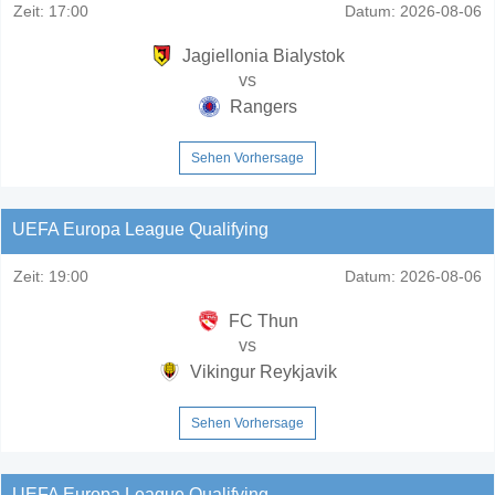
Zeit:
17:00
Datum:
2026-08-06
Jagiellonia Bialystok
vs
Rangers
Sehen Vorhersage
UEFA Europa League Qualifying
Zeit:
19:00
Datum:
2026-08-06
FC Thun
vs
Vikingur Reykjavik
Sehen Vorhersage
UEFA Europa League Qualifying