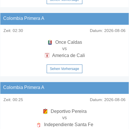
Colombia Primera A
Zeit:
02:30
Datum:
2026-08-06
Once Caldas
vs
America de Cali
Sehen Vorhersage
Colombia Primera A
Zeit:
00:25
Datum:
2026-08-06
Deportivo Pereira
vs
Independiente Santa Fe