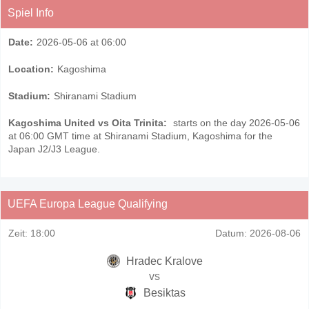
Spiel Info
Date:
2026-05-06 at 06:00
Location:
Kagoshima
Stadium:
Shiranami Stadium
Kagoshima United vs Oita Trinita:
starts on the day 2026-05-06
at 06:00 GMT time at Shiranami Stadium, Kagoshima for the
Japan J2/J3 League.
UEFA Europa League Qualifying
Zeit:
18:00
Datum:
2026-08-06
Hradec Kralove
vs
Besiktas