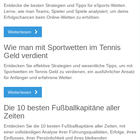
Entdecke die besten Strategien und Tipps für eSports-Wetten.
Lerne, wie man Teams, Spieler und Spiele analysiert, um deine
Erfolgschancen beim Online-Wetten zu erhöhen.
Weiterlesen
Wie man mit Sportwetten im Tennis
Geld verdient
Entdecken Sie effektive Strategien und wesentliche Tipps, um mit
Sportwetten im Tennis Geld zu verdienen, ein ausführlicher Ansatz
für Anfänger und erfahrene Wetter.
Weiterlesen
Die 10 besten Fußballkapitäne aller
Zeiten
Entdecken Sie die 10 besten Fußballkapitäne aller Zeiten, mit
einer vollständigen Analyse ihrer Führungsqualitäten, Erfolge, ihres
Einflusses, ihrer Persönlichkeit und ihres bleibenden