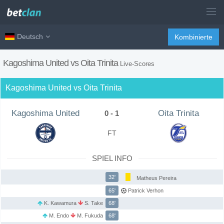
Deutsch
Kombinierte
Kagoshima United vs Oita Trinita
Live-Scores
Kagoshima United vs Oita Trinita
Kagoshima United
Oita Trinita
0 - 1
FT
SPIEL INFO
32'
Matheus Pereira
65'
Patrick Verhon
K. Kawamura
S. Take
68'
M. Endo
M. Fukuda
68'