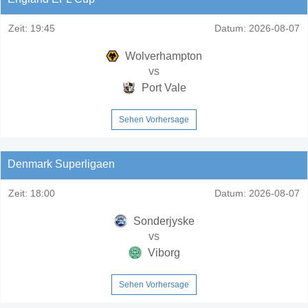
Zeit:
19:45
Datum:
2026-08-07
Wolverhampton
vs
Port Vale
Sehen Vorhersage
Denmark Superligaen
Zeit:
18:00
Datum:
2026-08-07
Sonderjyske
vs
Viborg
Sehen Vorhersage