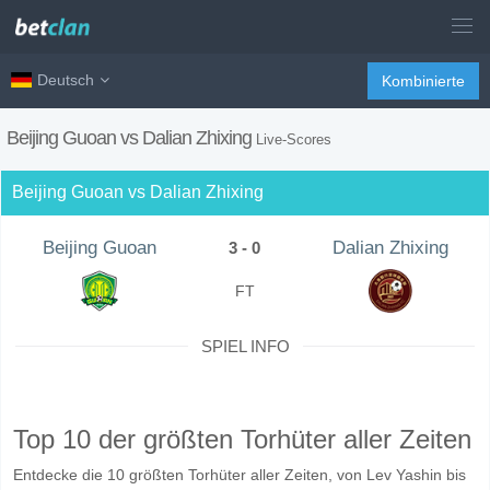
Deutsch
Kombinierte
Beijing Guoan vs Dalian Zhixing
Live-Scores
Beijing Guoan vs Dalian Zhixing
Beijing Guoan
Dalian Zhixing
3 - 0
FT
SPIEL INFO
Top 10 der größten Torhüter aller Zeiten
Entdecke die 10 größten Torhüter aller Zeiten, von Lev Yashin bis