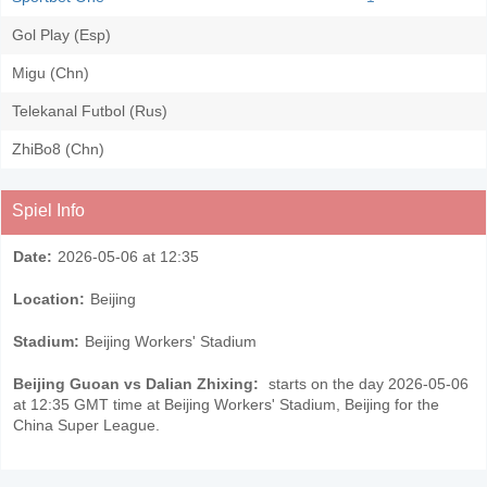
Gol Play (Esp)
Migu (Chn)
Telekanal Futbol (Rus)
ZhiBo8 (Chn)
Spiel Info
Date:
2026-05-06 at 12:35
Location:
Beijing
Stadium:
Beijing Workers' Stadium
Beijing Guoan vs Dalian Zhixing:
starts on the day 2026-05-06
at 12:35 GMT time at Beijing Workers' Stadium, Beijing for the
China Super League.