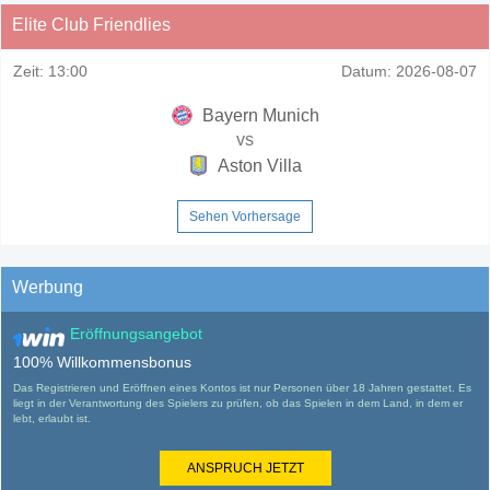
Elite Club Friendlies
Zeit:
13:00
Datum:
2026-08-07
Bayern Munich
vs
Aston Villa
Sehen Vorhersage
Werbung
Eröffnungsangebot
100% Willkommensbonus
Das Registrieren und Eröffnen eines Kontos ist nur Personen über 18 Jahren gestattet. Es
liegt in der Verantwortung des Spielers zu prüfen, ob das Spielen in dem Land, in dem er
lebt, erlaubt ist.
ANSPRUCH JETZT