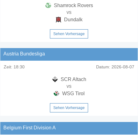
Shamrock Rovers
vs
Dundalk
Sehen Vorhersage
Austria Bundesliga
Zeit:
18:30
Datum:
2026-08-07
SCR Altach
vs
WSG Tirol
Sehen Vorhersage
Belgium First Division A