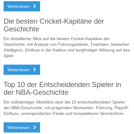
Weiterlesen
Die besten Cricket-Kapitäne der
Geschichte
Ein detaillierter Blick auf die besten Cricket-Kapitäne der
Geschichte, mit Analyse von Führungsstärke, Trophäen, taktischer
Intelligenz, Einfluss in der Kabine und langfristiger Wirkung auf das
Spiel.
Weiterlesen
Top 10 der Entscheidenden Spieler in
der NBA-Geschichte
Ein vollständiger Überblick über die 10 entscheidendsten Spieler
der NBA-Geschichte, mit prägenden Momenten, Führung, Playoff-
Einfluss, unvergesslichen Finals und kompetitivem Vermächtnis.
Weiterlesen