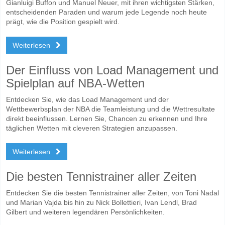
Gianluigi Buffon und Manuel Neuer, mit ihren wichtigsten Stärken,
entscheidenden Paraden und warum jede Legende noch heute
prägt, wie die Position gespielt wird.
Weiterlesen
Der Einfluss von Load Management und
Spielplan auf NBA-Wetten
Entdecken Sie, wie das Load Management und der
Wettbewerbsplan der NBA die Teamleistung und die Wettresultate
direkt beeinflussen. Lernen Sie, Chancen zu erkennen und Ihre
täglichen Wetten mit cleveren Strategien anzupassen.
Weiterlesen
Die besten Tennistrainer aller Zeiten
Entdecken Sie die besten Tennistrainer aller Zeiten, von Toni Nadal
und Marian Vajda bis hin zu Nick Bollettieri, Ivan Lendl, Brad
Gilbert und weiteren legendären Persönlichkeiten.