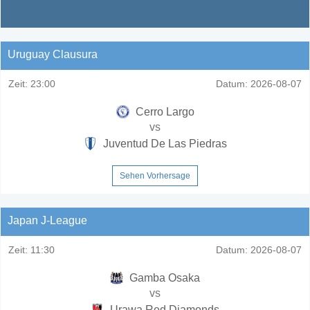
Uruguay Clausura
Zeit:
23:00
Datum:
2026-08-07
Cerro Largo
vs
Juventud De Las Piedras
Sehen Vorhersage
Japan J-League
Zeit:
11:30
Datum:
2026-08-07
Gamba Osaka
vs
Urawa Red Diamonds