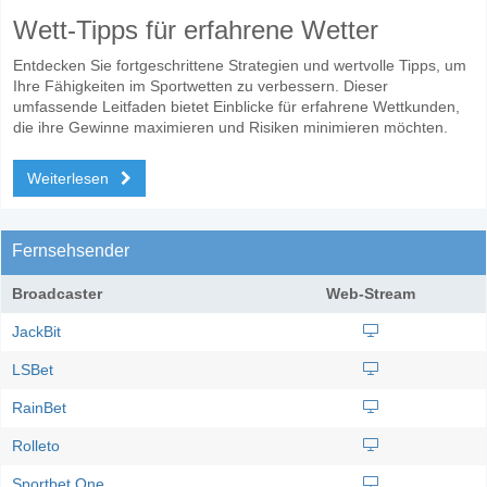
Wett-Tipps für erfahrene Wetter
Entdecken Sie fortgeschrittene Strategien und wertvolle Tipps, um
Ihre Fähigkeiten im Sportwetten zu verbessern. Dieser
umfassende Leitfaden bietet Einblicke für erfahrene Wettkunden,
die ihre Gewinne maximieren und Risiken minimieren möchten.
Weiterlesen
Fernsehsender
Broadcaster
Web-Stream
JackBit
LSBet
RainBet
Rolleto
Sportbet One