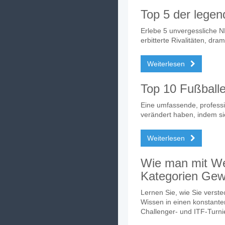
Top 5 der legen
Erlebe 5 unvergessliche N
erbitterte Rivalitäten, d
Weiterlesen
Top 10 Fußballe
Eine umfassende, professi
verändert haben, indem sie
Weiterlesen
Wie man mit Wet
Kategorien Gewi
Lernen Sie, wie Sie verst
Wissen in einen konstante
Challenger- und ITF-Turni