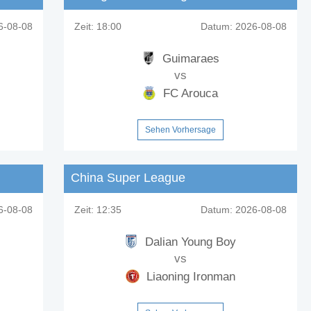
-08-08
Zeit:
18:00
Datum:
2026-08-08
Guimaraes
vs
FC Arouca
Sehen Vorhersage
China Super League
-08-08
Zeit:
12:35
Datum:
2026-08-08
Dalian Young Boy
vs
Liaoning Ironman