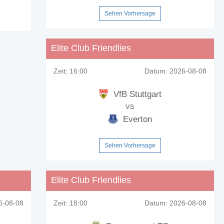
Sehen Vorhersage
Elite Club Friendlies
Zeit:
16:00
Datum:
2026-08-08
VfB Stuttgart
vs
Everton
Sehen Vorhersage
Elite Club Friendlies
-08-08
Zeit:
18:00
Datum:
2026-08-08