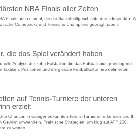
därsten NBA Finals aller Zeiten
BA Finals noch einmal, die die Basketballgeschichte durch legendäre W
ramatische Comebacks und ikonische Champions geprägt haben.
r, die das Spiel verändert haben
onelle Analyse der zehn Fußballer, die das Fußballspiel grundlegend
 Taktiken, Positionen und die globale Fußballkultur neu definierten.
ten auf Tennis-Turniere der unteren
nn erzielt
eckte Chancen in weniger bekannten Tennis-Turnieren erkennen und Ihr
n Gewinn umwandeln. Praktische Strategien, um klug auf ATP 250,
ere zu wetten.