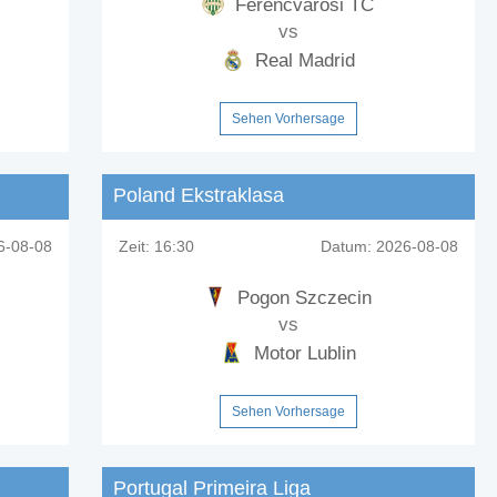
Ferencvarosi TC
vs
Real Madrid
Sehen Vorhersage
Poland Ekstraklasa
-08-08
Zeit:
16:30
Datum:
2026-08-08
Pogon Szczecin
vs
Motor Lublin
Sehen Vorhersage
Portugal Primeira Liga