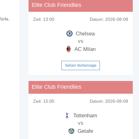
Elite Club Friendlies
ürfe,
Zeit:
13:00
Datum:
2026-08-08
Chelsea
vs
AC Milan
Sehen Vorhersage
Elite Club Friendlies
Zeit:
15:00
Datum:
2026-08-08
Tottenham
vs
Getafe