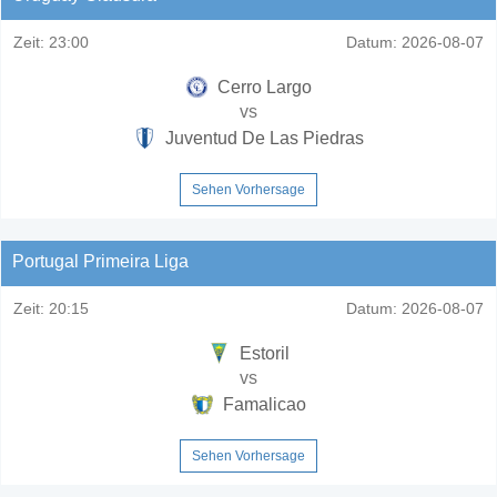
Zeit:
23:00
Datum:
2026-08-07
Cerro Largo
vs
Juventud De Las Piedras
Sehen Vorhersage
Portugal Primeira Liga
Zeit:
20:15
Datum:
2026-08-07
Estoril
vs
Famalicao
Sehen Vorhersage