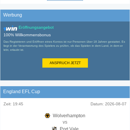
Werbung
Eröffnungsangebot
100% Willkommensbonus
Das Registrieren und Eröffnen eines Kontos ist nur Personen über 18 Jahren gestattet. Es
liegt in der Verantwortung des Spielers zu prüfen, ob das Spielen in dem Land, in dem er
lebt, erlaubt ist.
ANSPRUCH JETZT
England EFL Cup
Zeit:
19:45
Datum:
2026-08-07
Wolverhampton
vs
Port Vale