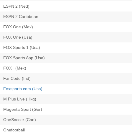
ESPN 2 (Ned)
ESPN 2 Caribbean
FOX One (Mex)
FOX One (Usa)
FOX Sports 1 (Usa)
FOX Sports App (Usa)
FOX+ (Mex)
FanCode (Ind)
Foxsports.com (Usa)
M Plus Live (Hkg)
Magenta Sport (Ger)
OneSoccer (Can)
Onefootball