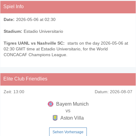
Spiel Info
Date:
2026-05-06 at 02:30
Stadium:
Estadio Universitario
Tigres UANL vs Nashville SC:
starts on the day 2026-05-06 at
02:30 GMT time at Estadio Universitario, for the World
CONCACAF Champions League.
Elite Club Friendlies
Zeit:
13:00
Datum:
2026-08-07
Bayern Munich
vs
Aston Villa
Sehen Vorhersage