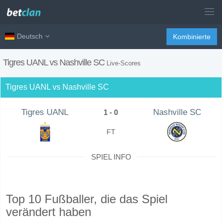
Deutsch
Kombinierte
Tigres UANL vs Nashville SC
Live-Scores
Tigres UANL vs Nashville SC
Tigres UANL
Nashville SC
1 - 0
FT
SPIEL INFO
Top 10 Fußballer, die das Spiel
verändert haben