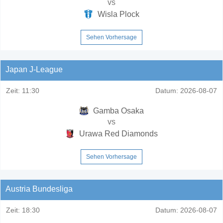
vs
Wisla Plock
Sehen Vorhersage
Japan J-League
Zeit:
11:30
Datum:
2026-08-07
Gamba Osaka
vs
Urawa Red Diamonds
Sehen Vorhersage
Austria Bundesliga
Zeit:
18:30
Datum:
2026-08-07