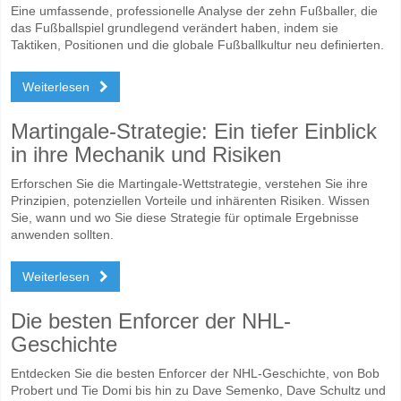
Eine umfassende, professionelle Analyse der zehn Fußballer, die
das Fußballspiel grundlegend verändert haben, indem sie
Taktiken, Positionen und die globale Fußballkultur neu definierten.
Weiterlesen
Martingale-Strategie: Ein tiefer Einblick
in ihre Mechanik und Risiken
Erforschen Sie die Martingale-Wettstrategie, verstehen Sie ihre
Prinzipien, potenziellen Vorteile und inhärenten Risiken. Wissen
Sie, wann und wo Sie diese Strategie für optimale Ergebnisse
anwenden sollten.
Weiterlesen
Die besten Enforcer der NHL-
Geschichte
Entdecken Sie die besten Enforcer der NHL-Geschichte, von Bob
Probert und Tie Domi bis hin zu Dave Semenko, Dave Schultz und