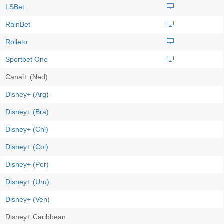
LSBet
RainBet
Rolleto
Sportbet One
Canal+ (Ned)
Disney+ (Arg)
Disney+ (Bra)
Disney+ (Chi)
Disney+ (Col)
Disney+ (Per)
Disney+ (Uru)
Disney+ (Ven)
Disney+ Caribbean