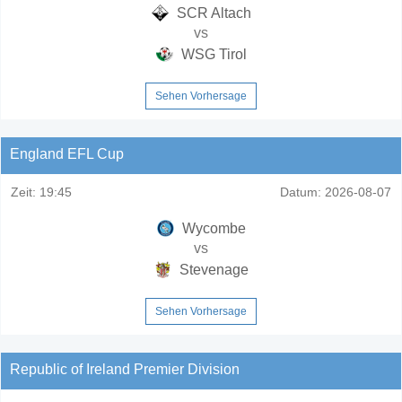
SCR Altach
vs
WSG Tirol
Sehen Vorhersage
England EFL Cup
Zeit:
19:45
Datum:
2026-08-07
Wycombe
vs
Stevenage
Sehen Vorhersage
Republic of Ireland Premier Division