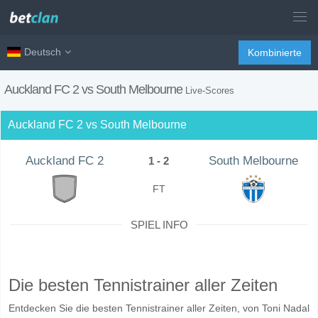
Deutsch
Kombinierte
Auckland FC 2 vs South Melbourne
Live-Scores
Auckland FC 2 vs South Melbourne
Auckland FC 2
South Melbourne
1 - 2
FT
SPIEL INFO
Die besten Tennistrainer aller Zeiten
Entdecken Sie die besten Tennistrainer aller Zeiten, von Toni Nadal