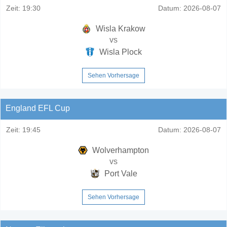
Zeit:
19:30
Datum:
2026-08-07
Wisla Krakow
vs
Wisla Plock
Sehen Vorhersage
England EFL Cup
Zeit:
19:45
Datum:
2026-08-07
Wolverhampton
vs
Port Vale
Sehen Vorhersage