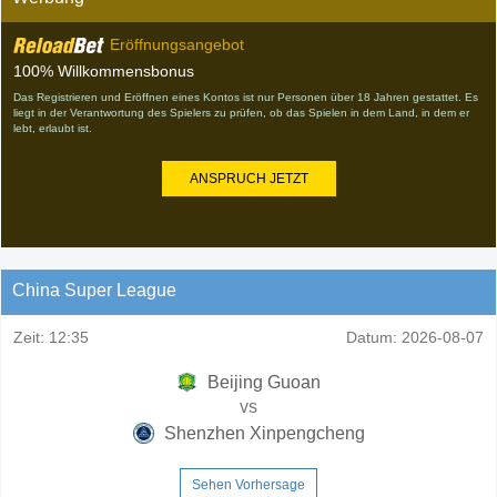
Eröffnungsangebot
100% Willkommensbonus
Das Registrieren und Eröffnen eines Kontos ist nur Personen über 18 Jahren gestattet. Es
liegt in der Verantwortung des Spielers zu prüfen, ob das Spielen in dem Land, in dem er
lebt, erlaubt ist.
ANSPRUCH JETZT
China Super League
Zeit:
12:35
Datum:
2026-08-07
Beijing Guoan
vs
Shenzhen Xinpengcheng
Sehen Vorhersage