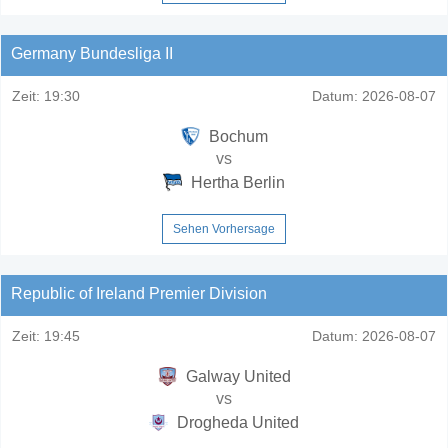
Germany Bundesliga II
Zeit:
19:30
Datum:
2026-08-07
Bochum
vs
Hertha Berlin
Sehen Vorhersage
Republic of Ireland Premier Division
Zeit:
19:45
Datum:
2026-08-07
Galway United
vs
Drogheda United