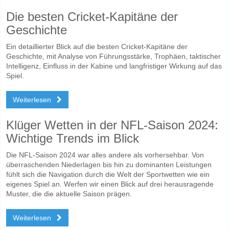
Die besten Cricket-Kapitäne der
Geschichte
Ein detaillierter Blick auf die besten Cricket-Kapitäne der
Geschichte, mit Analyse von Führungsstärke, Trophäen, taktischer
Intelligenz, Einfluss in der Kabine und langfristiger Wirkung auf das
Spiel.
Weiterlesen
Klüger Wetten in der NFL-Saison 2024:
Wichtige Trends im Blick
Die NFL-Saison 2024 war alles andere als vorhersehbar. Von
überraschenden Niederlagen bis hin zu dominanten Leistungen
fühlt sich die Navigation durch die Welt der Sportwetten wie ein
eigenes Spiel an. Werfen wir einen Blick auf drei herausragende
Muster, die die aktuelle Saison prägen.
Weiterlesen