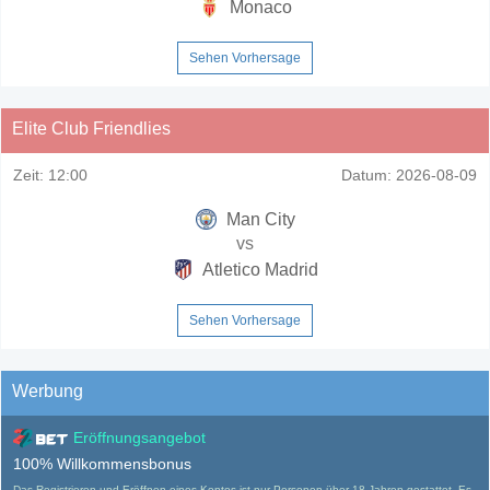
Monaco
Sehen Vorhersage
Elite Club Friendlies
Zeit:
12:00
Datum:
2026-08-09
Man City
vs
Atletico Madrid
Sehen Vorhersage
Werbung
Eröffnungsangebot
100% Willkommensbonus
Das Registrieren und Eröffnen eines Kontos ist nur Personen über 18 Jahren gestattet. Es