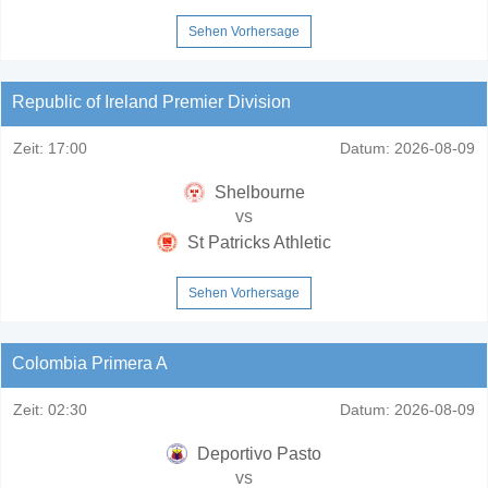
Sehen Vorhersage
Republic of Ireland Premier Division
Zeit:
17:00
Datum:
2026-08-09
Shelbourne
vs
St Patricks Athletic
Sehen Vorhersage
Colombia Primera A
Zeit:
02:30
Datum:
2026-08-09
Deportivo Pasto
vs