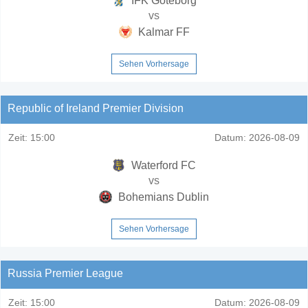
IFK Goteborg
vs
Kalmar FF
Sehen Vorhersage
Republic of Ireland Premier Division
Zeit:
15:00
Datum:
2026-08-09
Waterford FC
vs
Bohemians Dublin
Sehen Vorhersage
Russia Premier League
Zeit:
15:00
Datum:
2026-08-09