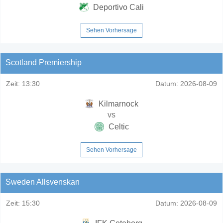
Deportivo Cali
Sehen Vorhersage
Scotland Premiership
Zeit:
13:30
Datum:
2026-08-09
Kilmarnock
vs
Celtic
Sehen Vorhersage
Sweden Allsvenskan
Zeit:
15:30
Datum:
2026-08-09