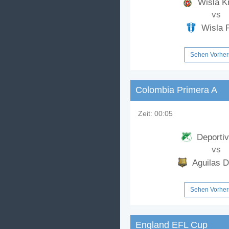
Wisla K
vs
Wisla 
Sehen Vorhe
Colombia Primera A
Zeit:
00:05
Deportiv
vs
Aguilas 
Sehen Vorhe
England EFL Cup