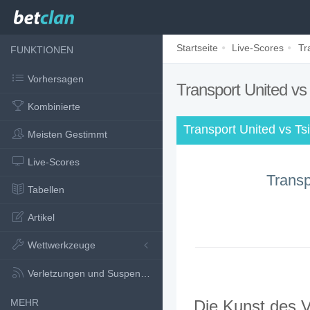
Startseite
Live-Scores
Tr
FUNKTIONEN
Vorhersagen
Transport United vs
Kombinierte
Transport United vs Ts
Meisten Gestimmt
Live-Scores
Transp
Tabellen
Artikel
Wettwerkzeuge
Verletzungen und Suspensionen
MEHR
Die Kunst des V