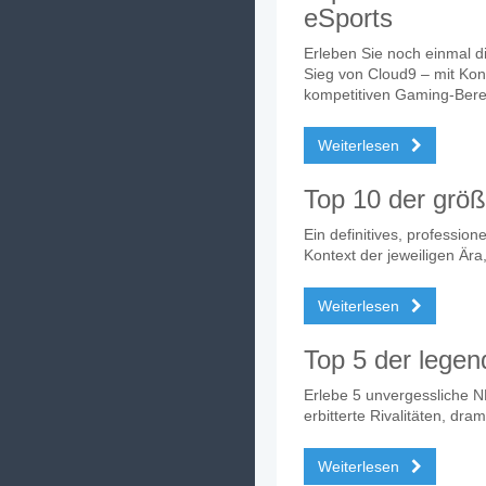
eSports
Erleben Sie noch einmal d
Sieg von Cloud9 – mit Kon
kompetitiven Gaming-Bere
Weiterlesen
Top 10 der größt
Ein definitives, profession
Kontext der jeweiligen Ä
Weiterlesen
Top 5 der legen
Erlebe 5 unvergessliche N
erbitterte Rivalitäten, d
Weiterlesen