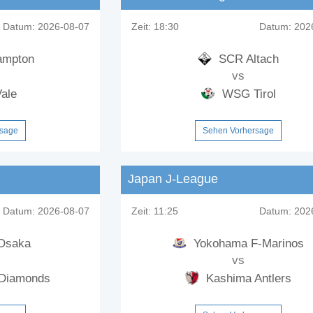
Datum:
2026-08-07
Zeit:
18:30
Datum:
2026
ampton
SCR Altach
vs
ale
WSG Tirol
rsage
Sehen Vorhersage
Japan J-League
Datum:
2026-08-07
Zeit:
11:25
Datum:
2026
Osaka
Yokohama F-Marinos
vs
Diamonds
Kashima Antlers