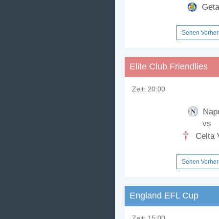
Geta
Sehen Vorhe
Elite Club Friendlies
Zeit:
20:00
Napo
vs
Celta 
Sehen Vorhe
England EFL Cup
Zeit:
15:00