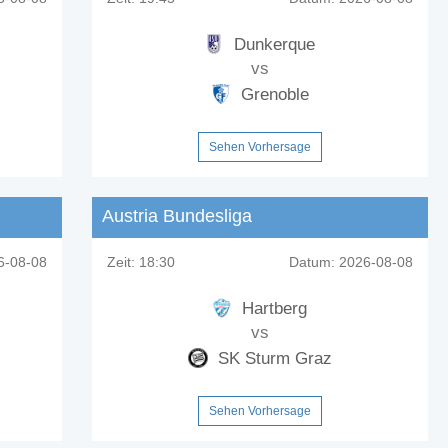
Dunkerque
vs
Grenoble
Sehen Vorhersage
Austria Bundesliga
-08-08
Zeit:
18:30
Datum:
2026-08-08
Hartberg
vs
SK Sturm Graz
Sehen Vorhersage