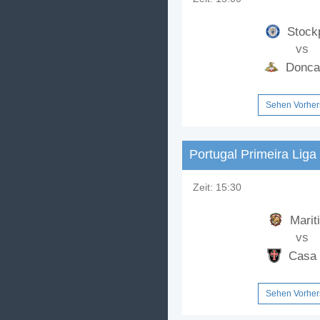
Stock
vs
Donca
Sehen Vorhe
Portugal Primeira Liga
Zeit:
15:30
Marit
vs
Casa 
Sehen Vorhe