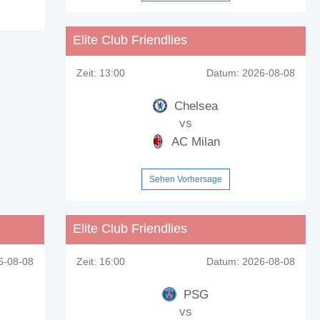
Elite Club Friendlies
Zeit:
13:00
Datum:
2026-08-08
Chelsea
vs
AC Milan
Sehen Vorhersage
Elite Club Friendlies
-08-08
Zeit:
16:00
Datum:
2026-08-08
PSG
vs