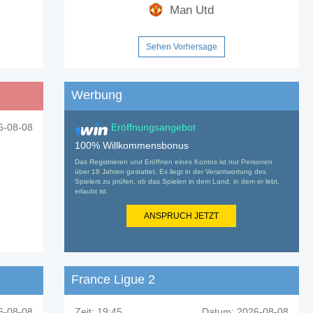
Man Utd
Sehen Vorhersage
Werbung
-08-08
Eröffnungsangebot
100% Willkommensbonus
Das Registrieren und Eröffnen eines Kontos ist nur Personen
über 18 Jahren gestattet. Es liegt in der Verantwortung des
Spielers zu prüfen, ob das Spielen in dem Land, in dem er lebt,
erlaubt ist.
ANSPRUCH JETZT
France Ligue 2
-08-08
Zeit:
19:45
Datum:
2026-08-08