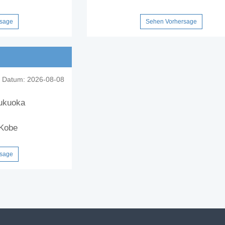
rsage
Sehen Vorhersage
Datum:
2026-08-08
ukuoka
 Kobe
rsage