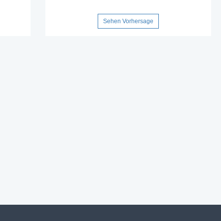
Sehen Vorhersage