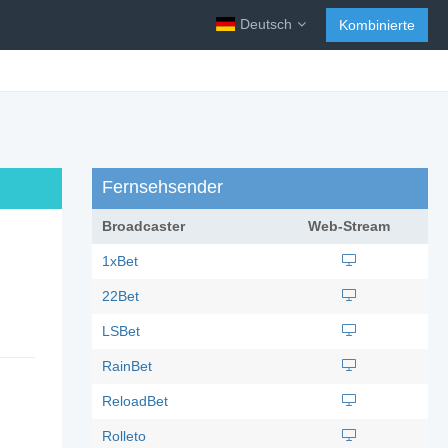
Deutsch
Kombinierte
Fernsehsender
Broadcaster
Web-Stream
1xBet
22Bet
LSBet
RainBet
ReloadBet
Rolleto