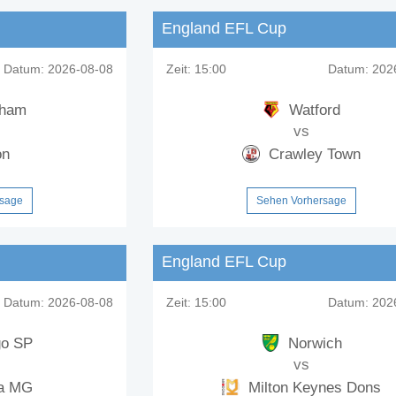
England EFL Cup
Datum:
2026-08-08
Zeit:
15:00
Datum:
2026
gham
Watford
vs
on
Crawley Town
rsage
Sehen Vorhersage
England EFL Cup
Datum:
2026-08-08
Zeit:
15:00
Datum:
2026
go SP
Norwich
vs
a MG
Milton Keynes Dons