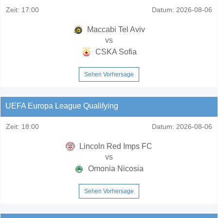
Zeit:
17:00
Datum:
2026-08-06
Maccabi Tel Aviv
vs
CSKA Sofia
Sehen Vorhersage
UEFA Europa League Qualifying
Zeit:
18:00
Datum:
2026-08-06
Lincoln Red Imps FC
vs
Omonia Nicosia
Sehen Vorhersage