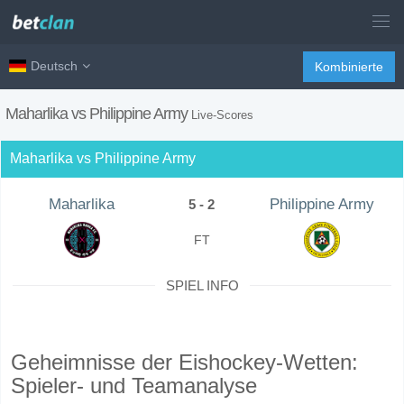
Deutsch
Kombinierte
Maharlika vs Philippine Army
Live-Scores
Maharlika vs Philippine Army
Maharlika
Philippine Army
5 - 2
FT
SPIEL INFO
Geheimnisse der Eishockey-Wetten:
Spieler- und Teamanalyse