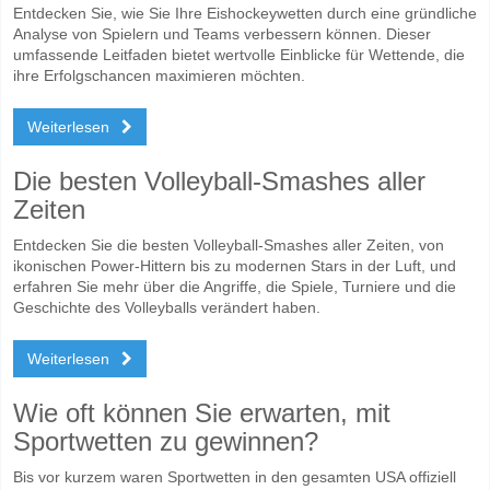
Entdecken Sie, wie Sie Ihre Eishockeywetten durch eine gründliche
Analyse von Spielern und Teams verbessern können. Dieser
umfassende Leitfaden bietet wertvolle Einblicke für Wettende, die
ihre Erfolgschancen maximieren möchten.
Weiterlesen
Die besten Volleyball-Smashes aller
Zeiten
Entdecken Sie die besten Volleyball-Smashes aller Zeiten, von
ikonischen Power-Hittern bis zu modernen Stars in der Luft, und
erfahren Sie mehr über die Angriffe, die Spiele, Turniere und die
Geschichte des Volleyballs verändert haben.
Weiterlesen
Wie oft können Sie erwarten, mit
Sportwetten zu gewinnen?
Bis vor kurzem waren Sportwetten in den gesamten USA offiziell