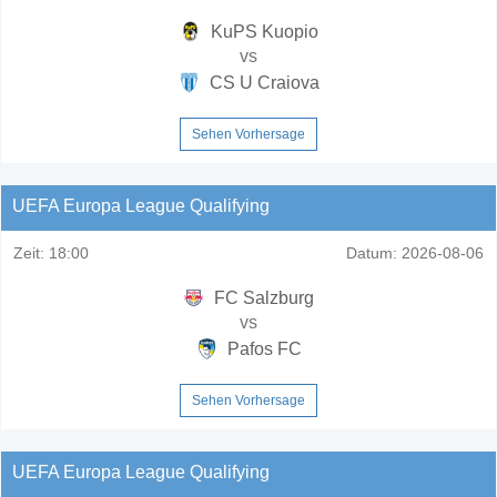
KuPS Kuopio
vs
CS U Craiova
Sehen Vorhersage
UEFA Europa League Qualifying
Zeit:
18:00
Datum:
2026-08-06
FC Salzburg
vs
Pafos FC
Sehen Vorhersage
UEFA Europa League Qualifying