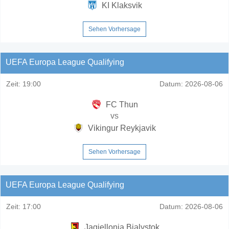
KI Klaksvik
Sehen Vorhersage
UEFA Europa League Qualifying
Zeit:
19:00
Datum:
2026-08-06
FC Thun
vs
Vikingur Reykjavik
Sehen Vorhersage
UEFA Europa League Qualifying
Zeit:
17:00
Datum:
2026-08-06
Jagiellonia Bialystok