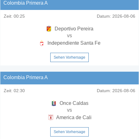
Colombia Primera A
Zeit:
00:25
Datum:
2026-08-06
Deportivo Pereira
vs
Independiente Santa Fe
Sehen Vorhersage
Colombia Primera A
Zeit:
02:30
Datum:
2026-08-06
Once Caldas
vs
America de Cali
Sehen Vorhersage