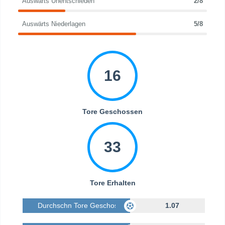
Auswärts Unentschieden
2/8
Auswärts Niederlagen
5/8
16
Tore Geschossen
33
Tore Erhalten
Durchschn Tore Geschossen
1.07