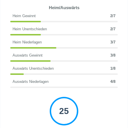
Heim/Auswärts
Heim Gewinnt
2/7
Heim Unentschieden
2/7
Heim Niederlagen
3/7
Auswärts Gewinnt
3/8
Auswärts Unentschieden
1/8
Auswärts Niederlagen
4/8
25