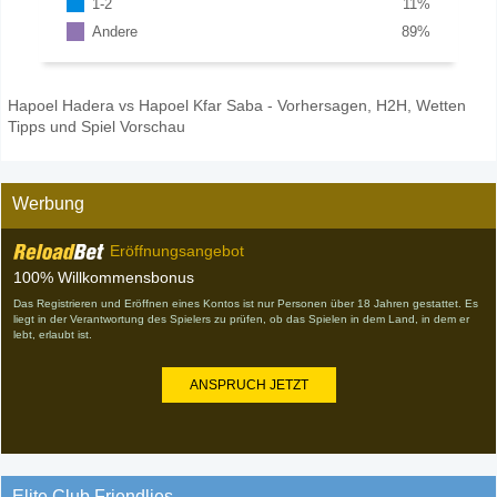
1-2
11
%
Andere
89
%
Hapoel Hadera vs Hapoel Kfar Saba - Vorhersagen, H2H, Wetten
Tipps und Spiel Vorschau
Werbung
Eröffnungsangebot
100% Willkommensbonus
Das Registrieren und Eröffnen eines Kontos ist nur Personen über 18 Jahren gestattet. Es
liegt in der Verantwortung des Spielers zu prüfen, ob das Spielen in dem Land, in dem er
lebt, erlaubt ist.
ANSPRUCH JETZT
Elite Club Friendlies