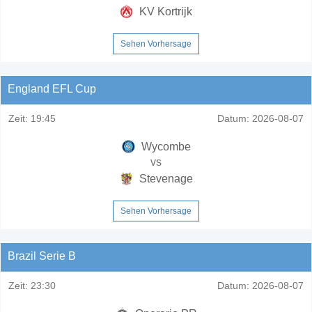
KV Kortrijk
Sehen Vorhersage
England EFL Cup
Zeit:
19:45
Datum:
2026-08-07
Wycombe
vs
Stevenage
Sehen Vorhersage
Brazil Serie B
Zeit:
23:30
Datum:
2026-08-07