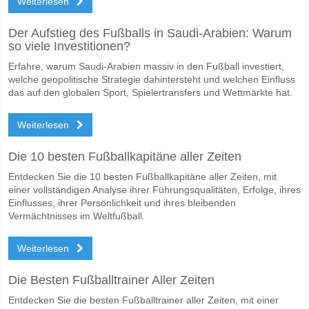
Weiterlesen
Wofür ist die richtige Ergebnisprognose Hapoel Hadera
Der Aufstieg des Fußballs in Saudi-Arabien: Warum
Auf der riskanten Seite, können Sie das Korrektes Ergebnis von versu
so viele Investitionen?
Erfahre, warum Saudi-Arabien massiv in den Fußball investiert,
welche geopolitische Strategie dahintersteht und welchen Einfluss
das auf den globalen Sport, Spielertransfers und Wettmärkte hat.
Weiterlesen
Die 10 besten Fußballkapitäne aller Zeiten
Entdecken Sie die 10 besten Fußballkapitäne aller Zeiten, mit
einer vollständigen Analyse ihrer Führungsqualitäten, Erfolge, ihres
Einflusses, ihrer Persönlichkeit und ihres bleibenden
Vermächtnisses im Weltfußball.
Weiterlesen
Die Besten Fußballtrainer Aller Zeiten
Entdecken Sie die besten Fußballtrainer aller Zeiten, mit einer