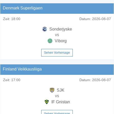
Denmark Superligaen
Zeit:
18:00
Datum:
2026-08-07
Sonderjyske
vs
Viborg
Sehen Vorhersage
Finland Veikkausliiga
Zeit:
17:00
Datum:
2026-08-07
SJK
vs
IF Gnistan
Sehen Vorhersage