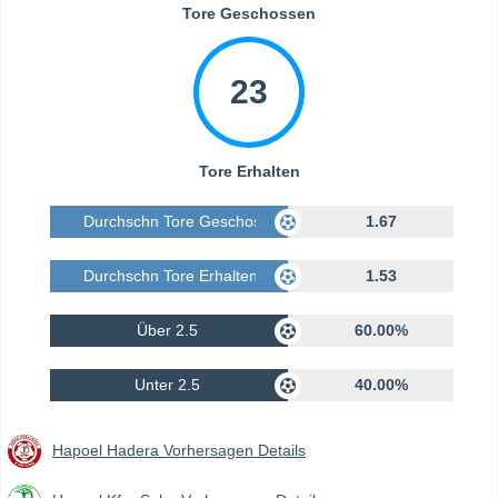
Tore Geschossen
23
Tore Erhalten
Durchschn Tore Geschossen
1.67
Durchschn Tore Erhalten
1.53
Über 2.5
60.00%
Unter 2.5
40.00%
Hapoel Hadera Vorhersagen Details