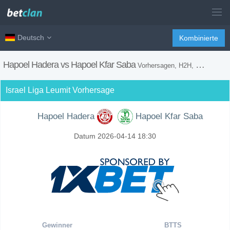
Deutsch
Kombinierte
Hapoel Hadera vs Hapoel Kfar Saba
Vorhersagen, H2H, Wetten Tipps und Spiel Vorschau
Israel Liga Leumit Vorhersage
Hapoel Hadera
Hapoel Kfar Saba
Datum 2026-04-14 18:30
Gewinner
BTTS