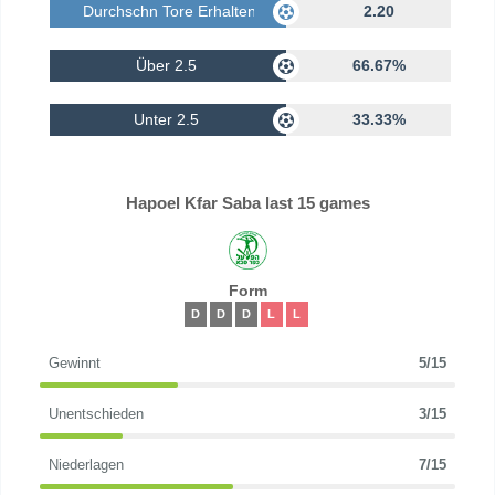
Durchschn Tore Erhalten
2.20
Über 2.5
66.67%
Unter 2.5
33.33%
Hapoel Kfar Saba last 15 games
Form
D
D
D
L
L
Gewinnt
5/15
Unentschieden
3/15
Niederlagen
7/15