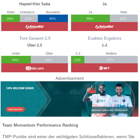
Hapoel Kfar Saba
Ja
Heim
Unentschieden
Auswärts
Ja
Nein
28%
27%
45%
58%
42%
Tore Gesamt 2.5
Exaktes Ergebnis
Über 2.5
1-2
Unter
Über
1-2
Andere
44%
56%
13%
87%
Advertisement
Team Momentum Performance Ranking
TMP-Punkte sind einer der wichtigsten Schlüsselfaktoren, wenn Sie