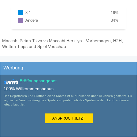
3-1
16
%
Andere
84
%
Maccabi Petah Tikva vs Maccabi Herzliya - Vorhersagen, H2H,
Wetten Tipps und Spiel Vorschau
Werbung
Eröffnungsangebot
100% Willkommensbonus
Das Registrieren und Eröffnen eines Kontos ist nur Personen über 18 Jahren gestattet. Es
liegt in der Verantwortung des Spielers zu prüfen, ob das Spielen in dem Land, in dem er
lebt, erlaubt ist.
ANSPRUCH JETZT