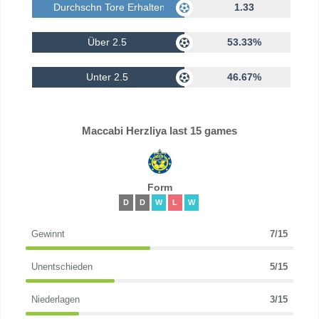
Durchschn Tore Erhalten
1.33
Über 2.5
53.33%
Unter 2.5
46.67%
Maccabi Herzliya last 15 games
Form
D
D
W
L
W
Gewinnt
7/15
Unentschieden
5/15
Niederlagen
3/15