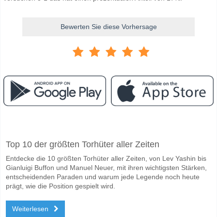
Bewerten Sie diese Vorhersage
Facebook
Telegram
Instagram
Wann ist das Spiel zwischen Maccabi Petah Tikva v Ma
Top 10 der größten Torhüter aller Zeiten
Das Spiel zwischen Maccabi Petah Tikva v Maccabi Herzliya 14 April 2
Entdecke die 10 größten Torhüter aller Zeiten, von Lev Yashin bis
Wer ist das Lieblingsteam, zwischen dem zu gewinnen i
Gianluigi Buffon und Manuel Neuer, mit ihren wichtigsten Stärken,
Maccabi Petah Tikva für den Gewinner den Spiel, mit einer Wahrschei
entscheidenden Paraden und warum jede Legende noch heute
prägt, wie die Position gespielt wird.
Werden beide Teams im Spiel punkten Maccabi Petah T
Weiterlesen
Ja für Beide Teams Erzielen, mit einem Prozentsatz von 55%.