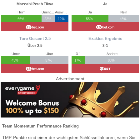
Maccabi Petah Tikva
Ja
Heim
Unentschieden
Auswärts
Ja
Nein
66%
22%
12%
55%
45%
Tore Gesamt 2.5
Exaktes Ergebnis
Über 2.5
3-1
Unter
Über
3-1
Andere
43%
57%
17%
83%
Advertisement
Team Momentum Performance Ranking
TMP-Punkte sind einer der wichtigsten Schlüsselfaktoren, wenn Sie