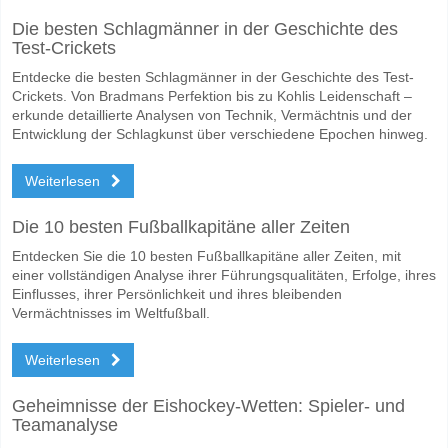
Wofür ist die richtige Ergebnisprognose Maccabi Petah 
Die besten Schlagmänner in der Geschichte des
Test-Crickets
Auf der riskanten Seite, können Sie das Korrektes Ergebnis von versu
Entdecke die besten Schlagmänner in der Geschichte des Test-
Crickets. Von Bradmans Perfektion bis zu Kohlis Leidenschaft –
erkunde detaillierte Analysen von Technik, Vermächtnis und der
Entwicklung der Schlagkunst über verschiedene Epochen hinweg.
Weiterlesen
Die 10 besten Fußballkapitäne aller Zeiten
Entdecken Sie die 10 besten Fußballkapitäne aller Zeiten, mit
einer vollständigen Analyse ihrer Führungsqualitäten, Erfolge, ihres
Einflusses, ihrer Persönlichkeit und ihres bleibenden
Vermächtnisses im Weltfußball.
Weiterlesen
Geheimnisse der Eishockey-Wetten: Spieler- und
Teamanalyse