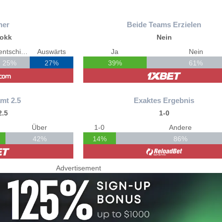
ner
Beide Teams Erzielen
lokk
Nein
Unentschieden
Auswärts
Ja
Nein
25%
27%
39%
61%
mt 2.5
Exaktes Ergebnis
2.5
1-0
Über
1-0
Andere
42%
14%
86%
Advertisement