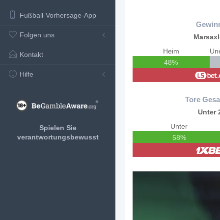
Fußball-Vorhersage-App
Gewin
Folgen uns
Marsax
Heim
Kontakt
48%
Hilfe
Tore Gesa
Unter 
Unter
Spielen Sie
verantwortungsbewusst
58%