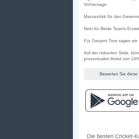
Vorhersage:
Marsaxlokk für den Gewinner
Nein für Beide Teams Erzie
Für Gesamt Tore sagen wir 
Auf der riskanten Seite, kö
prozentualen Anteil von 14%
Bewerten Sie diese
Facebook
Telegram
Instag
Wann ist das Spiel zw
Die besten Cricket-K
Das Spiel zwischen Marsaxl