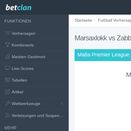
Startseite
Fußball Vorhersa
FUNKTIONEN
Vorhersagen
Marsaxlokk vs Zabba
Kombinierte
Malta Premier League
Meisten Gestimmt
Live-Scores
M
Tabellen
Artikel
Wettwerkzeuge
Verletzungen und Suspensionen
MEHR