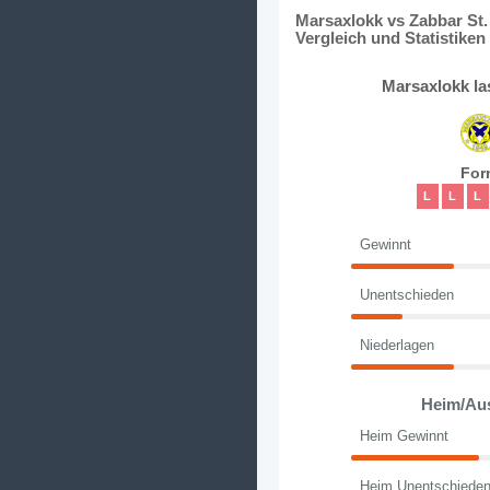
Marsaxlokk vs Zabbar St.
Vergleich und Statistiken
Marsaxlokk la
For
L
L
L
Gewinnt
Unentschieden
Niederlagen
Heim/Au
Heim Gewinnt
Heim Unentschiede