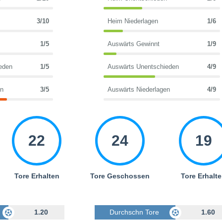
3/10
Heim Niederlagen
1/6
1/5
Auswärts Gewinnt
1/9
eden
1/5
Auswärts Unentschieden
4/9
en
3/5
Auswärts Niederlagen
4/9
22
24
19
Tore Erhalten
Tore Geschossen
Tore Erhalt
Geschossen
1.20
Durchschn Tore Geschossen
1.60