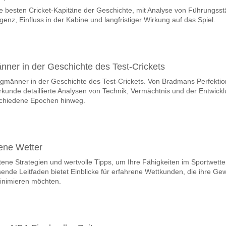
f die besten Cricket-Kapitäne der Geschichte, mit Analyse von Führungsst
team, zwischen dem zu gewinnen ist Marsaxlokk v Zabbar
igenz, Einfluss in der Kabine und langfristiger Wirkung auf das Spiel.
 den Spiel, mit einer Wahrscheinlichkeit von 48%
m Spiel punkten Marsaxlokk v Zabbar St. Patrick?
len, mit einem Prozentsatz von 61%.
ner in der Geschichte des Test-Crickets
gmänner in der Geschichte des Test-Crickets. Von Bradmans Perfektio
e Ergebnisprognose Marsaxlokk v Zabbar St. Patrick?
rkunde detaillierte Analysen von Technik, Vermächtnis und der Entwick
nnen Sie das Korrektes Ergebnis von versuchen 1-0 das hat einen proze
schiedene Epochen hinweg.
rene Wetter
tene Strategien und wertvolle Tipps, um Ihre Fähigkeiten im Sportwett
ende Leitfaden bietet Einblicke für erfahrene Wettkunden, die ihre Ge
inimieren möchten.