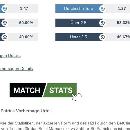
rhalten
1.47
Durchschn Tore Erhalten
1.27
60.00%
Über 2.5
53.33
40.00%
Unter 2.5
46.67
gen Details
orhersagen Details
Patrick Vorhersage-Urteil
yse der Statistiken, der aktuellen Form und des H2H durch den BetCla
von Tipsters für das Spiel Marsaxlokk vs Zabbar St. Patrick das ist un