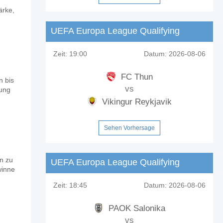
ärke,
 St. Patrick?
UEFA Europa League Qualifying
Zeit:
19:00
Datum:
2026-08-06
FC Thun
n bis
vs
lung
ntualen Anteil von 14%.
Vikingur Reykjavik
Sehen Vorhersage
en zu
UEFA Europa League Qualifying
winne
Zeit:
18:45
Datum:
2026-08-06
PAOK Salonika
vs