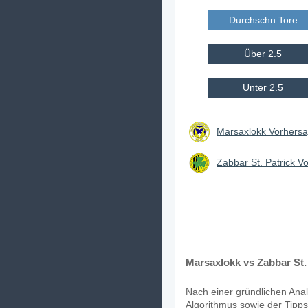
Durchschn Tore E
Über 2.5
Unter 2.5
Marsaxlokk Vorhersa
Zabbar St. Patrick V
Marsaxlokk vs Zabbar St. 
Nach einer gründlichen Anal
Algorithmus sowie der Tipps 