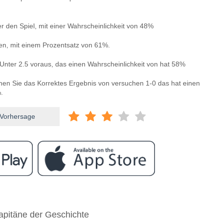
 den Spiel, mit einer Wahrscheinlichkeit von 48%
len, mit einem Prozentsatz von 61%.
Unter 2.5 voraus, das einen Wahrscheinlichkeit von hat 58%
nnen Sie das Korrektes Ergebnis von versuchen 1-0 das hat einen
.
 Vorhersage
ram
ischen Marsaxlokk v Zabbar St. Patrick?
apitäne der Geschichte
okk v Zabbar St. Patrick 29 October 2025 20:00.