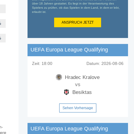
über 18 Jahren gestattet. Es liegt in der Verantwortung des
Spielers zu prüfen, ob das Spielen in dem Land, in dem er lebt,
erlaubt ist.
ANSPRUCH JETZT
%
%
UEFA Europa League Qualifying
Zeit:
18:00
Datum:
2026-08-06
Hradec Kralove
vs
Besiktas
Sehen Vorhersage
n-
UEFA Europa League Qualifying
sere