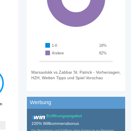
1-0
18
%
Andere
82
%
Marsaxlokk vs Zabbar St. Patrick - Vorhersagen,
H2H, Wetten Tipps und Spiel Vorschau
Werbung
en
Eröffnungsangebot
100% Willkommensbonus
Das Registrieren und Eröffnen eines Kontos ist nur Personen