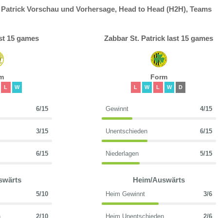
 Patrick Vorschau und Vorhersage, Head to Head (H2H), Teams
st 15 games
Zabbar St. Patrick last 15 games
m
Form
L
W
L
W
L
W
D
6/15
Gewinnt
4/15
3/15
Unentschieden
6/15
6/15
Niederlagen
5/15
swärts
Heim/Auswärts
5/10
Heim Gewinnt
3/6
n
2/10
Heim Unentschieden
2/6