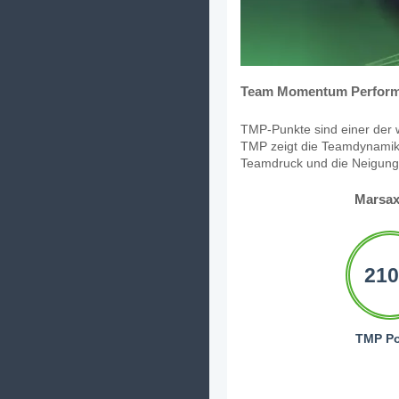
Team Momentum Perform
TMP-Punkte sind einer der w
TMP zeigt die Teamdynamik,
Teamdruck und die Neigung, 
Marsax
210
TMP Po