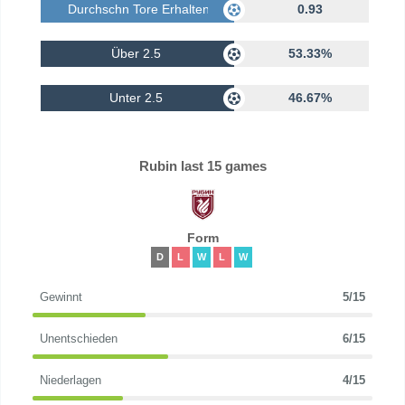
Durchschn Tore Erhalten
0.93
Über 2.5
53.33%
Unter 2.5
46.67%
Rubin last 15 games
Form
D
L
W
L
W
Gewinnt
5/15
Unentschieden
6/15
Niederlagen
4/15