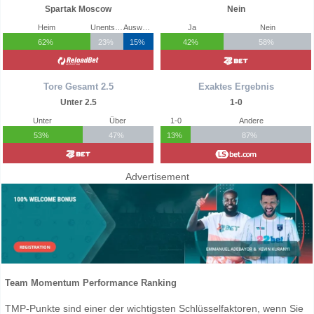
Spartak Moscow
Nein
Heim
Unentschieden
Auswärts
Ja
Nein
62%
23%
15%
42%
58%
Tore Gesamt 2.5
Exaktes Ergebnis
Unter 2.5
1-0
Unter
Über
1-0
Andere
53%
47%
13%
87%
Advertisement
Team Momentum Performance Ranking
TMP-Punkte sind einer der wichtigsten Schlüsselfaktoren, wenn Sie