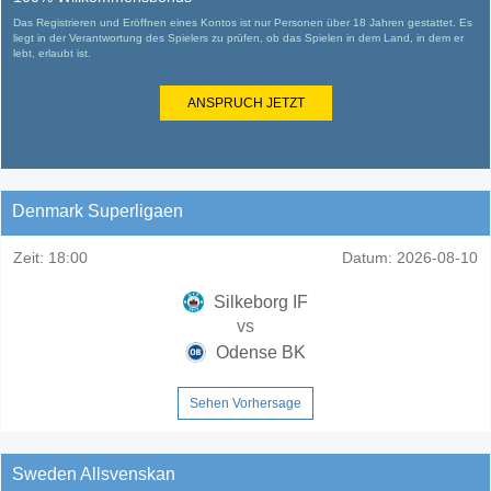
Das Registrieren und Eröffnen eines Kontos ist nur Personen über 18 Jahren gestattet. Es
liegt in der Verantwortung des Spielers zu prüfen, ob das Spielen in dem Land, in dem er
lebt, erlaubt ist.
ANSPRUCH JETZT
Denmark Superligaen
Zeit:
18:00
Datum:
2026-08-10
Silkeborg IF
vs
Odense BK
Sehen Vorhersage
Sweden Allsvenskan