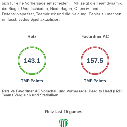
sich für eine Vorhersage entscheiden. TMP zeigt die Teamdynamik,
die Siege, Unentschieden, Niederlagen, Offensiv- und
Defensivkapazität, Teamdruck und die Neigung, Fehler zu machen,
umfasst. Jedes Spiel aktualisiert.
Retz
Favoritner AC
143.1
157.5
TMP Points
TMP Points
Retz vs Favoritner AC Vorschau und Vorhersage, Head to Head (H2H),
Teams Vergleich und Statistiken
Retz last 15 games