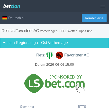
Deutsch
Kombinierte
Retz vs Favoritner AC
Vorhersagen, H2H, Wetten Tipps und Spiel Vorschau
Austria Regionalliga - Ost Vorhersage
Retz
Favoritner AC
Datum 2026-06-06 15:00
Gewinner
BTTS