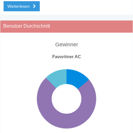
Weiterlesen
Benutzer Durchschnitt
Gewinner
Favoritner AC