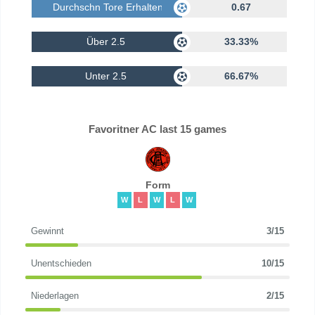
Durchschn Tore Erhalten
0.67
Über 2.5
33.33%
Unter 2.5
66.67%
Favoritner AC last 15 games
Form
W
L
W
L
W
Gewinnt
3/15
Unentschieden
10/15
Niederlagen
2/15