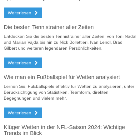
Werden beide Teams im Spiel punkten Retz v Favoritn
Weiterlesen
Ja für Beide Teams Erzielen, mit einem Prozentsatz von 62%.
Wofür ist die richtige Ergebnisprognose Retz v Favorit
Die besten Tennistrainer aller Zeiten
Auf der riskanten Seite, können Sie das Korrektes Ergebnis von versu
Entdecken Sie die besten Tennistrainer aller Zeiten, von Toni Nadal
und Marian Vajda bis hin zu Nick Bollettieri, Ivan Lendl, Brad
Gilbert und weiteren legendären Persönlichkeiten.
Weiterlesen
Wie man ein Fußballspiel für Wetten analysiert
Lernen Sie, Fußballspiele effektiv für Wetten zu analysieren, unter
Berücksichtigung von Statistiken, Teamform, direkten
Begegnungen und vielem mehr.
Weiterlesen
Klüger Wetten in der NFL-Saison 2024: Wichtige
Trends im Blick