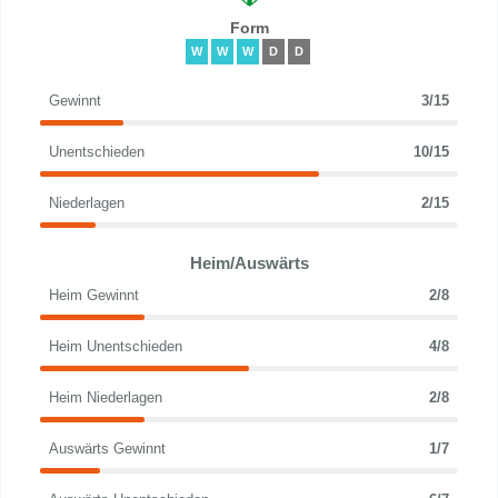
Form
W
W
W
D
D
Gewinnt
3/15
Unentschieden
10/15
Niederlagen
2/15
Heim/Auswärts
Heim Gewinnt
2/8
Heim Unentschieden
4/8
Heim Niederlagen
2/8
Auswärts Gewinnt
1/7