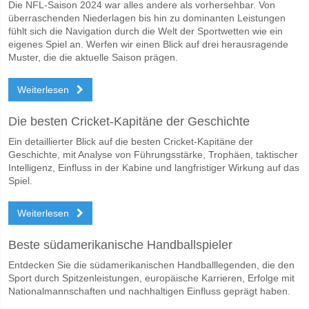
Die NFL-Saison 2024 war alles andere als vorhersehbar. Von
überraschenden Niederlagen bis hin zu dominanten Leistungen
fühlt sich die Navigation durch die Welt der Sportwetten wie ein
eigenes Spiel an. Werfen wir einen Blick auf drei herausragende
Muster, die die aktuelle Saison prägen.
Weiterlesen
Die besten Cricket-Kapitäne der Geschichte
Ein detaillierter Blick auf die besten Cricket-Kapitäne der
Geschichte, mit Analyse von Führungsstärke, Trophäen, taktischer
Intelligenz, Einfluss in der Kabine und langfristiger Wirkung auf das
Spiel.
Weiterlesen
Beste südamerikanische Handballspieler
Entdecken Sie die südamerikanischen Handballlegenden, die den
Sport durch Spitzenleistungen, europäische Karrieren, Erfolge mit
Nationalmannschaften und nachhaltigen Einfluss geprägt haben.