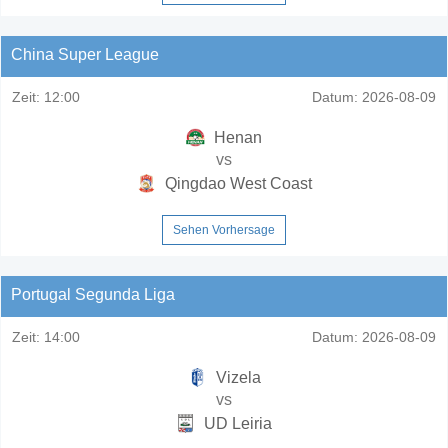
China Super League
Zeit:
12:00
Datum:
2026-08-09
Henan
vs
Qingdao West Coast
Sehen Vorhersage
Portugal Segunda Liga
Zeit:
14:00
Datum:
2026-08-09
Vizela
vs
UD Leiria