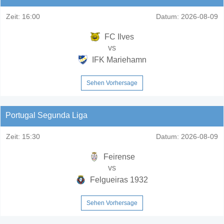
Zeit:
16:00
Datum:
2026-08-09
FC Ilves
vs
IFK Mariehamn
Sehen Vorhersage
Portugal Segunda Liga
Zeit:
15:30
Datum:
2026-08-09
Feirense
vs
Felgueiras 1932
Sehen Vorhersage