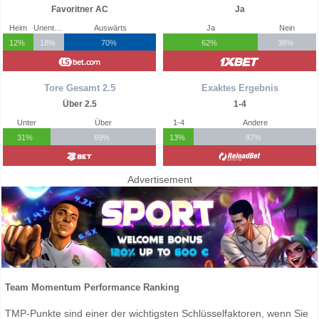
Favoritner AC
Ja
Heim
Unentschieden
Auswärts
Ja
Nein
12%
18%
70%
62%
38%
Tore Gesamt 2.5
Exaktes Ergebnis
Über 2.5
1-4
Unter
Über
1-4
Andere
31%
69%
13%
87%
Advertisement
Team Momentum Performance Ranking
TMP-Punkte sind einer der wichtigsten Schlüsselfaktoren, wenn Sie