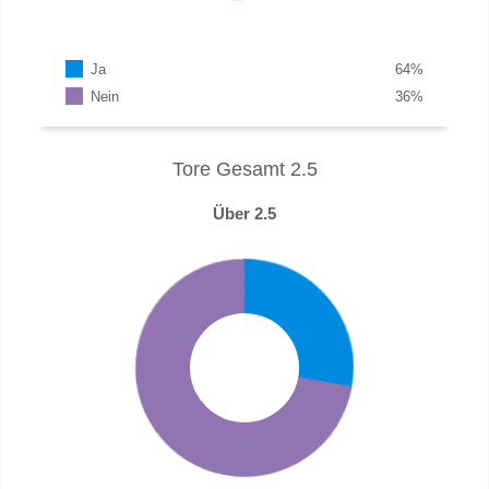
Ja
64
%
Nein
36
%
Tore Gesamt 2.5
Über 2.5