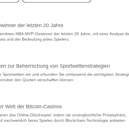
ram
wischen Gomora United FC v Midlands Wanderers?
nner der letzten 20 Jahre
 United FC v Midlands Wanderers 06 May 2026 14:00.
endsten NBA-MVP-Gewinner der letzten 20 Jahre, mit einer Analyse d
steam, zwischen dem zu gewinnen ist Gomora United FC
ses und der Bedeutung jedes Spielers.
ewinner den Spiel, mit einer Wahrscheinlichkeit von 40%
m Spiel punkten Gomora United FC v Midlands Wander
len, mit einem Prozentsatz von 62%.
aden zur Beherrschung von Sportwettenstrategien
er Sportwetten ein und erkunden Sie umfassend die wichtigsten Strateg
ge Ergebnisprognose Gomora United FC v Midlands Wande
egenüber den Quoten verschaffen können.
nnen Sie das Korrektes Ergebnis von versuchen 2-0 das hat einen proze
r Welt der Bitcoin-Casinos
ieren das Online-Glücksspiel, indem sie unvergleichliche Privatsphäre,
d nachweislich faires Spielen durch Blockchain-Technologie anbieten.