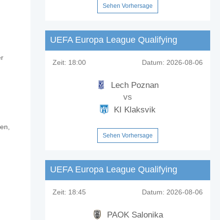
Sehen Vorhersage
UEFA Europa League Qualifying
er
 v Midlands Wanderers?
Zeit:
18:00
Datum:
2026-08-06
Lech Poznan
ers?
vs
KI Klaksvik
ien,
rers?
Sehen Vorhersage
ntualen Anteil von 19%.
UEFA Europa League Qualifying
Zeit:
18:45
Datum:
2026-08-06
PAOK Salonika