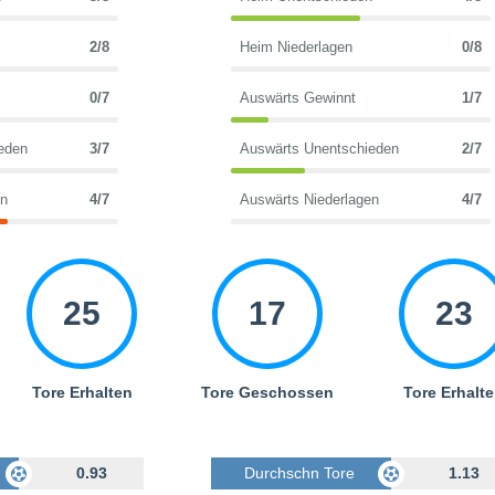
2/8
Heim Niederlagen
0/8
0/7
Auswärts Gewinnt
1/7
eden
3/7
Auswärts Unentschieden
2/7
en
4/7
Auswärts Niederlagen
4/7
25
17
23
Tore Erhalten
Tore Geschossen
Tore Erhalt
Geschossen
0.93
Durchschn Tore Geschossen
1.13