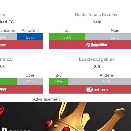
ner
Beide Teams Erzielen
ited FC
Nein
schieden
Auswärts
Ja
Nein
32%
28%
38%
62%
mt 2.5
Exaktes Ergebnis
2.5
2-0
Über
2-0
Andere
28%
19%
81%
Advertisement