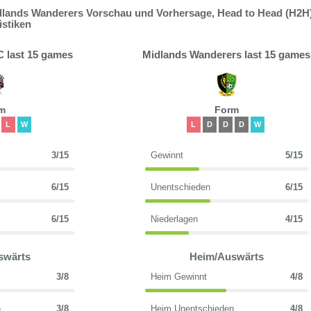
lands Wanderers Vorschau und Vorhersage, Head to Head (H2H)
istiken
 last 15 games
Midlands Wanderers last 15 games
m
Form
L
W
L
D
D
D
W
3/15
Gewinnt
5/15
6/15
Unentschieden
6/15
6/15
Niederlagen
4/15
swärts
Heim/Auswärts
3/8
Heim Gewinnt
4/8
n
3/8
Heim Unentschieden
4/8