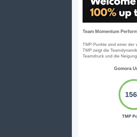
Team Momentum Perform
TMP-Punkte sind einer der w
TMP zeigt die Teamdynamik,
Teamdruck und die Neigung, 
Gomora Un
156
TMP Po