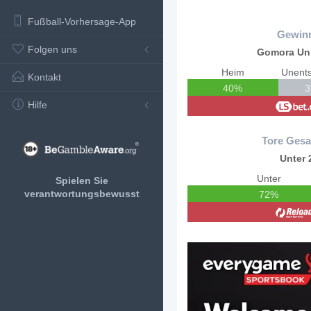
Fußball-Vorhersage-App
Gewin
Folgen uns
Gomora Un
Heim
Unent
Kontakt
40%
Hilfe
Tore Gesa
Unter 
Unter
Spielen Sie
verantwortungsbewusst
72%