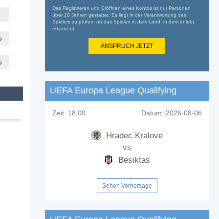
Das Registrieren und Eröffnen eines Kontos ist nur Personen
über 18 Jahren gestattet. Es liegt in der Verantwortung des
Spielers zu prüfen, ob das Spielen in dem Land, in dem er lebt,
erlaubt ist.
%
ANSPRUCH JETZT
%
UEFA Europa League Qualifying
Zeit:
18:00
Datum:
2026-08-06
Hradec Kralove
vs
Besiktas
Sehen Vorhersage