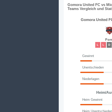
Gomora United FC vs Mid
Teams Vergleich und Stat
Gomora United FC
For
L
L
D
Gewinnt
Unentschieden
Niederlagen
Heim/Au
Heim Gewinnt
Heim Unentschiede