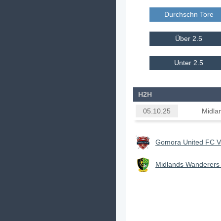
Durchschn Tore E
Über 2.5
Unter 2.5
H2H
Midla
05.10.25
Gomora United FC Vo
Midlands Wanderers 