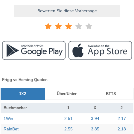
Bewerten Sie diese Vorhersage
Frigg vs Heming Quoten
1X2
Über/Unter
BTTS
Buchmacher
1
X
2
1Win
2.51
3.94
2.17
RainBet
2.55
3.85
2.18