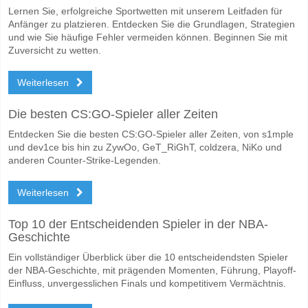
Wofür ist die richtige Ergebnisprognose Frigg v Heming
Lernen Sie, erfolgreiche Sportwetten mit unserem Leitfaden für
Auf der riskanten Seite, können Sie das Korrektes Ergebnis von versu
Anfänger zu platzieren. Entdecken Sie die Grundlagen, Strategien
und wie Sie häufige Fehler vermeiden können. Beginnen Sie mit
Zuversicht zu wetten.
Weiterlesen
Die besten CS:GO-Spieler aller Zeiten
Entdecken Sie die besten CS:GO-Spieler aller Zeiten, von s1mple
und dev1ce bis hin zu ZywOo, GeT_RiGhT, coldzera, NiKo und
anderen Counter-Strike-Legenden.
Weiterlesen
Top 10 der Entscheidenden Spieler in der NBA-
Geschichte
Ein vollständiger Überblick über die 10 entscheidendsten Spieler
der NBA-Geschichte, mit prägenden Momenten, Führung, Playoff-
Einfluss, unvergesslichen Finals und kompetitivem Vermächtnis.