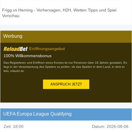
Frigg vs Heming - Vorhersagen, H2H, Wetten Tipps und Spiel
Vorschau
Werbung
Eröffnungsangebot
100% Willkommensbonus
Das Registrieren und Eröffnen eines Kontos ist nur Personen über 18 Jahren gestattet. Es
liegt in der Verantwortung des Spielers zu prüfen, ob das Spielen in dem Land, in dem er
lebt, erlaubt ist.
ANSPRUCH JETZT
UEFA Europa League Qualifying
Zeit:
18:00
Datum:
2026-08-06