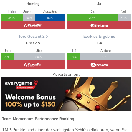
Heming
Ja
Heim
Unentschieden
Auswärts
Ja
Nein
34%
20%
46%
79%
21%
Tore Gesamt 2.5
Exaktes Ergebnis
Über 2.5
1-4
Unter
Über
1-4
Andere
20%
80%
18%
82%
Advertisement
Team Momentum Performance Ranking
TMP-Punkte sind einer der wichtigsten Schlüsselfaktoren, wenn Sie