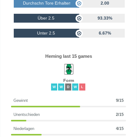
Durchschn Tore Erhalten
2.00
Über 2.5
93.33%
Unter 2.5
6.67%
Heming last 15 games
Form
W
W
D
W
L
Gewinnt
9/15
Unentschieden
2/15
Niederlagen
4/15