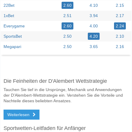
22Bet
2.60
4.10
2.15
1xBet
2.51
3.94
2.17
Everygame
2.60
4.00
2.24
SportsBet
2.50
4.20
2.10
Megapari
2.50
3.65
2.16
Facebook
Telegram
Instagram
Wann ist das Spiel zwischen Frigg v Heming?
Die Feinheiten der D'Alembert Wettstrategie
Das Spiel zwischen Frigg v Heming 13 June 2026 15:00.
Tauchen Sie tief in die Ursprünge, Mechanik und Anwendungen
Wer ist das Lieblingsteam, zwischen dem zu gewinnen i
der D'Alembert-Wettstrategie ein. Verstehen Sie die Vorteile und
Heming für den Gewinner den Spiel, mit einer Wahrscheinlichkeit von
Nachteile dieses beliebten Ansatzes.
Werden beide Teams im Spiel punkten Frigg v Heming?
Weiterlesen
Ja für Beide Teams Erzielen, mit einem Prozentsatz von 79%.
Sportwetten-Leitfaden für Anfänger