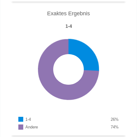
Exaktes Ergebnis
1-4
1-4
26
%
Andere
74
%