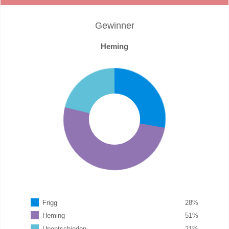
Gewinner
Heming
Frigg
28
%
Heming
51
%
Unentschieden
21
%