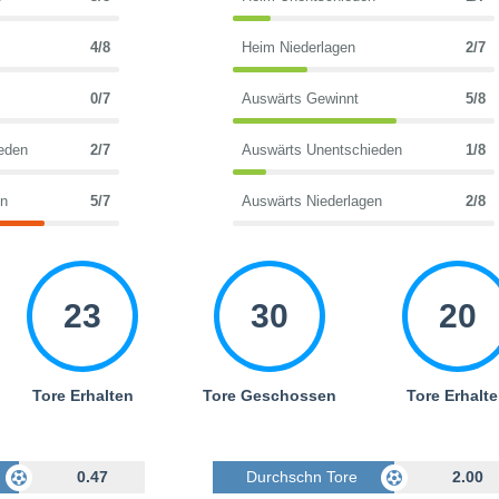
4/8
Heim Niederlagen
2/7
0/7
Auswärts Gewinnt
5/8
eden
2/7
Auswärts Unentschieden
1/8
en
5/7
Auswärts Niederlagen
2/8
23
30
20
Tore Erhalten
Tore Geschossen
Tore Erhalt
Geschossen
0.47
Durchschn Tore Geschossen
2.00