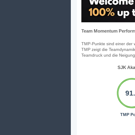
Team Momentum Perform
TMP-Punkte sind einer der w
TMP zeigt die Teamdynamik,
Teamdruck und die Neigung, 
SJK Aka
91
TMP Po