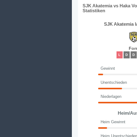
SJK Akatemia vs Haka Vo
Statistiken
SJK Akatemia l
For
L
D
D
Gewinnt
Unentschieden
Niederlagen
Heim/Au
Heim Gewinnt
Heim Unentschiede