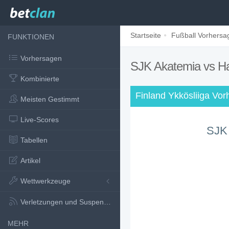
Startseite
Fußball Vorhersa
FUNKTIONEN
Vorhersagen
SJK Akatemia vs 
Kombinierte
Finland Ykkösliiga Vo
Meisten Gestimmt
Live-Scores
SJK
Tabellen
Artikel
Wettwerkzeuge
Verletzungen und Suspensionen
MEHR