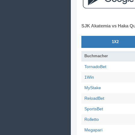
SJK Akatemia vs Haka Q
1X2
Buchmacher
TornadoBet
1Win
MyStake
ReloadBet
SportsBet
Rolletto
Megapari