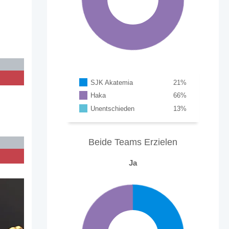
SJK Akatemia
21
%
Haka
66
%
Unentschieden
13
%
Beide Teams Erzielen
Ja