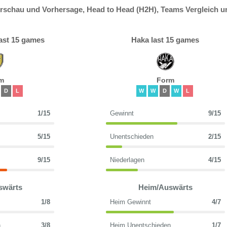
rschau und Vorhersage, Head to Head (H2H), Teams Vergleich u
ast 15 games
Haka last 15 games
m
Form
D
L
W
W
D
W
L
1/15
Gewinnt
9/15
5/15
Unentschieden
2/15
9/15
Niederlagen
4/15
swärts
Heim/Auswärts
1/8
Heim Gewinnt
4/7
n
3/8
Heim Unentschieden
1/7