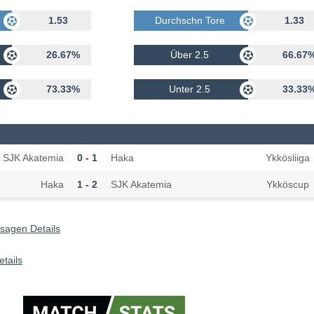
rhalten
1.53
Durchschn Tore Erhalten
1.33
26.67%
Über 2.5
66.67
73.33%
Unter 2.5
33.33
SJK Akatemia
0 - 1
Haka
Ykkösliiga
Haka
1 - 2
SJK Akatemia
Ykköscup
sagen Details
tails