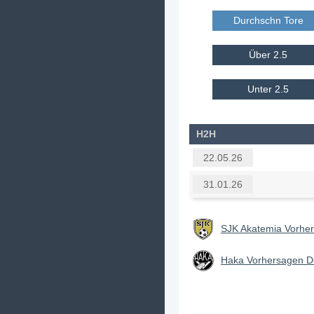
Durchschn Tore E
Über 2.5
Unter 2.5
H2H
22.05.26
31.01.26
SJK Akatemia Vorher
Haka Vorhersagen De