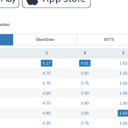
uoten
Über/Unter
BTTS
1
X
2
5.17
4.01
1.62
4.75
3.92
1.55
4.75
3.75
1.60
4.60
3.50
1.60
4.75
3.90
1.60
4.80
3.65
1.64
4.25
3.75
1.60