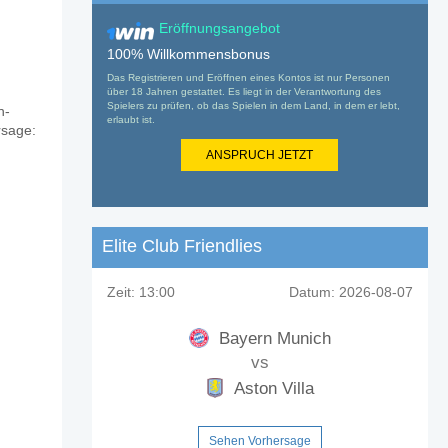
Eröffnungsangebot
100% Willkommensbonus
Das Registrieren und Eröffnen eines Kontos ist nur Personen
über 18 Jahren gestattet. Es liegt in der Verantwortung des
Spielers zu prüfen, ob das Spielen in dem Land, in dem er lebt,
n-
erlaubt ist.
rsage:
ANSPRUCH JETZT
Elite Club Friendlies
Zeit:
13:00
Datum:
2026-08-07
Bayern Munich
vs
Aston Villa
Sehen Vorhersage