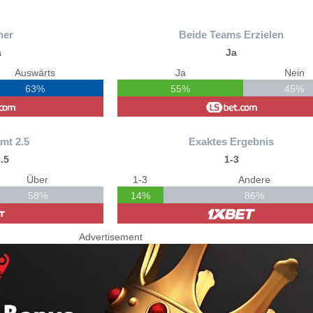
ner
Beide Teams Erzielen
a
Ja
Auswärts
Ja
Nein
63%
55%
45%
mt 2.5
Exaktes Ergebnis
.5
1-3
Über
1-3
Andere
58%
14%
86%
Advertisement