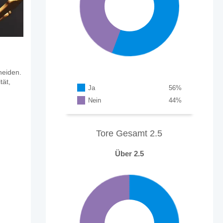
heiden.
tät,
Ja
56
%
Nein
44
%
Tore Gesamt 2.5
Über 2.5