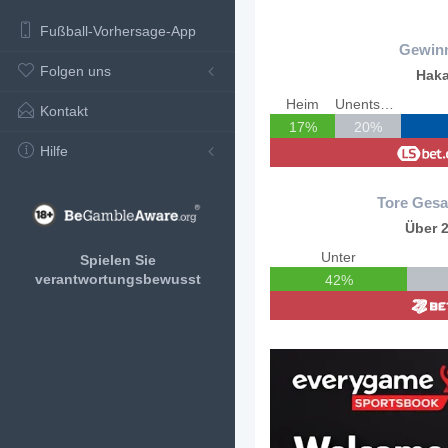
Fußball-Vorhersage-App
Gewin
Folgen uns
Hak
Heim
Unentschieden
Kontakt
17%
20%
Hilfe
Tore Gesa
Über 2
Unter
Spielen Sie
verantwortungsbewusst
42%