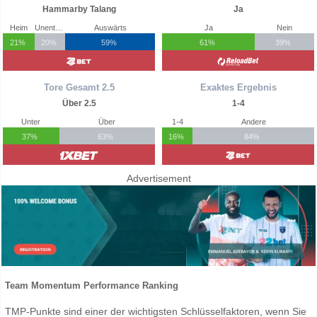
Hammarby Talang
Ja
Heim
Unentschieden
Auswärts
Ja
Nein
21%
20%
59%
61%
39%
Tore Gesamt 2.5
Exaktes Ergebnis
Über 2.5
1-4
Unter
Über
1-4
Andere
37%
63%
16%
84%
Advertisement
Team Momentum Performance Ranking
TMP-Punkte sind einer der wichtigsten Schlüsselfaktoren, wenn Sie