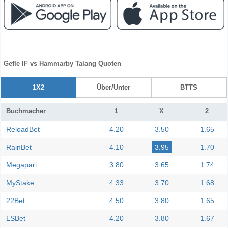
Gefle IF vs Hammarby Talang Quoten
1X2
Über/Unter
BTTS
Buchmacher
1
X
2
ReloadBet
4.20
3.50
1.65
RainBet
4.10
3.95
1.70
Megapari
3.80
3.65
1.74
MyStake
4.33
3.70
1.68
22Bet
4.50
3.80
1.65
LSBet
4.20
3.80
1.67