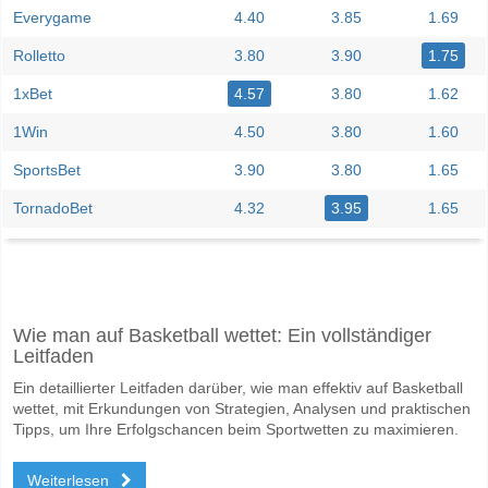
Everygame
4.40
3.85
1.69
Rolletto
3.80
3.90
1.75
1xBet
4.57
3.80
1.62
1Win
4.50
3.80
1.60
SportsBet
3.90
3.80
1.65
TornadoBet
4.32
3.95
1.65
Facebook
Telegram
Instagram
Wann ist das Spiel zwischen Gefle IF v Hammarby Tala
Wie man auf Basketball wettet: Ein vollständiger
Das Spiel zwischen Gefle IF v Hammarby Talang 06 June 2026 15:00.
Leitfaden
Wer ist das Lieblingsteam, zwischen dem zu gewinnen 
Ein detaillierter Leitfaden darüber, wie man effektiv auf Basketball
Hammarby Talang für den Gewinner den Spiel, mit einer Wahrscheinli
wettet, mit Erkundungen von Strategien, Analysen und praktischen
Tipps, um Ihre Erfolgschancen beim Sportwetten zu maximieren.
Werden beide Teams im Spiel punkten Gefle IF v Ham
Weiterlesen
Ja für Beide Teams Erzielen, mit einem Prozentsatz von 61%.