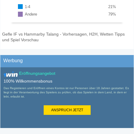
1-4
21
%
Andere
79
%
Gefle IF vs Hammarby Talang - Vorhersagen, H2H, Wetten Tipps
und Spiel Vorschau
Werbung
Eröffnungsangebot
100% Willkommensbonus
Das Registrieren und Eröffnen eines Kontos ist nur Personen über 18 Jahren gestattet. Es
liegt in der Verantwortung des Spielers zu prüfen, ob das Spielen in dem Land, in dem er
lebt, erlaubt ist.
ANSPRUCH JETZT