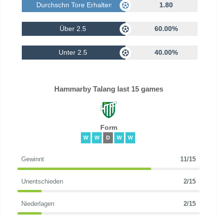
Durchschn Tore Erhalten
1.80
Über 2.5
60.00%
Unter 2.5
40.00%
Hammarby Talang last 15 games
Form
W
W
D
W
W
Gewinnt
11/15
Unentschieden
2/15
Niederlagen
2/15