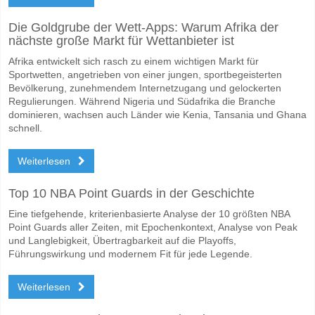
Wofür ist die richtige Ergebnisprognose Gefle IF v Ha
Die Goldgrube der Wett-Apps: Warum Afrika der
nächste große Markt für Wettanbieter ist
Auf der riskanten Seite, können Sie das Korrektes Ergebnis von versu
Afrika entwickelt sich rasch zu einem wichtigen Markt für
Sportwetten, angetrieben von einer jungen, sportbegeisterten
Bevölkerung, zunehmendem Internetzugang und gelockerten
Regulierungen. Während Nigeria und Südafrika die Branche
dominieren, wachsen auch Länder wie Kenia, Tansania und Ghana
schnell.
Weiterlesen
Top 10 NBA Point Guards in der Geschichte
Eine tiefgehende, kriterienbasierte Analyse der 10 größten NBA
Point Guards aller Zeiten, mit Epochenkontext, Analyse von Peak
und Langlebigkeit, Übertragbarkeit auf die Playoffs,
Führungswirkung und modernem Fit für jede Legende.
Weiterlesen