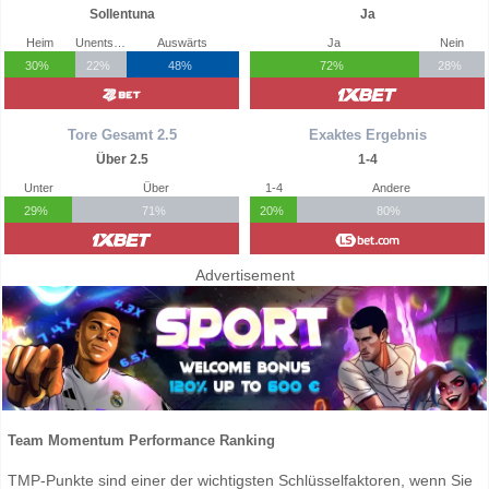
Sollentuna
Ja
Heim
Unentschieden
Auswärts
Ja
Nein
30%
22%
48%
72%
28%
Tore Gesamt 2.5
Exaktes Ergebnis
Über 2.5
1-4
Unter
Über
1-4
Andere
29%
71%
20%
80%
Advertisement
Team Momentum Performance Ranking
TMP-Punkte sind einer der wichtigsten Schlüsselfaktoren, wenn Sie