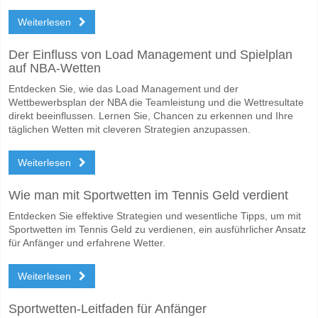
Werden beide Teams im Spiel punkten Stocksund v Sol
Weiterlesen
Ja für Beide Teams Erzielen, mit einem Prozentsatz von 72%.
Wofür ist die richtige Ergebnisprognose Stocksund v So
Der Einfluss von Load Management und Spielplan
auf NBA-Wetten
Auf der riskanten Seite, können Sie das Korrektes Ergebnis von versu
Entdecken Sie, wie das Load Management und der
Wettbewerbsplan der NBA die Teamleistung und die Wettresultate
direkt beeinflussen. Lernen Sie, Chancen zu erkennen und Ihre
täglichen Wetten mit cleveren Strategien anzupassen.
Weiterlesen
Wie man mit Sportwetten im Tennis Geld verdient
Entdecken Sie effektive Strategien und wesentliche Tipps, um mit
Sportwetten im Tennis Geld zu verdienen, ein ausführlicher Ansatz
für Anfänger und erfahrene Wetter.
Weiterlesen
Sportwetten-Leitfaden für Anfänger