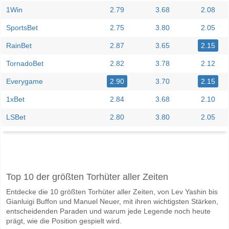
1Win
2.79
3.68
2.08
SportsBet
2.75
3.80
2.05
RainBet
2.87
3.65
2.15
TornadoBet
2.82
3.78
2.12
Everygame
2.90
3.70
2.15
1xBet
2.84
3.68
2.10
LSBet
2.80
3.80
2.05
Facebook
Telegram
Instagram
Wann ist das Spiel zwischen Stocksund v Sollentuna?
Top 10 der größten Torhüter aller Zeiten
Das Spiel zwischen Stocksund v Sollentuna 13 June 2026 15:00.
Entdecke die 10 größten Torhüter aller Zeiten, von Lev Yashin bis
Wer ist das Lieblingsteam, zwischen dem zu gewinnen i
Gianluigi Buffon und Manuel Neuer, mit ihren wichtigsten Stärken,
Sollentuna für den Gewinner den Spiel, mit einer Wahrscheinlichkeit 
entscheidenden Paraden und warum jede Legende noch heute
prägt, wie die Position gespielt wird.