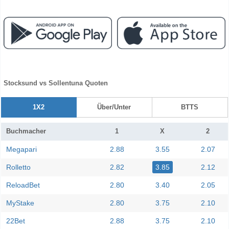
Stocksund vs Sollentuna Quoten
1X2
Über/Unter
BTTS
Buchmacher
1
X
2
Megapari
2.88
3.55
2.07
Rolletto
2.82
3.85
2.12
ReloadBet
2.80
3.40
2.05
MyStake
2.80
3.75
2.10
22Bet
2.88
3.75
2.10