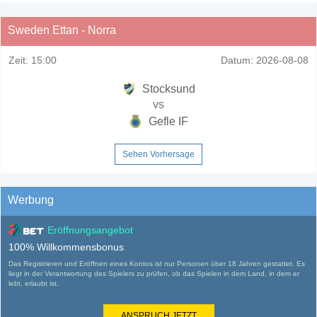
Sweden Ettan - Norra
Zeit:
15:00
Datum:
2026-08-08
Stocksund
vs
Gefle IF
Sehen Vorhersage
Werbung
Eröffnungsangebot
100% Willkommensbonus
Das Registrieren und Eröffnen eines Kontos ist nur Personen über 18 Jahren gestattet. Es
liegt in der Verantwortung des Spielers zu prüfen, ob das Spielen in dem Land, in dem er
lebt, erlaubt ist.
ANSPRUCH JETZT