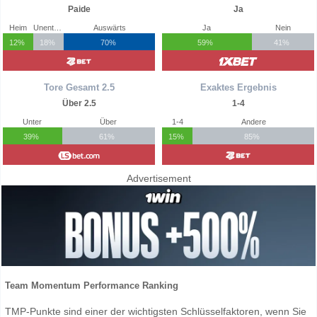
Paide
Ja
Heim
Unentschieden
Auswärts
Ja
Nein
12%
18%
70%
59%
41%
Tore Gesamt 2.5
Exaktes Ergebnis
Über 2.5
1-4
Unter
Über
1-4
Andere
39%
61%
15%
85%
Advertisement
Team Momentum Performance Ranking
TMP-Punkte sind einer der wichtigsten Schlüsselfaktoren, wenn Sie