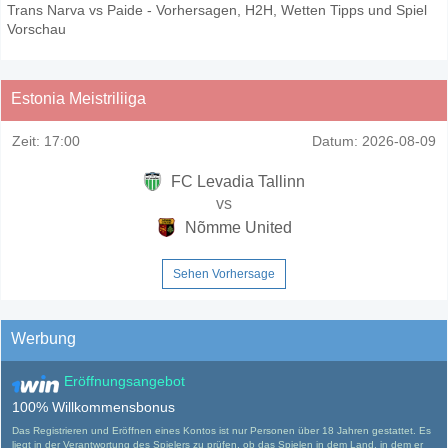
Trans Narva vs Paide - Vorhersagen, H2H, Wetten Tipps und Spiel
Vorschau
Estonia Meistriliiga
Zeit:
17:00
Datum:
2026-08-09
FC Levadia Tallinn
vs
Nõmme United
Sehen Vorhersage
Werbung
Eröffnungsangebot
100% Willkommensbonus
Das Registrieren und Eröffnen eines Kontos ist nur Personen über 18 Jahren gestattet. Es
liegt in der Verantwortung des Spielers zu prüfen, ob das Spielen in dem Land, in dem er