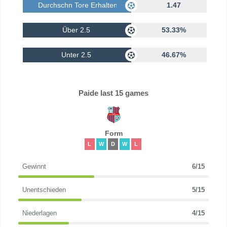
Durchschn Tore Erhalten
1.47
Über 2.5
53.33%
Unter 2.5
46.67%
Paide last 15 games
Form
L
W
D
W
L
Gewinnt
6/15
Unentschieden
5/15
Niederlagen
4/15