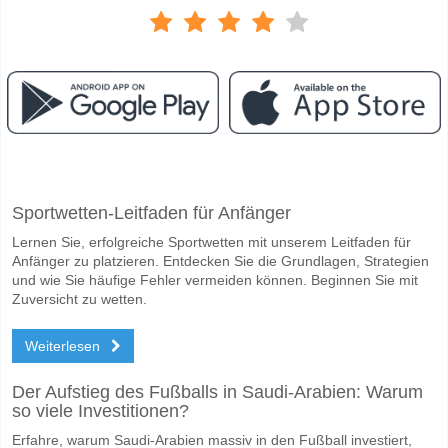
Facebook
Telegram
Instagram
Wann ist das Spiel zwischen Trans Narva v Paide?
Sportwetten-Leitfaden für Anfänger
Das Spiel zwischen Trans Narva v Paide 20 May 2026 17:00.
Lernen Sie, erfolgreiche Sportwetten mit unserem Leitfaden für
Wer ist das Lieblingsteam, zwischen dem zu gewinnen i
Anfänger zu platzieren. Entdecken Sie die Grundlagen, Strategien
Paide für den Gewinner den Spiel, mit einer Wahrscheinlichkeit von 7
und wie Sie häufige Fehler vermeiden können. Beginnen Sie mit
Zuversicht zu wetten.
Werden beide Teams im Spiel punkten Trans Narva v P
Weiterlesen
Ja für Beide Teams Erzielen, mit einem Prozentsatz von 59%.
Wofür ist die richtige Ergebnisprognose Trans Narva v 
Der Aufstieg des Fußballs in Saudi-Arabien: Warum
so viele Investitionen?
Auf der riskanten Seite, können Sie das Korrektes Ergebnis von versu
Erfahre, warum Saudi-Arabien massiv in den Fußball investiert,