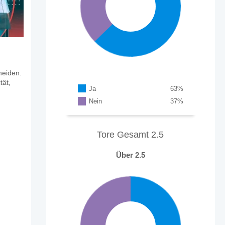
heiden.
tät,
Ja
63
%
Nein
37
%
Tore Gesamt 2.5
Über 2.5