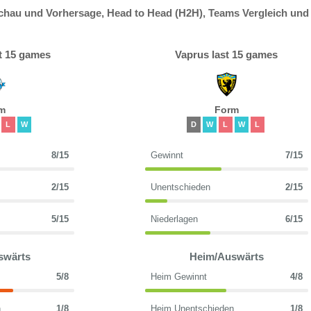
hau und Vorhersage, Head to Head (H2H), Teams Vergleich und
t 15 games
Vaprus last 15 games
m
Form
L
W
D
W
L
W
L
8/15
Gewinnt
7/15
2/15
Unentschieden
2/15
5/15
Niederlagen
6/15
swärts
Heim/Auswärts
5/8
Heim Gewinnt
4/8
n
1/8
Heim Unentschieden
1/8