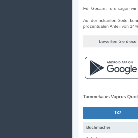
Für Gesamt Tore sagen wir 
Auf der riskanten Seite, kö
prozentualen Anteil von 14%
Bewerten Sie diese
Tammeka vs Vaprus Quo
1X2
Buchmacher