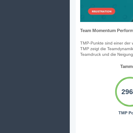
Team Momentum Perform
TMP-Punkte sind einer der w
TMP zeigt die Teamdynamik,
Teamdruck und die Neigung, 
Tamm
296
TMP Po