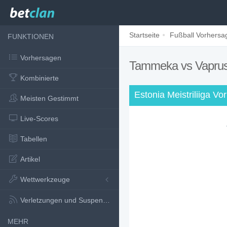
Startseite
Fußball Vorhersa
FUNKTIONEN
Vorhersagen
Tammeka vs Vapru
Kombinierte
Estonia Meistriliiga V
Meisten Gestimmt
Live-Scores
Tabellen
Artikel
Wettwerkzeuge
Verletzungen und Suspensionen
MEHR