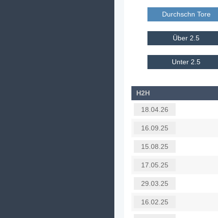
Durchschn Tore E
Über 2.5
Unter 2.5
H2H
18.04.26
16.09.25
15.08.25
17.05.25
29.03.25
16.02.25