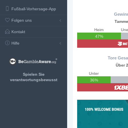
Fußball-Vorhersage-App
Gewin
Folgen uns
Tamme
Heim
Kontakt
47%
Hilfe
Tore Gesa
Über 2
Unter
Spielen Sie
verantwortungsbewusst
36%