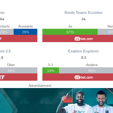
ner
Beide Teams Erzielen
ka
Ja
Unentschieden
Auswärts
Ja
Ne
24%
29%
67%
33
mt 2.5
Exaktes Ergebnis
.5
3-1
Über
3-1
Andere
64%
14%
86%
Advertisement