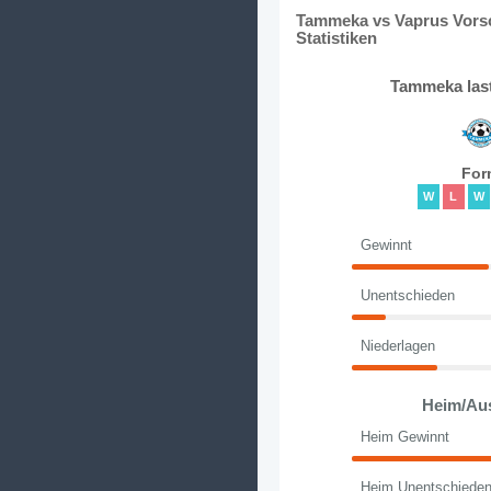
Tammeka vs Vaprus Vorsc
Statistiken
Tammeka las
For
W
L
W
Gewinnt
Unentschieden
Niederlagen
Heim/Au
Heim Gewinnt
Heim Unentschiede