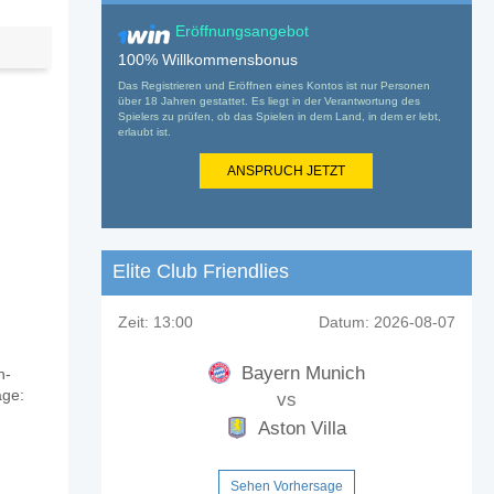
Eröffnungsangebot
100% Willkommensbonus
Das Registrieren und Eröffnen eines Kontos ist nur Personen
über 18 Jahren gestattet. Es liegt in der Verantwortung des
Spielers zu prüfen, ob das Spielen in dem Land, in dem er lebt,
erlaubt ist.
ANSPRUCH JETZT
Elite Club Friendlies
Zeit:
13:00
Datum:
2026-08-07
Bayern Munich
n-
age:
vs
Aston Villa
Sehen Vorhersage