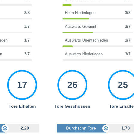
2/8
Heim Niederlagen
3/8
3/7
Auswärts Gewinnt
3/7
eden
1/7
Auswärts Unentschieden
1/7
en
3/7
Auswärts Niederlagen
3/7
17
26
25
Tore Erhalten
Tore Geschossen
Tore Erhalt
Geschossen
2.20
Durchschn Tore Geschossen
1.73