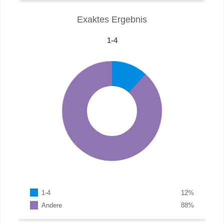
Exaktes Ergebnis
1-4
1-4
12
%
Andere
88
%