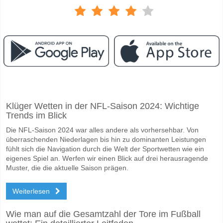
Facebook
Telegram
Instagram
Wann ist das Spiel zwischen Grotta v Afturelding?
Klüger Wetten in der NFL-Saison 2024: Wichtige
Das Spiel zwischen Grotta v Afturelding 18 May 2026 20:15.
Trends im Blick
Wer ist das Lieblingsteam, zwischen dem zu gewinnen is
Die NFL-Saison 2024 war alles andere als vorhersehbar. Von
Afturelding für den Gewinner den Spiel, mit einer Wahrscheinlichkeit 
überraschenden Niederlagen bis hin zu dominanten Leistungen
fühlt sich die Navigation durch die Welt der Sportwetten wie ein
Werden beide Teams im Spiel punkten Grotta v Aftureld
eigenes Spiel an. Werfen wir einen Blick auf drei herausragende
Muster, die die aktuelle Saison prägen.
Ja für Beide Teams Erzielen, mit einem Prozentsatz von 65%.
Weiterlesen
Wofür ist die richtige Ergebnisprognose Grotta v Afturel
Auf der riskanten Seite, können Sie das Korrektes Ergebnis von versu
Wie man auf die Gesamtzahl der Tore im Fußball