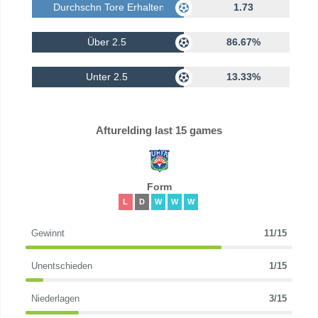
Durchschn Tore Erhalten
1.73
Über 2.5
86.67%
Unter 2.5
13.33%
Afturelding last 15 games
Form
L
D
W
W
W
Gewinnt
11/15
Unentschieden
1/15
Niederlagen
3/15