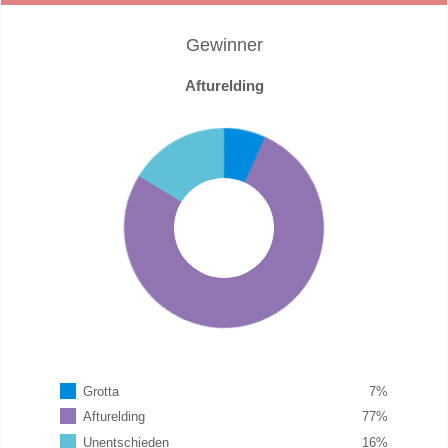
Gewinner
Afturelding
Grotta
7
%
Afturelding
77
%
Unentschieden
16
%