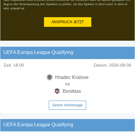
liegt in der Verantwortung des Spielers zu prüfen, ob das Spielen in dem Land, in dem er
lebt, erlaubt ist.
ANSPRUCH JETZT
UEFA Europa League Qualifying
Zeit:
18:00
Datum:
2026-08-06
Hradec Kralove
vs
Besiktas
Sehen Vorhersage
UEFA Europa League Qualifying