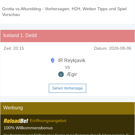
Grotta vs Afturelding - Vorhersagen, H2H, Wetten Tipps und Spiel
Vorschau
Iceland 1. Deild
Zeit:
20:15
Datum:
2026-08-06
IR Reykjavik
vs
Ægir
Sehen Vorhersage
Werbung
Eröffnungsangebot
100% Willkommensbonus
Das Registrieren und Eröffnen eines Kontos ist nur Personen über 18 Jahren gestattet. Es