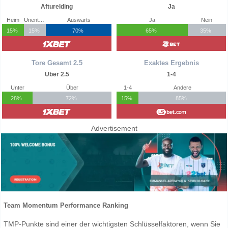
Afturelding
Ja
Heim
Unentschieden
Auswärts
Ja
Nein
15%
15%
70%
65%
35%
Tore Gesamt 2.5
Exaktes Ergebnis
Über 2.5
1-4
Unter
Über
1-4
Andere
28%
72%
15%
85%
Advertisement
Team Momentum Performance Ranking
TMP-Punkte sind einer der wichtigsten Schlüsselfaktoren, wenn Sie