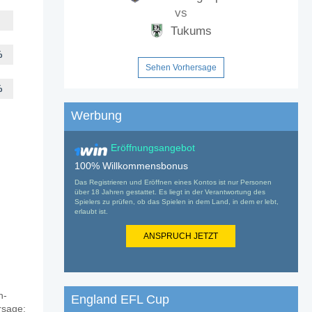
vs
Tukums
%
Sehen Vorhersage
%
Werbung
Eröffnungsangebot
100% Willkommensbonus
Das Registrieren und Eröffnen eines Kontos ist nur Personen
über 18 Jahren gestattet. Es liegt in der Verantwortung des
Spielers zu prüfen, ob das Spielen in dem Land, in dem er lebt,
erlaubt ist.
ANSPRUCH JETZT
n-
England EFL Cup
rsage: