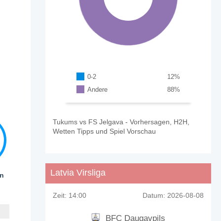
0-2
12
%
Andere
88
%
Tukums vs FS Jelgava - Vorhersagen, H2H,
Wetten Tipps und Spiel Vorschau
Latvia Virsliga
en
Zeit:
14:00
Datum:
2026-08-08
BFC Daugavpils