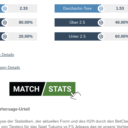
rhalten
2.33
Durchschn Tore Erhalten
1.53
80.00%
Über 2.5
40.00
20.00%
Unter 2.5
60.00
Details
gen Details
rhersage-Urteil
yse der Statistiken, der aktuellen Form und des H2H durch den BetCla
 von Tipsters für das Spiel Tukums vs FS Jelgava das ist unsere Vorhe