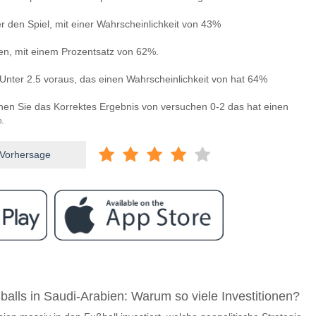
 den Spiel, mit einer Wahrscheinlichkeit von 43%
len, mit einem Prozentsatz von 62%.
Unter 2.5 voraus, das einen Wahrscheinlichkeit von hat 64%
nnen Sie das Korrektes Ergebnis von versuchen 0-2 das hat einen
.
 Vorhersage
ram
wischen Tukums v FS Jelgava?
balls in Saudi-Arabien: Warum so viele Investitionen?
 v FS Jelgava 01 May 2026 14:00.