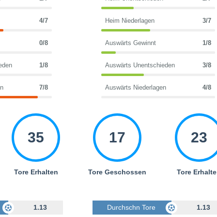
4/7
Heim Niederlagen
3/7
0/8
Auswärts Gewinnt
1/8
eden
1/8
Auswärts Unentschieden
3/8
en
7/8
Auswärts Niederlagen
4/8
35
17
23
Tore Erhalten
Tore Geschossen
Tore Erhalt
Geschossen
1.13
Durchschn Tore Geschossen
1.13