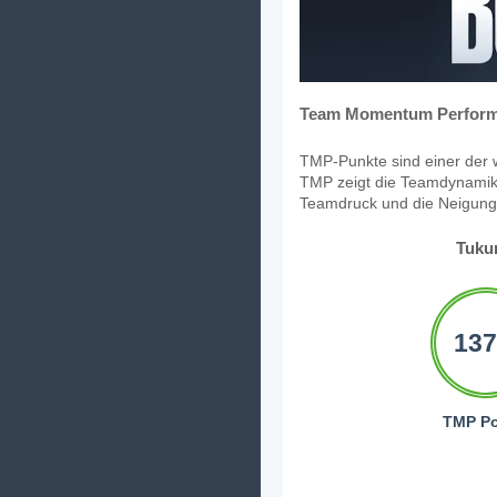
Team Momentum Perform
TMP-Punkte sind einer der w
TMP zeigt die Teamdynamik,
Teamdruck und die Neigung, 
Tuku
137
TMP Po