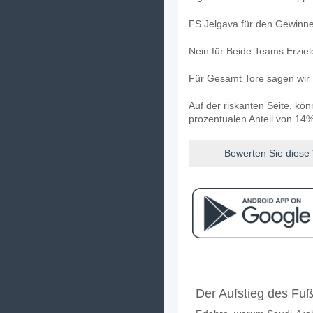
FS Jelgava für den Gewinner
Nein für Beide Teams Erzie
Für Gesamt Tore sagen wir 
Auf der riskanten Seite, kö
prozentualen Anteil von 14%
Bewerten Sie diese
Facebook
Telegram
Instag
Wann ist das Spiel z
Der Aufstieg des Fuß
Das Spiel zwischen Tukums