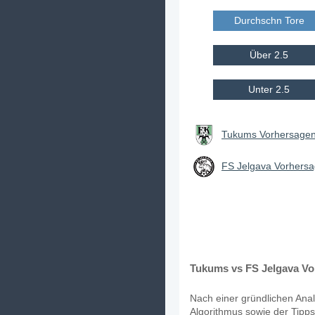
Durchschn Tore E
Über 2.5
Unter 2.5
Tukums Vorhersagen 
FS Jelgava Vorhersa
Tukums vs FS Jelgava Vo
Nach einer gründlichen Anal
Algorithmus sowie der Tipps