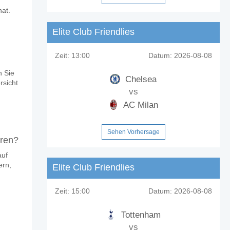
va?
hat.
Elite Club Friendlies
Zeit:
13:00
Datum:
2026-08-08
n Sie
Chelsea
rsicht
ntualen Anteil von 14%.
vs
AC Milan
Sehen Vorhersage
eren?
auf
ern,
Elite Club Friendlies
Zeit:
15:00
Datum:
2026-08-08
Tottenham
vs