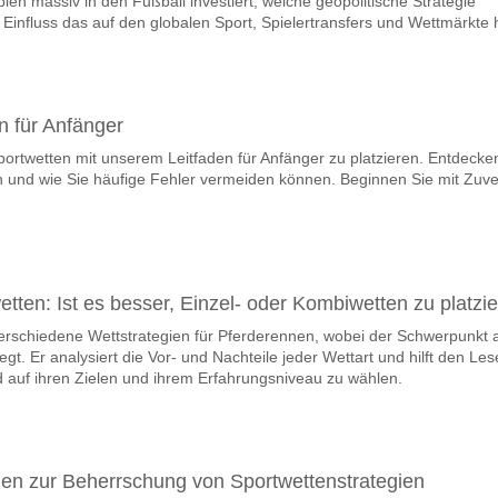
en massiv in den Fußball investiert, welche geopolitische Strategie
steam, zwischen dem zu gewinnen ist Tukums v FS Jelga
Einfluss das auf den globalen Sport, Spielertransfers und Wettmärkte 
 den Spiel, mit einer Wahrscheinlichkeit von 43%
m Spiel punkten Tukums v FS Jelgava?
len, mit einem Prozentsatz von 62%.
n für Anfänger
portwetten mit unserem Leitfaden für Anfänger zu platzieren. Entdecke
e Ergebnisprognose Tukums v FS Jelgava?
n und wie Sie häufige Fehler vermeiden können. Beginnen Sie mit Zuve
nnen Sie das Korrektes Ergebnis von versuchen 0-2 das hat einen proze
etten: Ist es besser, Einzel- oder Kombiwetten zu platzi
 verschiedene Wettstrategien für Pferderennen, wobei der Schwerpunkt 
gt. Er analysiert die Vor- und Nachteile jeder Wettart und hilft den Les
d auf ihren Zielen und ihrem Erfahrungsniveau zu wählen.
aden zur Beherrschung von Sportwettenstrategien