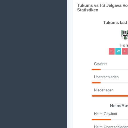
Tukums vs FS Jelgava Vo
Statistiken
Tukums last
For
L
W
L
Gewinnt
Unentschieden
Niederlagen
Heim/Au
Heim Gewinnt
Heim Unentschiede