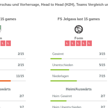
rschau und Vorhersage, Head to Head (H2H), Teams Vergleich u
 15 games
FS Jelgava last 15 games
m
Form
L
L
L
L
L
L
L
2/15
Gewinnt
3/15
2/15
Unentschieden
5/15
11/15
Niederlagen
7/15
swärts
Heim/Auswärts
2/7
Heim Gewinnt
2/7
n
1/7
Heim Unentschieden
2/7