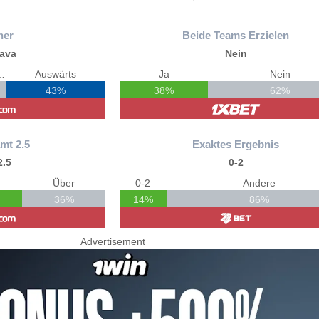
ner
Beide Teams Erzielen
gava
Nein
chieden
Auswärts
Ja
Nein
43%
38%
62%
mt 2.5
Exaktes Ergebnis
2.5
0-2
Über
0-2
Andere
36%
14%
86%
Advertisement