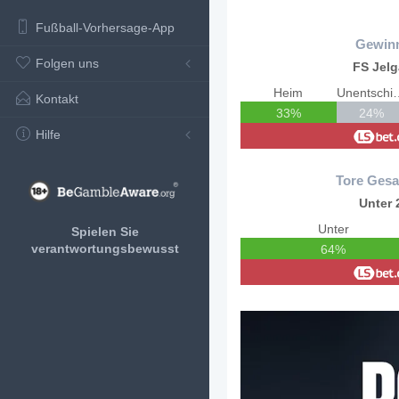
Fußball-Vorhersage-App
Gewin
Folgen uns
FS Jel
Heim
Unents
Kontakt
33%
24%
Hilfe
Tore Gesa
Unter 
Unter
Spielen Sie
verantwortungsbewusst
64%