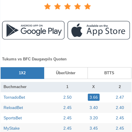
Tukums vs BFC Daugavpils Quoten
1X2
Über/Unter
BTTS
Buchmacher
1
X
2
TornadoBet
2.50
3.66
2.47
ReloadBet
2.45
3.40
2.40
SportsBet
2.45
3.20
2.45
MyStake
2.45
3.45
2.45