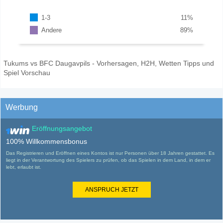
1-3
11
%
Andere
89
%
Tukums vs BFC Daugavpils - Vorhersagen, H2H, Wetten Tipps und
Spiel Vorschau
Werbung
Eröffnungsangebot
100% Willkommensbonus
Das Registrieren und Eröffnen eines Kontos ist nur Personen über 18 Jahren gestattet. Es
liegt in der Verantwortung des Spielers zu prüfen, ob das Spielen in dem Land, in dem er
lebt, erlaubt ist.
ANSPRUCH JETZT