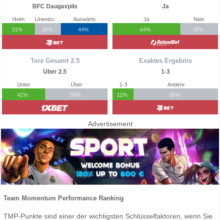
BFC Daugavpils
Ja
Heim
Unentschieden
Auswärts
Ja
Nein
31%
25%
44%
64%
36%
Tore Gesamt 2.5
Exaktes Ergebnis
Über 2.5
1-3
Unter
Über
1-3
Andere
41%
59%
12%
88%
Advertisement
Team Momentum Performance Ranking
TMP-Punkte sind einer der wichtigsten Schlüsselfaktoren, wenn Sie