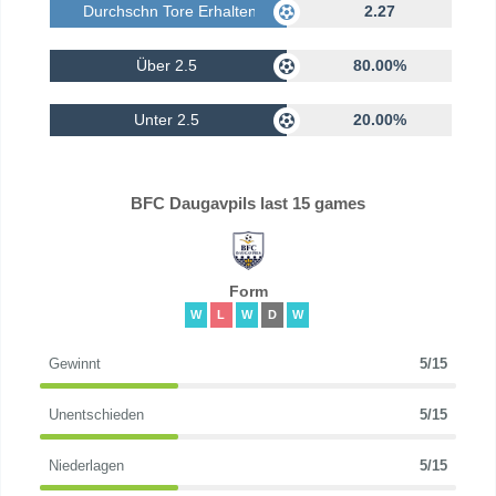
Durchschn Tore Erhalten
2.27
Über 2.5
80.00%
Unter 2.5
20.00%
BFC Daugavpils last 15 games
Form
W
L
W
D
W
Gewinnt
5/15
Unentschieden
5/15
Niederlagen
5/15