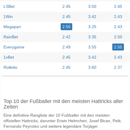
LSBet
2.45
3.50
2.45
1Win
2.45
3.42
2.43
Megapari
2.55
3.25
2.43
RainBet
2.42
3.35
2.50
Everygame
2.49
3.55
2.55
1xBet
2.45
3.42
2.43
Rolletto
2.45
3.60
2.37
Facebook
Telegram
Instagram
Wann ist das Spiel zwischen Tukums v BFC Daugavpils
Top 10 der Fußballer mit den meisten Hattricks aller
Das Spiel zwischen Tukums v BFC Daugavpils 12 June 2026 16:00.
Zeiten
Wer ist das Lieblingsteam, zwischen dem zu gewinnen 
Eine definitive Rangliste der 10 Fußballer mit den meisten
BFC Daugavpils für den Gewinner den Spiel, mit einer Wahrscheinlich
offiziellen Hattricks, darunter Erwin Helmchen, Josef Bican, Pelé,
Fernando Peyroteo und weitere legendäre Torjäger.