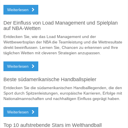
Werden beide Teams im Spiel punkten Tukums v BFC D
Weiterlesen
Ja für Beide Teams Erzielen, mit einem Prozentsatz von 64%.
Wofür ist die richtige Ergebnisprognose Tukums v BFC
Der Einfluss von Load Management und Spielplan
auf NBA-Wetten
Auf der riskanten Seite, können Sie das Korrektes Ergebnis von versu
Entdecken Sie, wie das Load Management und der
Wettbewerbsplan der NBA die Teamleistung und die Wettresultate
direkt beeinflussen. Lernen Sie, Chancen zu erkennen und Ihre
täglichen Wetten mit cleveren Strategien anzupassen.
Weiterlesen
Beste südamerikanische Handballspieler
Entdecken Sie die südamerikanischen Handballlegenden, die den
Sport durch Spitzenleistungen, europäische Karrieren, Erfolge mit
Nationalmannschaften und nachhaltigen Einfluss geprägt haben.
Weiterlesen
Top 10 aufstrebende Stars im Welthandball