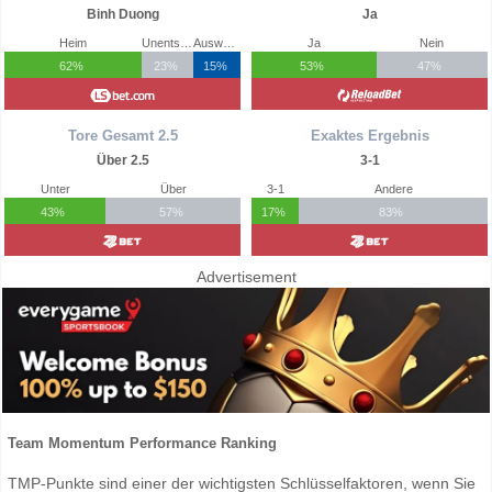
Binh Duong
Ja
Heim
Unentschieden
Auswärts
Ja
Nein
62%
23%
15%
53%
47%
Tore Gesamt 2.5
Exaktes Ergebnis
Über 2.5
3-1
Unter
Über
3-1
Andere
43%
57%
17%
83%
Advertisement
Team Momentum Performance Ranking
TMP-Punkte sind einer der wichtigsten Schlüsselfaktoren, wenn Sie