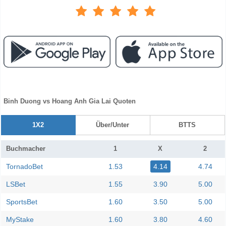
Binh Duong vs Hoang Anh Gia Lai Quoten
1X2
Über/Unter
BTTS
Buchmacher
1
X
2
TornadoBet
1.53
4.14
4.74
LSBet
1.55
3.90
5.00
SportsBet
1.60
3.50
5.00
MyStake
1.60
3.80
4.60