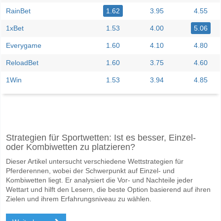
RainBet
1.62
3.95
4.55
1xBet
1.53
4.00
5.06
Everygame
1.60
4.10
4.80
ReloadBet
1.60
3.75
4.60
1Win
1.53
3.94
4.85
Facebook
Telegram
Instagram
Wann ist das Spiel zwischen Binh Duong v Hoang Anh G
Strategien für Sportwetten: Ist es besser, Einzel-
Das Spiel zwischen Binh Duong v Hoang Anh Gia Lai 07 June 2026 12
oder Kombiwetten zu platzieren?
Wer ist das Lieblingsteam, zwischen dem zu gewinnen 
Dieser Artikel untersucht verschiedene Wettstrategien für
Binh Duong für den Gewinner den Spiel, mit einer Wahrscheinlichkeit
Pferderennen, wobei der Schwerpunkt auf Einzel- und
Kombiwetten liegt. Er analysiert die Vor- und Nachteile jeder
Werden beide Teams im Spiel punkten Binh Duong v H
Wettart und hilft den Lesern, die beste Option basierend auf ihren
Zielen und ihrem Erfahrungsniveau zu wählen.
Ja für Beide Teams Erzielen, mit einem Prozentsatz von 53%.