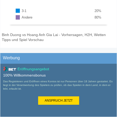
3-1
20
%
Andere
80
%
Binh Duong vs Hoang Anh Gia Lai - Vorhersagen, H2H, Wetten
Tipps und Spiel Vorschau
Werbung
Eröffnungsangebot
100% Willkommensbonus
Das Registrieren und Eröffnen eines Kontos ist nur Personen über 18 Jahren gestattet. Es
liegt in der Verantwortung des Spielers zu prüfen, ob das Spielen in dem Land, in dem er
lebt, erlaubt ist.
ANSPRUCH JETZT