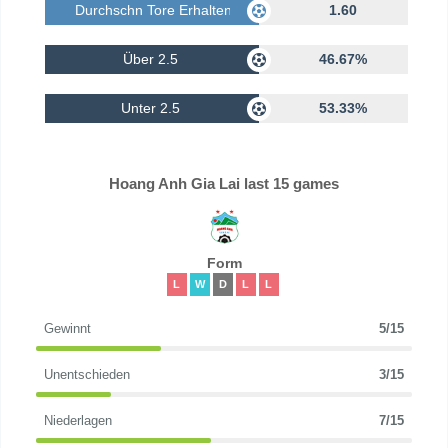
Durchschn Tore Erhalten
1.60
Über 2.5
46.67%
Unter 2.5
53.33%
Hoang Anh Gia Lai last 15 games
Form
L
W
D
L
L
Gewinnt
5/15
Unentschieden
3/15
Niederlagen
7/15