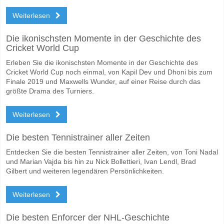
Werden beide Teams im Spiel punkten Guarani Campin
Weiterlesen
Nein für Beide Teams Erzielen, mit einem Prozentsatz von 65%.
Wofür ist die richtige Ergebnisprognose Guarani Campi
Die ikonischsten Momente in der Geschichte des
Cricket World Cup
Auf der riskanten Seite, können Sie das Korrektes Ergebnis von versu
Erleben Sie die ikonischsten Momente in der Geschichte des
Cricket World Cup noch einmal, von Kapil Dev und Dhoni bis zum
Finale 2019 und Maxwells Wunder, auf einer Reise durch das
größte Drama des Turniers.
Weiterlesen
Die besten Tennistrainer aller Zeiten
Entdecken Sie die besten Tennistrainer aller Zeiten, von Toni Nadal
und Marian Vajda bis hin zu Nick Bollettieri, Ivan Lendl, Brad
Gilbert und weiteren legendären Persönlichkeiten.
Weiterlesen
Die besten Enforcer der NHL-Geschichte