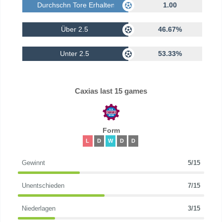
Durchschn Tore Erhalten
1.00
Über 2.5
46.67%
Unter 2.5
53.33%
Caxias last 15 games
Form
L
D
W
D
D
Gewinnt
5/15
Unentschieden
7/15
Niederlagen
3/15