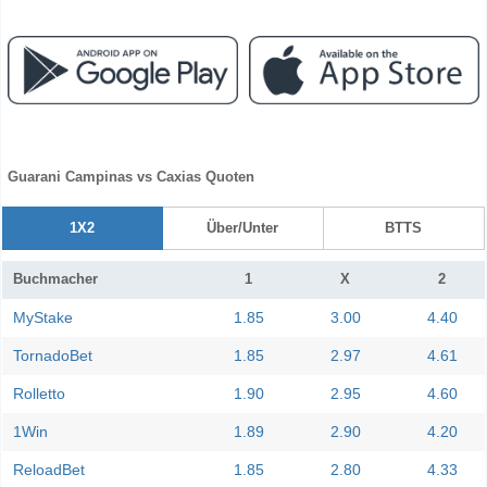
Guarani Campinas vs Caxias Quoten
1X2
Über/Unter
BTTS
Buchmacher
1
X
2
MyStake
1.85
3.00
4.40
TornadoBet
1.85
2.97
4.61
Rolletto
1.90
2.95
4.60
1Win
1.89
2.90
4.20
ReloadBet
1.85
2.80
4.33