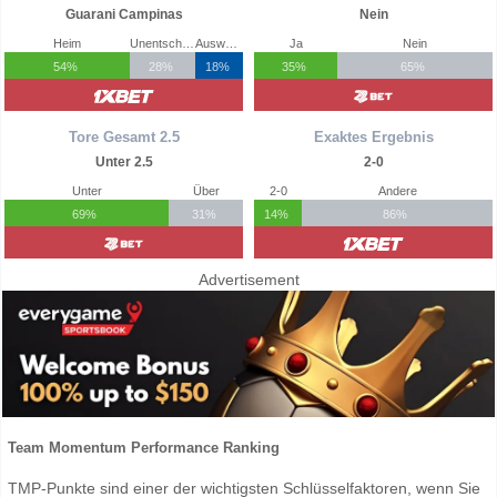
Guarani Campinas
Nein
Heim
Unentschieden
Auswärts
Ja
Nein
54%
28%
18%
35%
65%
Tore Gesamt 2.5
Exaktes Ergebnis
Unter 2.5
2-0
Unter
Über
2-0
Andere
69%
31%
14%
86%
Advertisement
Team Momentum Performance Ranking
TMP-Punkte sind einer der wichtigsten Schlüsselfaktoren, wenn Sie