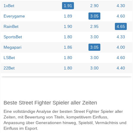
1xBet
1.91
2.90
4.30
Everygame
1.89
3.05
4.60
RainBet
1.90
2.95
4.65
SportsBet
1.80
3.00
4.33
Megapari
1.86
3.05
4.00
LSBet
1.80
3.00
4.60
22Bet
1.80
3.00
4.40
Facebook
Telegram
Instagram
Wann ist das Spiel zwischen Guarani Campinas v Caxi
Beste Street Fighter Spieler aller Zeiten
Das Spiel zwischen Guarani Campinas v Caxias 13 June 2026 15:00.
Eine vollständige Analyse der besten Street Fighter Spieler aller
Wer ist das Lieblingsteam, zwischen dem zu gewinnen 
Zeiten, mit Bewertung von Titeln, kompetitivem Einfluss,
Guarani Campinas für den Gewinner den Spiel, mit einer Wahrscheinli
Anpassung über Generationen hinweg, Spielstil, Vermächtnis und
Einfluss im Esport.