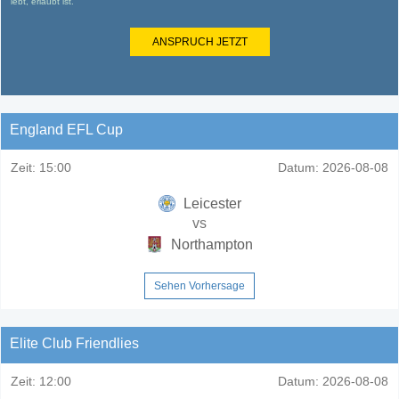
lebt, erlaubt ist.
ANSPRUCH JETZT
England EFL Cup
Zeit:
15:00
Datum:
2026-08-08
Leicester
vs
Northampton
Sehen Vorhersage
Elite Club Friendlies
Zeit:
12:00
Datum:
2026-08-08