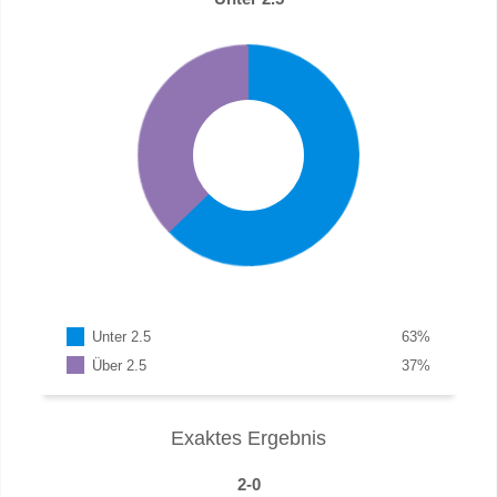
Unter 2.5
63
%
Über 2.5
37
%
Exaktes Ergebnis
2-0