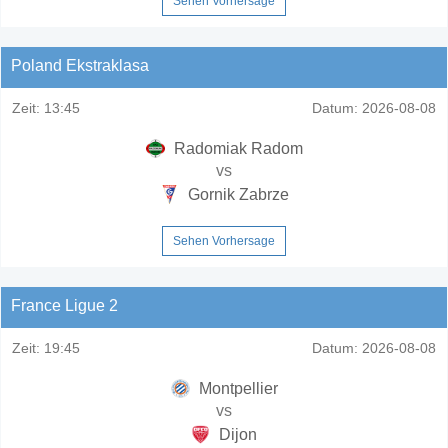
Sehen Vorhersage
Poland Ekstraklasa
Zeit:
13:45
Datum:
2026-08-08
Radomiak Radom
vs
Gornik Zabrze
Sehen Vorhersage
France Ligue 2
Zeit:
19:45
Datum:
2026-08-08
Montpellier
vs
Dijon