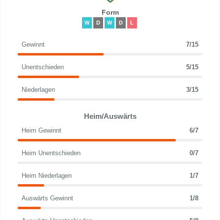
Form
W
D
W
D
L
Gewinnt
7/15
Unentschieden
5/15
Niederlagen
3/15
Heim/Auswärts
Heim Gewinnt
6/7
Heim Unentschieden
0/7
Heim Niederlagen
1/7
Auswärts Gewinnt
1/8