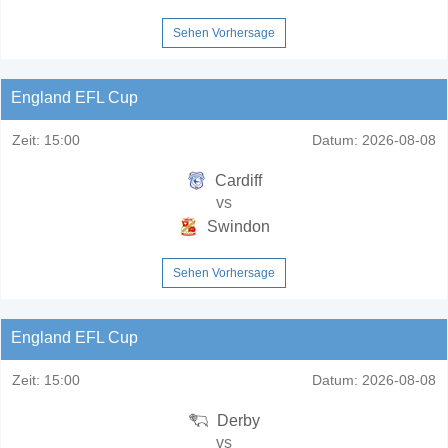
Sehen Vorhersage
England EFL Cup
Zeit:
15:00
Datum:
2026-08-08
Cardiff
vs
Swindon
Sehen Vorhersage
England EFL Cup
Zeit:
15:00
Datum:
2026-08-08
Derby
vs