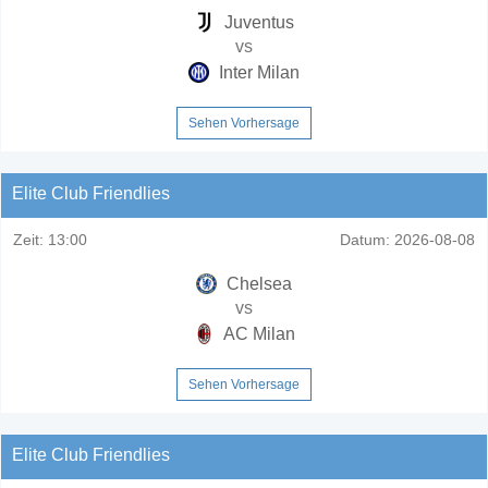
Juventus
vs
Inter Milan
Sehen Vorhersage
Elite Club Friendlies
Zeit:
13:00
Datum:
2026-08-08
Chelsea
vs
AC Milan
Sehen Vorhersage
Elite Club Friendlies