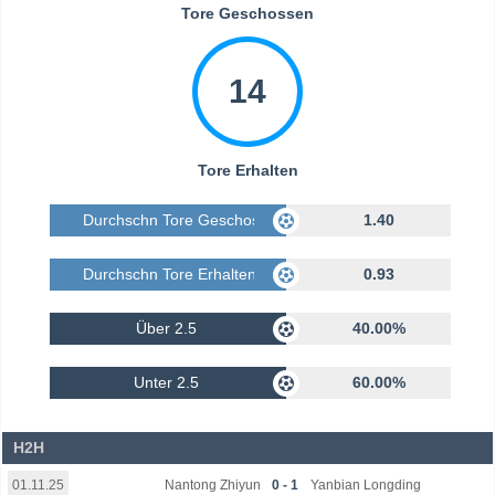
Tore Geschossen
14
Tore Erhalten
Durchschn Tore Geschossen
1.40
Durchschn Tore Erhalten
0.93
Über 2.5
40.00%
Unter 2.5
60.00%
H2H
Nantong Zhiyun
0 - 1
Yanbian Longding
01.11.25