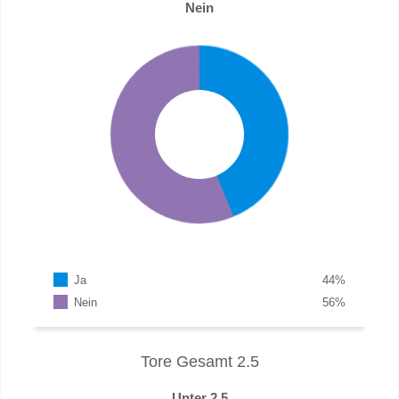
Nein
Ja
44
%
Nein
56
%
Tore Gesamt 2.5
Unter 2.5