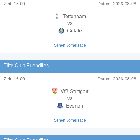
Zeit:
15:00
Datum:
2026-08-08
Tottenham
vs
Getafe
Sehen Vorhersage
Elite Club Friendlies
Zeit:
16:00
Datum:
2026-08-08
VfB Stuttgart
vs
Everton
Sehen Vorhersage