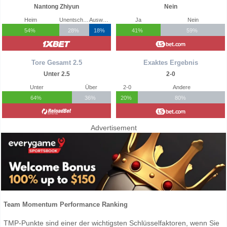
Nantong Zhiyun
Nein
Heim
Unentschieden
Auswärts
Ja
Nein
54%
28%
18%
41%
59%
Tore Gesamt 2.5
Exaktes Ergebnis
Unter 2.5
2-0
Unter
Über
2-0
Andere
64%
36%
20%
80%
Advertisement
Team Momentum Performance Ranking
TMP-Punkte sind einer der wichtigsten Schlüsselfaktoren, wenn Sie