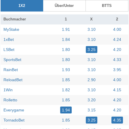
1X2
Über/Unter
BTTS
Buchmacher
1
X
2
MyStake
1.91
3.10
4.00
1xBet
1.84
3.10
4.24
LSBet
1.80
3.25
4.20
SportsBet
1.80
3.10
4.33
RainBet
1.93
3.10
3.95
ReloadBet
1.85
2.90
4.00
1Win
1.82
3.10
4.15
Rolletto
1.85
3.20
4.20
Everygame
1.94
3.15
4.20
TornadoBet
1.85
3.25
4.35