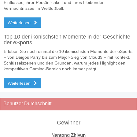
Einflusses, ihrer Persönlichkeit und ihres bleibenden
Vermächtnisses im Weltfußball.
Weiterlesen
Top 10 der ikonischsten Momente in der Geschichte
der eSports
Erleben Sie noch einmal die 10 ikonischsten Momente der eSports
– von Daigos Parry bis zum Major-Sieg von Cloud9 – mit Kontext,
Schlüsselszenen und den Gründen, warum jedes Highlight den
kompetitiven Gaming-Bereich noch immer prägt.
Weiterlesen
Benutzer Durchschnitt
Gewinner
Nantong Zhiyun