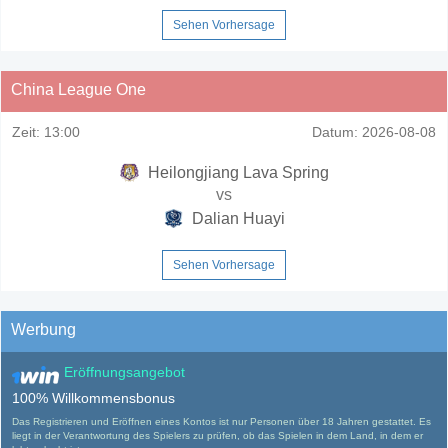
Sehen Vorhersage
China League One
Zeit:
13:00
Datum:
2026-08-08
Heilongjiang Lava Spring
vs
Dalian Huayi
Sehen Vorhersage
Werbung
Eröffnungsangebot
100% Willkommensbonus
Das Registrieren und Eröffnen eines Kontos ist nur Personen über 18 Jahren gestattet. Es
liegt in der Verantwortung des Spielers zu prüfen, ob das Spielen in dem Land, in dem er