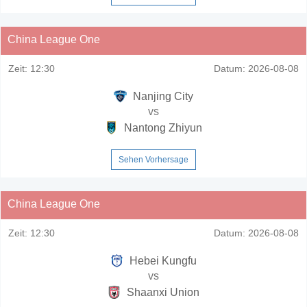
China League One
Zeit:
12:30
Datum:
2026-08-08
Nanjing City
vs
Nantong Zhiyun
Sehen Vorhersage
China League One
Zeit:
12:30
Datum:
2026-08-08
Hebei Kungfu
vs
Shaanxi Union