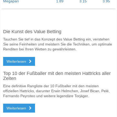
Megapari
1.89
3.15
3.95
Facebook
Telegram
Instagram
Wann ist das Spiel zwischen Nantong Zhiyun v Yanbia
Die Kunst des Value Betting
Das Spiel zwischen Nantong Zhiyun v Yanbian Longding 14 June 2026
Tauchen Sie tief in das Konzept des Value Betting ein, verstehen
Wer ist das Lieblingsteam, zwischen dem zu gewinnen 
Sie seine Feinheiten und meistern Sie die Techniken, um optimale
Nantong Zhiyun für den Gewinner den Spiel, mit einer Wahrscheinlich
Renditen bei Ihren Wetten zu gewährleisten.
Werden beide Teams im Spiel punkten Nantong Zhiyun
Weiterlesen
Nein für Beide Teams Erzielen, mit einem Prozentsatz von 59%.
Top 10 der Fußballer mit den meisten Hattricks aller
Wofür ist die richtige Ergebnisprognose Nantong Zhiyu
Zeiten
Auf der riskanten Seite, können Sie das Korrektes Ergebnis von versu
Eine definitive Rangliste der 10 Fußballer mit den meisten
offiziellen Hattricks, darunter Erwin Helmchen, Josef Bican, Pelé,
Fernando Peyroteo und weitere legendäre Torjäger.
Weiterlesen