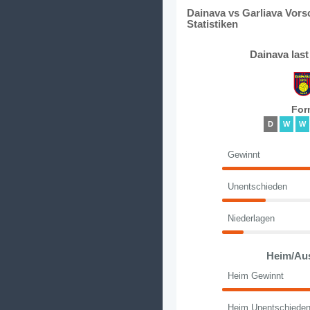
Dainava vs Garliava Vors
Statistiken
Dainava las
For
D
W
W
Gewinnt
Unentschieden
Niederlagen
Heim/Au
Heim Gewinnt
Heim Unentschiede