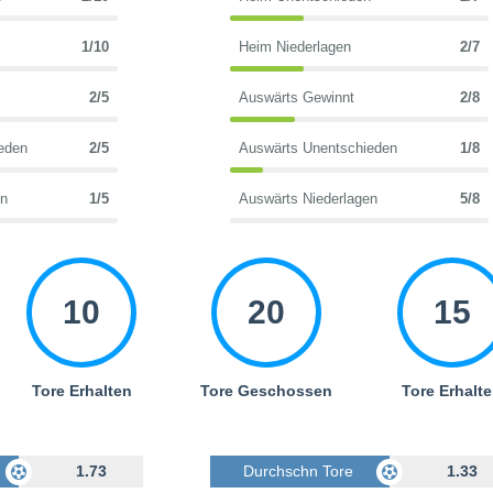
1/10
Heim Niederlagen
2/7
2/5
Auswärts Gewinnt
2/8
eden
2/5
Auswärts Unentschieden
1/8
en
1/5
Auswärts Niederlagen
5/8
10
20
15
Tore Erhalten
Tore Geschossen
Tore Erhalt
Geschossen
1.73
Durchschn Tore Geschossen
1.33