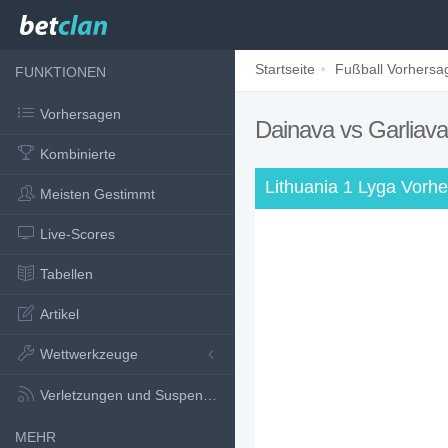
Startseite
Fußball Vorhersa
FUNKTIONEN
Vorhersagen
Dainava vs Garliav
Kombinierte
Lithuania 1 Lyga Vorh
Meisten Gestimmt
Live-Scores
Tabellen
Artikel
Wettwerkzeuge
Verletzungen und Suspensionen
MEHR