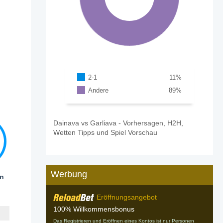
2-1
11
%
Andere
89
%
Dainava vs Garliava - Vorhersagen, H2H,
Wetten Tipps und Spiel Vorschau
Werbung
en
Eröffnungsangebot
100% Willkommensbonus
Das Registrieren und Eröffnen eines Kontos ist nur Personen