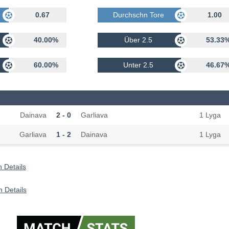
rhalten
0.67
Durchschn Tore Erhalten
1.00
40.00%
Über 2.5
53.33
60.00%
Unter 2.5
46.67
Dainava
2 - 0
Garliava
1 Lyga
Garliava
1 - 2
Dainava
1 Lyga
 Details
 Details