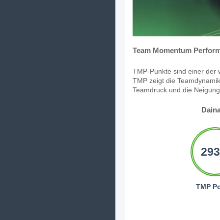
Team Momentum Perform
TMP-Punkte sind einer der w
TMP zeigt die Teamdynamik,
Teamdruck und die Neigung, 
Dain
293
TMP Po