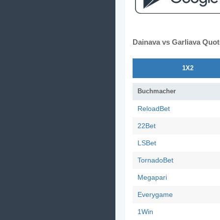
Dainava vs Garliava Quo
1X2
Buchmacher
ReloadBet
22Bet
LSBet
TornadoBet
Megapari
Everygame
1Win