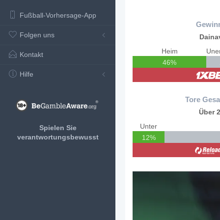
Fußball-Vorhersage-App
Gewin
Folgen uns
Daina
Heim
Kontakt
46%
Hilfe
Tore Gesa
Über 2
Unter
Spielen Sie
verantwortungsbewusst
12%