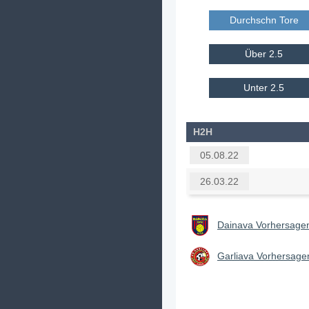
Durchschn Tore E
Über 2.5
Unter 2.5
H2H
05.08.22
26.03.22
Dainava Vorhersagen
Garliava Vorhersagen