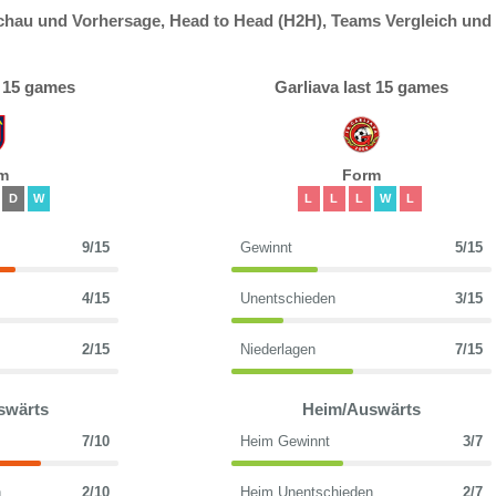
chau und Vorhersage, Head to Head (H2H), Teams Vergleich und
t 15 games
Garliava last 15 games
m
Form
D
W
L
L
L
W
L
9/15
Gewinnt
5/15
4/15
Unentschieden
3/15
2/15
Niederlagen
7/15
swärts
Heim/Auswärts
7/10
Heim Gewinnt
3/7
n
2/10
Heim Unentschieden
2/7