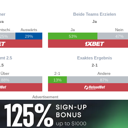
ner
Beide Teams Erzielen
va
Ja
Unentschieden
Auswärts
Ja
Nein
25%
29%
53%
47%
mt 2.5
Exaktes Ergebnis
.5
2-1
Über
2-1
Andere
88%
13%
87%
Advertisement