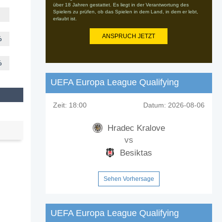
über 18 Jahren gestattet. Es liegt in der Verantwortung des
Spielers zu prüfen, ob das Spielen in dem Land, in dem er lebt,
erlaubt ist.
ANSPRUCH JETZT
%
%
UEFA Europa League Qualifying
Zeit:
18:00
Datum:
2026-08-06
Hradec Kralove
vs
Besiktas
Sehen Vorhersage
UEFA Europa League Qualifying