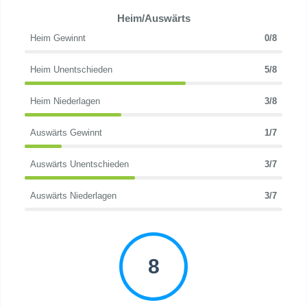
Heim/Auswärts
Heim Gewinnt
0/8
Heim Unentschieden
5/8
Heim Niederlagen
3/8
Auswärts Gewinnt
1/7
Auswärts Unentschieden
3/7
Auswärts Niederlagen
3/7
8