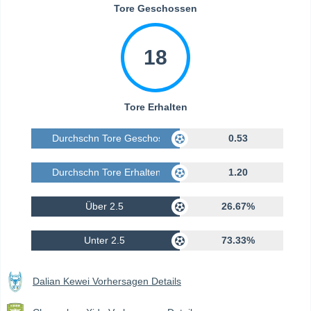
Tore Geschossen
18
Tore Erhalten
Durchschn Tore Geschossen
0.53
Durchschn Tore Erhalten
1.20
Über 2.5
26.67%
Unter 2.5
73.33%
Dalian Kewei Vorhersagen Details