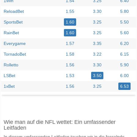
1Win
1.54
3.25
6.40
ReloadBet
1.55
3.30
5.80
SportsBet
1.60
3.25
5.50
RainBet
1.60
3.25
5.60
Everygame
1.57
3.35
6.20
TornadoBet
1.58
3.22
6.15
Rolletto
1.56
3.30
5.90
LSBet
1.53
3.50
6.00
1xBet
1.56
3.25
6.53
Facebook
Telegram
Instagram
Wann ist das Spiel zwischen Dalian Kewei v Changchu
Wie man auf die NFL wettet: Ein umfassender
Das Spiel zwischen Dalian Kewei v Changchun Xidu 13 June 2026 09:
Leitfaden
Wer ist das Lieblingsteam, zwischen dem zu gewinnen 
In diesem umfassenden Leitfaden tauchen wir in die fesselnde