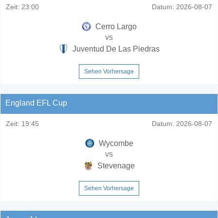
Zeit:
23:00
Datum:
2026-08-07
Cerro Largo
vs
Juventud De Las Piedras
Sehen Vorhersage
England EFL Cup
Zeit:
19:45
Datum:
2026-08-07
Wycombe
vs
Stevenage
Sehen Vorhersage