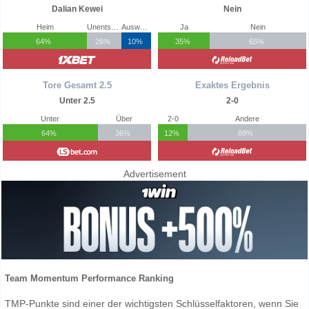
Dalian Kewei
Nein
Heim
Unentschieden
Auswärts
Ja
Nein
64%
26%
10%
35%
65%
Tore Gesamt 2.5
Exaktes Ergebnis
Unter 2.5
2-0
Unter
Über
2-0
Andere
64%
36%
12%
88%
Advertisement
Team Momentum Performance Ranking
TMP-Punkte sind einer der wichtigsten Schlüsselfaktoren, wenn Sie