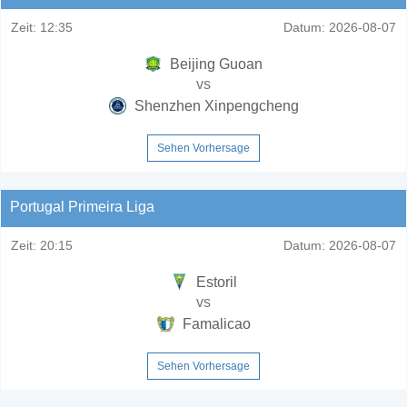
Zeit:
12:35
Datum:
2026-08-07
Beijing Guoan
vs
Shenzhen Xinpengcheng
Sehen Vorhersage
Portugal Primeira Liga
Zeit:
20:15
Datum:
2026-08-07
Estoril
vs
Famalicao
Sehen Vorhersage