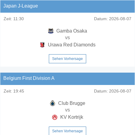
Japan J-League
Zeit:
11:30
Datum:
2026-08-07
Gamba Osaka
vs
Urawa Red Diamonds
Sehen Vorhersage
Belgium First Division A
Zeit:
19:45
Datum:
2026-08-07
Club Brugge
vs
KV Kortrijk
Sehen Vorhersage