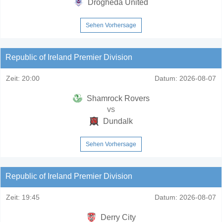
Drogheda United
Sehen Vorhersage
Republic of Ireland Premier Division
Zeit:
20:00
Datum:
2026-08-07
Shamrock Rovers
vs
Dundalk
Sehen Vorhersage
Republic of Ireland Premier Division
Zeit:
19:45
Datum:
2026-08-07
Derry City