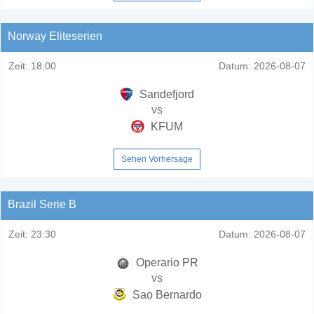
Norway Eliteserien
Zeit:
18:00
Datum:
2026-08-07
Sandefjord
vs
KFUM
Sehen Vorhersage
Brazil Serie B
Zeit:
23:30
Datum:
2026-08-07
Operario PR
vs
Sao Bernardo