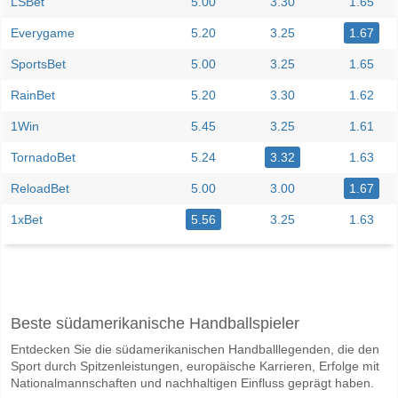
LSBet
5.00
3.30
1.65
Everygame
5.20
3.25
1.67
SportsBet
5.00
3.25
1.65
RainBet
5.20
3.30
1.62
1Win
5.45
3.25
1.61
TornadoBet
5.24
3.32
1.63
ReloadBet
5.00
3.00
1.67
1xBet
5.56
3.25
1.63
Facebook
Telegram
Instagram
Wann ist das Spiel zwischen Yichun Grand Tiger v Xiam
Beste südamerikanische Handballspieler
Das Spiel zwischen Yichun Grand Tiger v Xiamen Feilu 13 June 2026 
Entdecken Sie die südamerikanischen Handballlegenden, die den
Wer ist das Lieblingsteam, zwischen dem zu gewinnen i
Sport durch Spitzenleistungen, europäische Karrieren, Erfolge mit
Xiamen Feilu für den Gewinner den Spiel, mit einer Wahrscheinlichkei
Nationalmannschaften und nachhaltigen Einfluss geprägt haben.