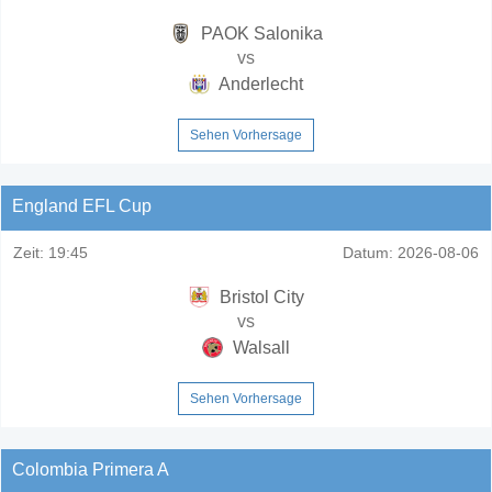
PAOK Salonika
vs
Anderlecht
Sehen Vorhersage
England EFL Cup
Zeit:
19:45
Datum:
2026-08-06
Bristol City
vs
Walsall
Sehen Vorhersage
Colombia Primera A