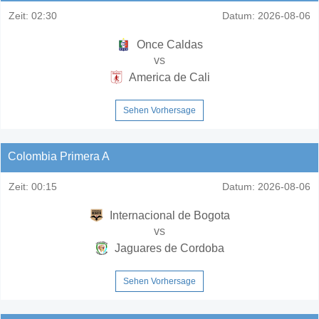
Zeit:
02:30
Datum:
2026-08-06
Once Caldas
vs
America de Cali
Sehen Vorhersage
Colombia Primera A
Zeit:
00:15
Datum:
2026-08-06
Internacional de Bogota
vs
Jaguares de Cordoba
Sehen Vorhersage