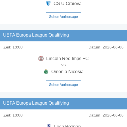
CS U Craiova
Sehen Vorhersage
UEFA Europa League Qualifying
Zeit:
18:00
Datum:
2026-08-06
Lincoln Red Imps FC
vs
Omonia Nicosia
Sehen Vorhersage
UEFA Europa League Qualifying
Zeit:
18:00
Datum:
2026-08-06
Lech Poznan