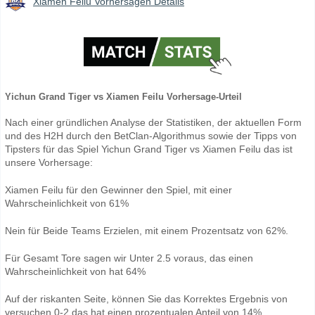
Xiamen Feilu Vorhersagen Details
Yichun Grand Tiger vs Xiamen Feilu Vorhersage-Urteil
Nach einer gründlichen Analyse der Statistiken, der aktuellen Form
und des H2H durch den BetClan-Algorithmus sowie der Tipps von
Tipsters für das Spiel Yichun Grand Tiger vs Xiamen Feilu das ist
unsere Vorhersage:
Xiamen Feilu für den Gewinner den Spiel, mit einer
Wahrscheinlichkeit von 61%
Nein für Beide Teams Erzielen, mit einem Prozentsatz von 62%.
Für Gesamt Tore sagen wir Unter 2.5 voraus, das einen
Wahrscheinlichkeit von hat 64%
Auf der riskanten Seite, können Sie das Korrektes Ergebnis von
versuchen 0-2 das hat einen prozentualen Anteil von 14%.