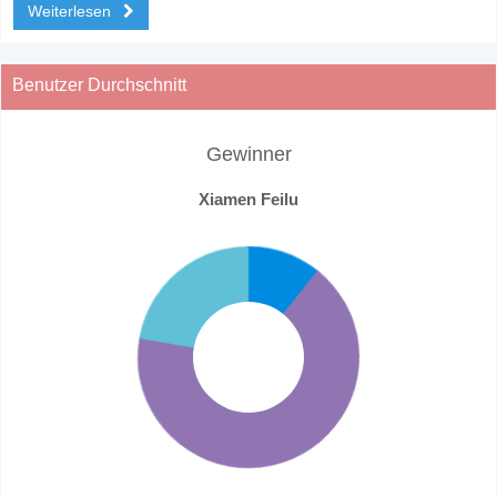
Weiterlesen
Benutzer Durchschnitt
Gewinner
Xiamen Feilu