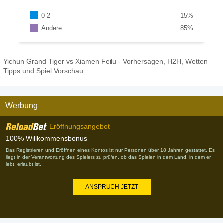
0-2
15
%
Andere
85
%
Yichun Grand Tiger vs Xiamen Feilu - Vorhersagen, H2H, Wetten
Tipps und Spiel Vorschau
Werbung
Eröffnungsangebot
100% Willkommensbonus
Das Registrieren und Eröffnen eines Kontos ist nur Personen über 18 Jahren gestattet. Es
liegt in der Verantwortung des Spielers zu prüfen, ob das Spielen in dem Land, in dem er
lebt, erlaubt ist.
ANSPRUCH JETZT