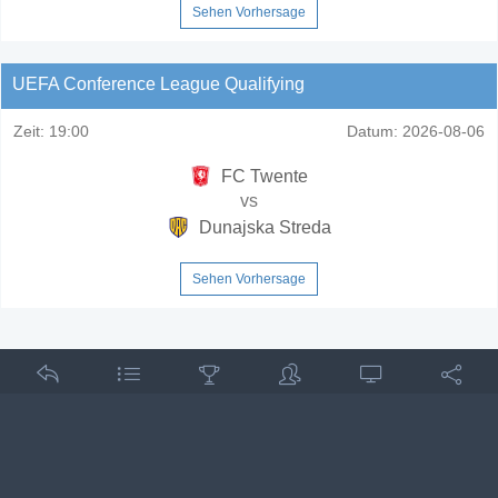
Sehen Vorhersage
UEFA Conference League Qualifying
Zeit:
19:00
Datum:
2026-08-06
FC Twente
vs
Dunajska Streda
Sehen Vorhersage