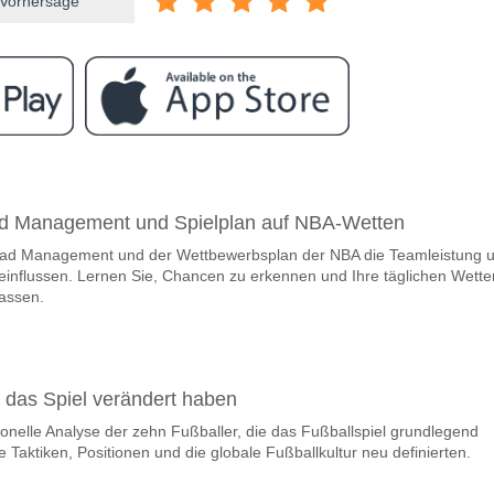
 Vorhersage
ram
ischen Corvinul Hunedoara v FC Voluntari?
ad Management und Spielplan auf NBA-Wetten
l Hunedoara v FC Voluntari 06 May 2026 16:30.
oad Management und der Wettbewerbsplan der NBA die Teamleistung 
team, zwischen dem zu gewinnen ist Corvinul Hunedoara
eeinflussen. Lernen Sie, Chancen zu erkennen und Ihre täglichen Wette
Gewinner den Spiel, mit einer Wahrscheinlichkeit von 49%
assen.
m Spiel punkten Corvinul Hunedoara v FC Voluntari?
len, mit einem Prozentsatz von 61%.
e das Spiel verändert haben
e Ergebnisprognose Corvinul Hunedoara v FC Voluntari?
onelle Analyse der zehn Fußballer, die das Fußballspiel grundlegend
nnen Sie das Korrektes Ergebnis von versuchen 2-0 das hat einen proze
 Taktiken, Positionen und die globale Fußballkultur neu definierten.