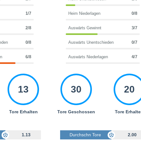
1/7
Heim Niederlagen
0/8
2/8
Auswärts Gewinnt
3/7
eden
0/8
Auswärts Unentschieden
0/7
en
6/8
Auswärts Niederlagen
4/7
13
30
20
Tore Erhalten
Tore Geschossen
Tore Erhalt
Geschossen
1.13
Durchschn Tore Geschossen
2.00