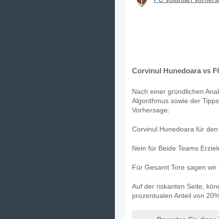
Corvinul Hunedoara vs FC
Nach einer gründlichen Anal
Algorithmus sowie der Tipps
Vorhersage:
Corvinul Hunedoara für den 
Nein für Beide Teams Erzie
Für Gesamt Tore sagen wir 
Auf der riskanten Seite, kö
prozentualen Anteil von 20%