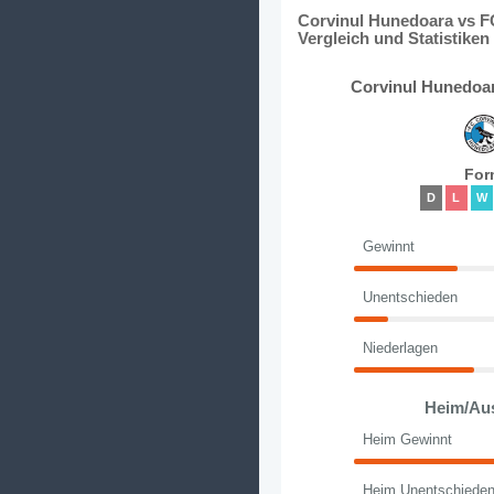
Corvinul Hunedoara vs F
Vergleich und Statistiken
Corvinul Hunedoar
For
D
L
W
Gewinnt
Unentschieden
Niederlagen
Heim/Au
Heim Gewinnt
Heim Unentschiede