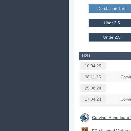
Durchschn Tore E
Über 2.5
Unter 2.5
H2H
10.04.26
Corvi
08.11.25
25.08.24
Corvi
17.04.24
Corvinul Hunedoara 
FC Voluntari Vorhers