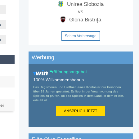
Unirea Slobozia
vs
Gloria Bistriţa
%
Sehen Vorhersage
%
Werbung
Eröffnungsangebot
100% Willkommensbonus
Das Registrieren und Eröffnen eines Kontos ist nur Personen
über 18 Jahren gestattet. Es liegt in der Verantwortung des
Spielers zu prüfen, ob das Spielen in dem Land, in dem er lebt,
erlaubt ist.
ei
ANSPRUCH JETZT