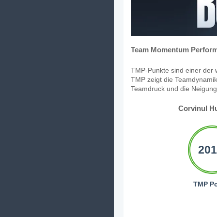
Team Momentum Perform
TMP-Punkte sind einer der w
TMP zeigt die Teamdynamik,
Teamdruck und die Neigung, 
Corvinul H
201
TMP Po