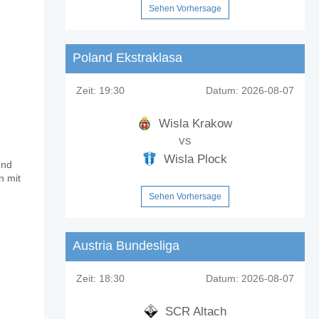
Sehen Vorhersage
Poland Ekstraklasa
Zeit:
19:30
Datum:
2026-08-07
Wisla Krakow
vs
Wisla Plock
und
 v FC Voluntari?
n mit
Sehen Vorhersage
Austria Bundesliga
Zeit:
18:30
Datum:
2026-08-07
ntualen Anteil von 20%.
SCR Altach