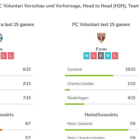
C Voluntari Vorschau und Vorhersage, Head to Head (H2H), Tea
a last 15 games
FC Voluntari last 15 games
m
Form
L
L
W
L
D
W
L
6/15
Gewinnt
10/15
2/15
Unentschieden
1/15
7/15
Niederlagen
4/15
swärts
Heim/Auswärts
4/7
Heim Gewinnt
7/8
n
2/7
Heim Unentschieden
1/8