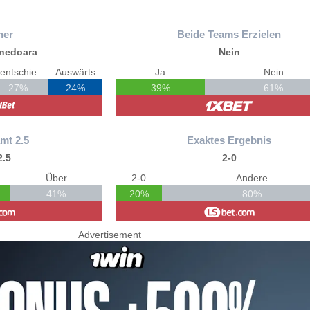
ner
Beide Teams Erzielen
unedoara
Nein
Unentschieden
Auswärts
Ja
Nein
27%
24%
39%
61%
mt 2.5
Exaktes Ergebnis
2.5
2-0
Über
2-0
Andere
41%
20%
80%
Advertisement