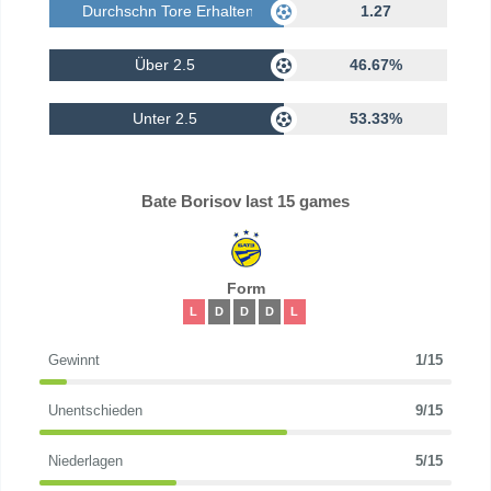
Durchschn Tore Erhalten
1.27
Über 2.5
46.67%
Unter 2.5
53.33%
Bate Borisov last 15 games
Form
L
D
D
D
L
Gewinnt
1/15
Unentschieden
9/15
Niederlagen
5/15