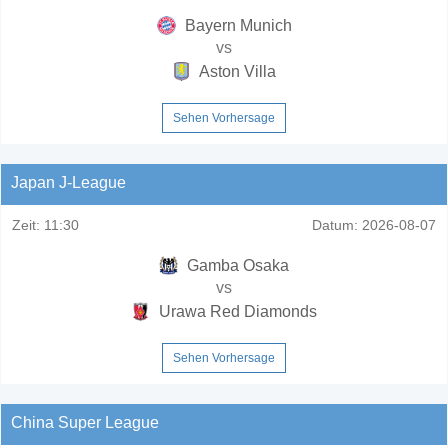
Bayern Munich
vs
Aston Villa
Sehen Vorhersage
Japan J-League
Zeit:
11:30
Datum:
2026-08-07
Gamba Osaka
vs
Urawa Red Diamonds
Sehen Vorhersage
China Super League