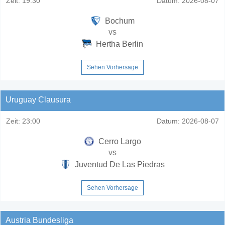
Zeit:
19:30
Datum:
2026-08-07
Bochum
vs
Hertha Berlin
Sehen Vorhersage
Uruguay Clausura
Zeit:
23:00
Datum:
2026-08-07
Cerro Largo
vs
Juventud De Las Piedras
Sehen Vorhersage
Austria Bundesliga