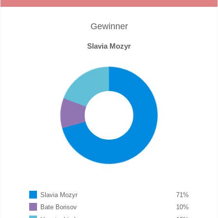
Gewinner
Slavia Mozyr
Slavia Mozyr
71
%
Bate Borisov
10
%