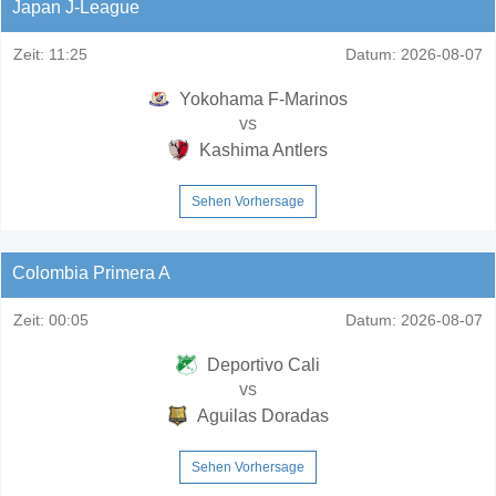
Japan J-League
Zeit:
11:25
Datum:
2026-08-07
Yokohama F-Marinos
vs
Kashima Antlers
Sehen Vorhersage
Colombia Primera A
Zeit:
00:05
Datum:
2026-08-07
Deportivo Cali
vs
Aguilas Doradas
Sehen Vorhersage