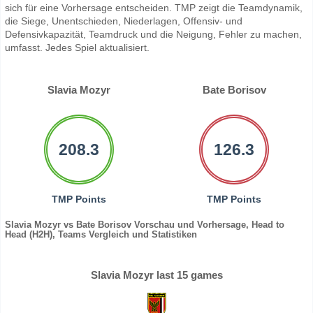
sich für eine Vorhersage entscheiden. TMP zeigt die Teamdynamik,
die Siege, Unentschieden, Niederlagen, Offensiv- und
Defensivkapazität, Teamdruck und die Neigung, Fehler zu machen,
umfasst. Jedes Spiel aktualisiert.
Slavia Mozyr
Bate Borisov
208.3
126.3
TMP Points
TMP Points
Slavia Mozyr vs Bate Borisov Vorschau und Vorhersage, Head to
Head (H2H), Teams Vergleich und Statistiken
Slavia Mozyr last 15 games