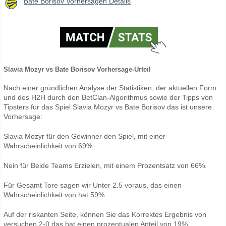
Bate Borisov Vorhersagen Details
Slavia Mozyr vs Bate Borisov Vorhersage-Urteil
Nach einer gründlichen Analyse der Statistiken, der aktuellen Form
und des H2H durch den BetClan-Algorithmus sowie der Tipps von
Tipsters für das Spiel Slavia Mozyr vs Bate Borisov das ist unsere
Vorhersage:
Slavia Mozyr für den Gewinner den Spiel, mit einer
Wahrscheinlichkeit von 69%
Nein für Beide Teams Erzielen, mit einem Prozentsatz von 66%.
Für Gesamt Tore sagen wir Unter 2.5 voraus, das einen
Wahrscheinlichkeit von hat 59%
Auf der riskanten Seite, können Sie das Korrektes Ergebnis von
versuchen 2-0 das hat einen prozentualen Anteil von 19%.