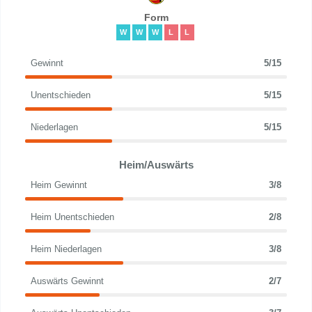
Form
W
W
W
L
L
Gewinnt
5/15
Unentschieden
5/15
Niederlagen
5/15
Heim/Auswärts
Heim Gewinnt
3/8
Heim Unentschieden
2/8
Heim Niederlagen
3/8
Auswärts Gewinnt
2/7