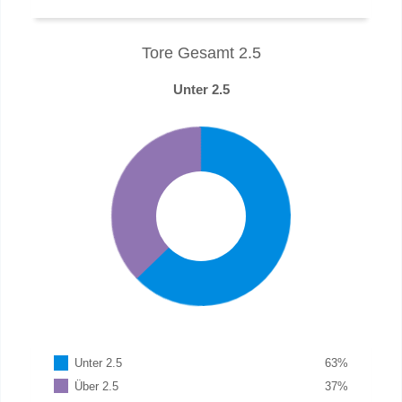
Tore Gesamt 2.5
Unter 2.5
Unter 2.5
63
%
Über 2.5
37
%