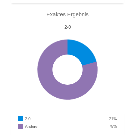
Exaktes Ergebnis
2-0
2-0
21
%
Andere
79
%