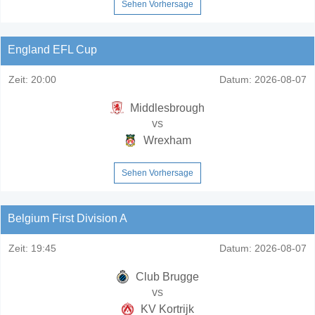
Sehen Vorhersage
England EFL Cup
Zeit:
20:00
Datum:
2026-08-07
Middlesbrough
vs
Wrexham
Sehen Vorhersage
Belgium First Division A
Zeit:
19:45
Datum:
2026-08-07
Club Brugge
vs
KV Kortrijk