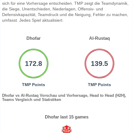
sich für eine Vorhersage entscheiden. TMP zeigt die Teamdynamik,
die Siege, Unentschieden, Niederlagen, Offensiv- und
Defensivkapazität, Teamdruck und die Neigung, Fehler zu machen,
umfasst. Jedes Spiel aktualisiert.
Dhofar
Al-Rustaq
172.8
139.5
TMP Points
TMP Points
Dhofar vs Al-Rustaq Vorschau und Vorhersage, Head to Head (H2H),
Teams Vergleich und Statistiken
Dhofar last 15 games