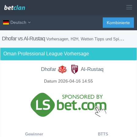
Deutsch
Kombinierte
Dhofar vs Al-Rustaq
Vorhersagen, H2H, Wetten Tipps und Spiel Vorschau
Oman Professional League Vorhersage
Dhofar
Al-Rustaq
Datum 2026-04-16 14:55
Gewinner
BTTS