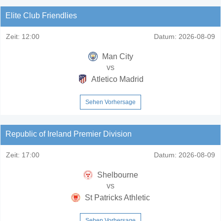
Elite Club Friendlies
Zeit:
12:00
Datum:
2026-08-09
Man City
vs
Atletico Madrid
Sehen Vorhersage
Republic of Ireland Premier Division
Zeit:
17:00
Datum:
2026-08-09
Shelbourne
vs
St Patricks Athletic
Sehen Vorhersage