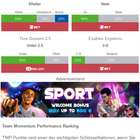
Dhofar
Nein
Heim
Unentschieden
Auswärts
Ja
Nein
54%
28%
18%
40%
60%
Tore Gesamt 2.5
Exaktes Ergebnis
Unter 2.5
2-0
Unter
Über
2-0
Andere
65%
35%
17%
83%
Advertisement
Team Momentum Performance Ranking
TMP-Punkte sind einer der wichtigsten Schlüsselfaktoren, wenn Sie