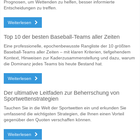
Prognosen, um Wettenden zu helfen, besser informierte
Entscheidungen zu treffen.
Weiterlesen
Top 10 der besten Baseball-Teams aller Zeiten
Eine professionelle, epochenbewusste Rangliste der 10 größten
Baseball-Teams aller Zeiten – mit klaren Kriterien, tiefgehendem
Kontext, Hinweisen zur Kaderzusammenstellung und dazu, warum
die Dominanz jedes Teams bis heute Bestand hat.
Weiterlesen
Der ultimative Leitfaden zur Beherrschung von
Sportwettenstrategien
Tauchen Sie in die Welt der Sportwetten ein und erkunden Sie
umfassend die wichtigsten Strategien, die Ihnen einen Vorteil
gegenüber den Quoten verschaffen können.
Weiterlesen