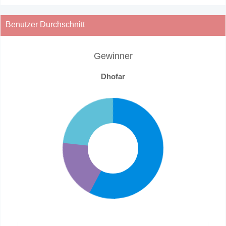
Benutzer Durchschnitt
Gewinner
Dhofar