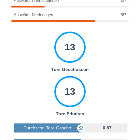
Auswärts Unentschieden
2/7
Auswärts Niederlagen
5/7
13
Tore Geschossen
13
Tore Erhalten
Durchschn Tore Geschossen
0.87