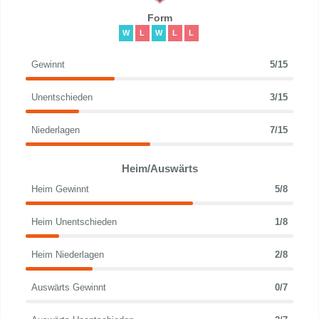
Form
W
L
W
L
L
Gewinnt
5/15
Unentschieden
3/15
Niederlagen
7/15
Heim/Auswärts
Heim Gewinnt
5/8
Heim Unentschieden
1/8
Heim Niederlagen
2/8
Auswärts Gewinnt
0/7