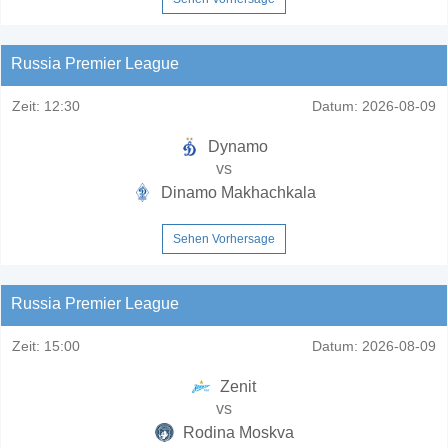
Russia Premier League
Zeit:
12:30
Datum:
2026-08-09
Dynamo
vs
Dinamo Makhachkala
Sehen Vorhersage
Russia Premier League
Zeit:
15:00
Datum:
2026-08-09
Zenit
vs
Rodina Moskva