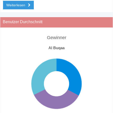
Weiterlesen
Benutzer Durchschnitt
Gewinner
Al Buqaa