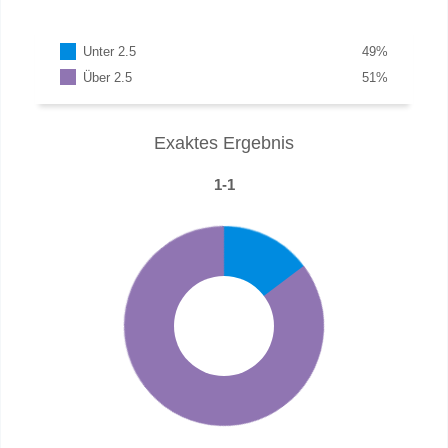
Unter 2.5
49
%
Über 2.5
51
%
Exaktes Ergebnis
1-1