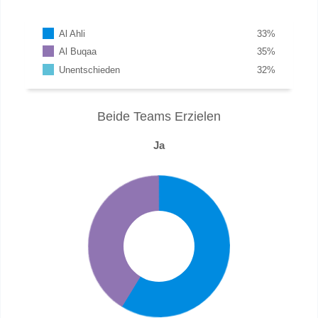
Al Ahli
33
%
Al Buqaa
35
%
Unentschieden
32
%
Beide Teams Erzielen
Ja