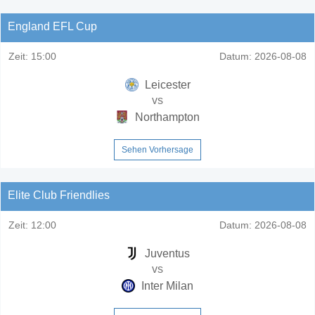
England EFL Cup
Zeit:
15:00
Datum:
2026-08-08
Leicester
vs
Northampton
Sehen Vorhersage
Elite Club Friendlies
Zeit:
12:00
Datum:
2026-08-08
Juventus
vs
Inter Milan