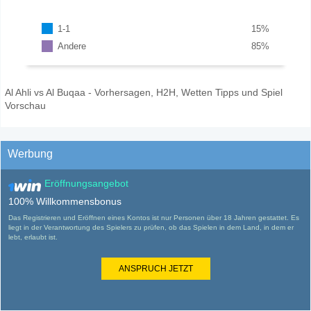
1-1
15
%
Andere
85
%
Al Ahli vs Al Buqaa - Vorhersagen, H2H, Wetten Tipps und Spiel
Vorschau
Werbung
Eröffnungsangebot
100% Willkommensbonus
Das Registrieren und Eröffnen eines Kontos ist nur Personen über 18 Jahren gestattet. Es
liegt in der Verantwortung des Spielers zu prüfen, ob das Spielen in dem Land, in dem er
lebt, erlaubt ist.
ANSPRUCH JETZT