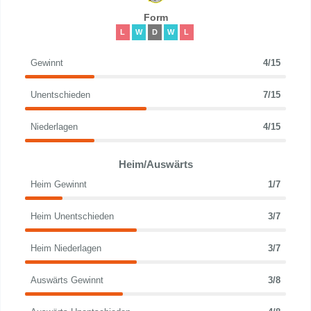
Form
L
W
D
W
L
Gewinnt
4/15
Unentschieden
7/15
Niederlagen
4/15
Heim/Auswärts
Heim Gewinnt
1/7
Heim Unentschieden
3/7
Heim Niederlagen
3/7
Auswärts Gewinnt
3/8