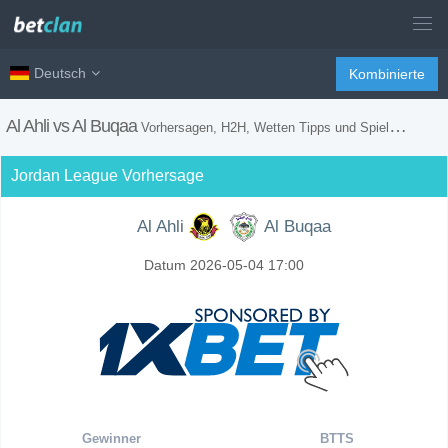
Deutsch
Kombinierte
Al Ahli vs Al Buqaa
Vorhersagen, H2H, Wetten Tipps und Spiel Vorschau
Jordan League Vorhersage
Al Ahli
Al Buqaa
Datum 2026-05-04 17:00
Gewinner
BTTS