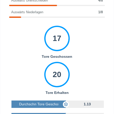
Auswärts Unentschieden
4/8
Auswärts Niederlagen
1/8
17
Tore Geschossen
20
Tore Erhalten
Durchschn Tore Geschossen
1.13