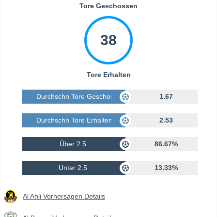
Tore Geschossen
38
Tore Erhalten
Durchschn Tore Geschossen
1.67
Durchschn Tore Erhalten
2.53
Über 2.5
86.67%
Unter 2.5
13.33%
Al Ahli Vorhersagen Details