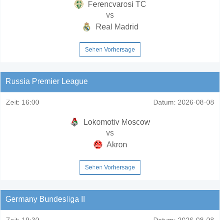
Ferencvarosi TC
vs
Real Madrid
Sehen Vorhersage
Russia Premier League
Zeit:
16:00
Datum:
2026-08-08
Lokomotiv Moscow
vs
Akron
Sehen Vorhersage
Germany Bundesliga II
Zeit:
19:30
Datum:
2026-08-08