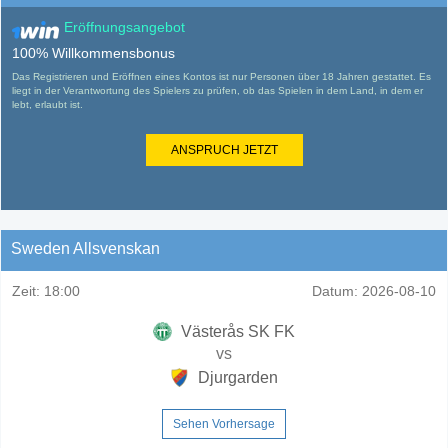
Eröffnungsangebot
100% Willkommensbonus
Das Registrieren und Eröffnen eines Kontos ist nur Personen über 18 Jahren gestattet. Es
liegt in der Verantwortung des Spielers zu prüfen, ob das Spielen in dem Land, in dem er
lebt, erlaubt ist.
ANSPRUCH JETZT
Sweden Allsvenskan
Zeit:
18:00
Datum:
2026-08-10
Västerås SK FK
vs
Djurgarden
Sehen Vorhersage