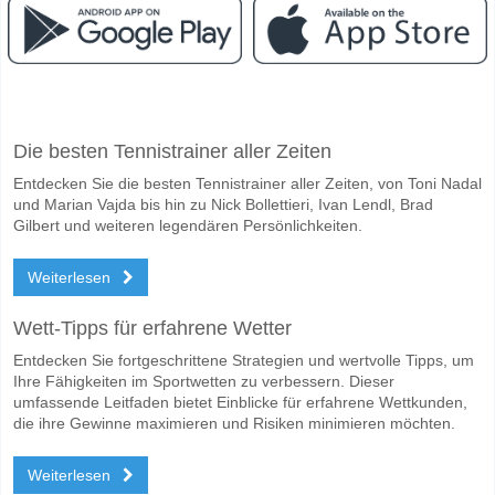
Facebook
Telegram
Instagram
Wann ist das Spiel zwischen Al-Khabourah v Al-Rustaq
Die besten Tennistrainer aller Zeiten
Das Spiel zwischen Al-Khabourah v Al-Rustaq 18 May 2026 16:20.
Entdecken Sie die besten Tennistrainer aller Zeiten, von Toni Nadal
Wer ist das Lieblingsteam, zwischen dem zu gewinnen i
und Marian Vajda bis hin zu Nick Bollettieri, Ivan Lendl, Brad
Al-Khabourah für den Gewinner den Spiel, mit einer Wahrscheinlichke
Gilbert und weiteren legendären Persönlichkeiten.
Werden beide Teams im Spiel punkten Al-Khabourah v 
Weiterlesen
Nein für Beide Teams Erzielen, mit einem Prozentsatz von 59%.
Wett-Tipps für erfahrene Wetter
Wofür ist die richtige Ergebnisprognose Al-Khabourah v
Entdecken Sie fortgeschrittene Strategien und wertvolle Tipps, um
Auf der riskanten Seite, können Sie das Korrektes Ergebnis von versu
Ihre Fähigkeiten im Sportwetten zu verbessern. Dieser
umfassende Leitfaden bietet Einblicke für erfahrene Wettkunden,
die ihre Gewinne maximieren und Risiken minimieren möchten.
Weiterlesen