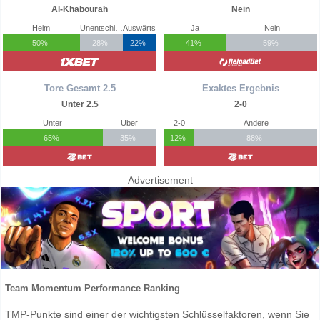
Al-Khabourah
Nein
Heim
Unentschieden
Auswärts
Ja
Nein
50%
28%
22%
41%
59%
Tore Gesamt 2.5
Exaktes Ergebnis
Unter 2.5
2-0
Unter
Über
2-0
Andere
65%
35%
12%
88%
Advertisement
Team Momentum Performance Ranking
TMP-Punkte sind einer der wichtigsten Schlüsselfaktoren, wenn Sie