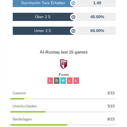
Durchschn Tore Erhalten
1.40
Über 2.5
40.00%
Unter 2.5
60.00%
Al-Rustaq last 15 games
Form
L
D
W
L
L
Gewinnt
2/15
Unentschieden
5/15
Niederlagen
8/15