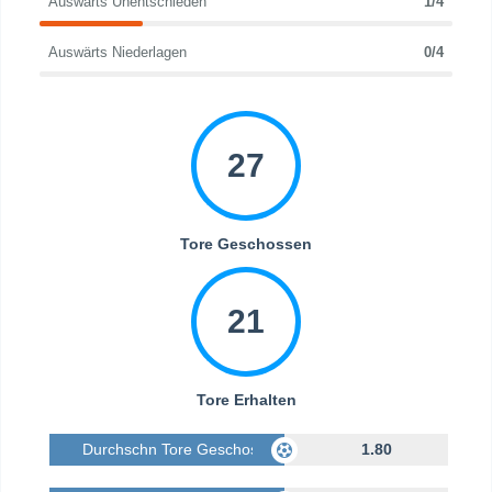
Auswärts Unentschieden
1/4
Auswärts Niederlagen
0/4
27
Tore Geschossen
21
Tore Erhalten
Durchschn Tore Geschossen
1.80