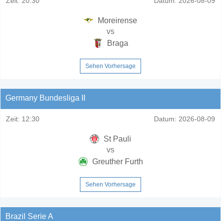
Zeit:
20:30
Datum:
2026-08-09
Moreirense
vs
Braga
Sehen Vorhersage
Germany Bundesliga II
Zeit:
12:30
Datum:
2026-08-09
St Pauli
vs
Greuther Furth
Sehen Vorhersage
Brazil Serie A