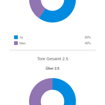
Ja
60
%
Nein
40
%
Tore Gesamt 2.5
Über 2.5