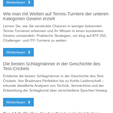
Weiterlesen
Wie man mit Wetten auf Tennis-Turniere der unteren
Kategorien Gewinn erzielt
Lernen Sie, wie Sie versteckte Chancen in weniger bekannten
Tennis-Turnieren erkennen und Ihr Wissen in einen konstanten
Gewinn umwandeln. Praktische Strategien, um klug auf ATP 250,
Challenger- und ITF-Turniere zu wetten.
Weiterlesen
Die besten Schlagmänner in der Geschichte des
Test-Crickets
Entdecke die besten Schlagmänner in der Geschichte des Test-
Crickets. Von Bradmans Perfektion bis zu Kohlis Leidenschaft –
erkunde detaillierte Analysen von Technik, Vermächtnis und der
Entwicklung der Schlagkunst über verschiedene Epochen hinweg.
Weiterlesen