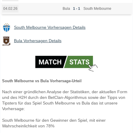
Bula
1 - 1
South Melbourne
04.02.26
South Melbourne Vorhersagen Details
Bula Vorhersagen Details
South Melbourne vs Bula Vorhersage-Urteil
Nach einer gründlichen Analyse der Statistiken, der aktuellen Form
und des H2H durch den BetClan-Algorithmus sowie der Tipps von
Tipsters für das Spiel South Melbourne vs Bula das ist unsere
Vorhersage:
South Melbourne für den Gewinner den Spiel, mit einer
Wahrscheinlichkeit von 78%