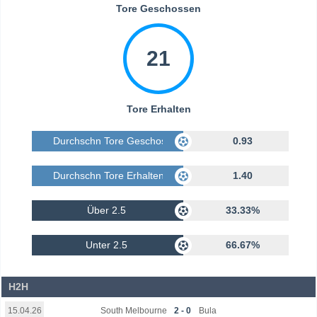
Tore Geschossen
21
Tore Erhalten
Durchschn Tore Geschossen
0.93
Durchschn Tore Erhalten
1.40
Über 2.5
33.33%
Unter 2.5
66.67%
H2H
South Melbourne
2 - 0
Bula
15.04.26