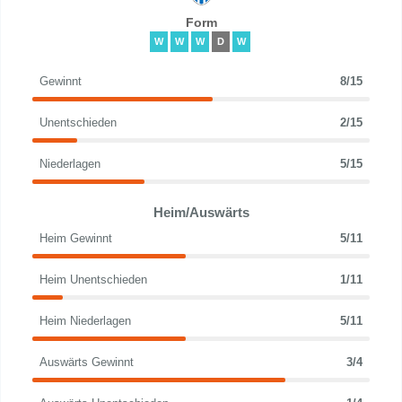
Form
W
W
W
D
W
Gewinnt
8/15
Unentschieden
2/15
Niederlagen
5/15
Heim/Auswärts
Heim Gewinnt
5/11
Heim Unentschieden
1/11
Heim Niederlagen
5/11
Auswärts Gewinnt
3/4