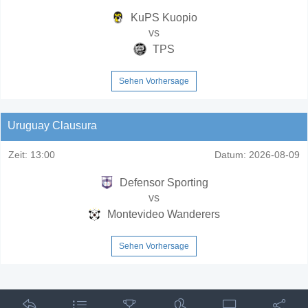
KuPS Kuopio
vs
TPS
Sehen Vorhersage
Uruguay Clausura
Zeit:
13:00
Datum:
2026-08-09
Defensor Sporting
vs
Montevideo Wanderers
Sehen Vorhersage