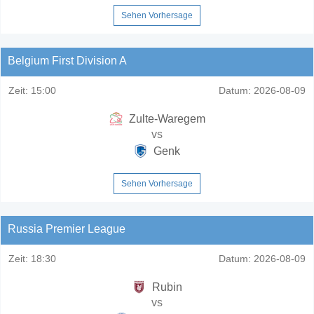
Sehen Vorhersage
Belgium First Division A
Zeit:
15:00
Datum:
2026-08-09
Zulte-Waregem
vs
Genk
Sehen Vorhersage
Russia Premier League
Zeit:
18:30
Datum:
2026-08-09
Rubin
vs