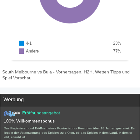
4-1
23
%
Andere
77
%
South Melbourne vs Bula - Vorhersagen, H2H, Wetten Tipps und
Spiel Vorschau
Werbung
Eröffnungsangebot
100% Willkommensbonus
Das Registrieren und Eröffnen eines Kontos ist nur Personen über 18 Jahren gestattet. Es
liegt in der Verantwortung des Spielers zu prüfen, ob das Spielen in dem Land, in dem er
lebt, erlaubt ist.