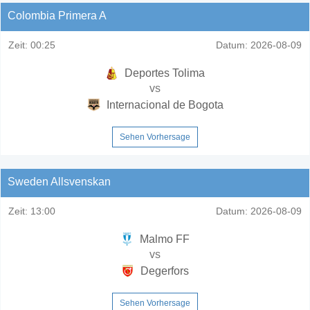
Colombia Primera A
Zeit:
00:25
Datum:
2026-08-09
Deportes Tolima
vs
Internacional de Bogota
Sehen Vorhersage
Sweden Allsvenskan
Zeit:
13:00
Datum:
2026-08-09
Malmo FF
vs
Degerfors
Sehen Vorhersage