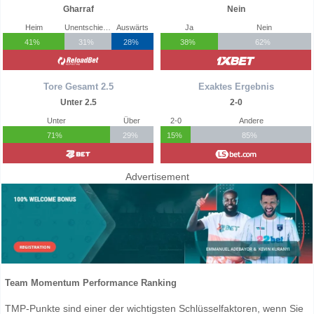
Gharraf
Nein
Heim
Unentschieden
Auswärts
Ja
Nein
41%
31%
28%
38%
62%
Tore Gesamt 2.5
Exaktes Ergebnis
Unter 2.5
2-0
Unter
Über
2-0
Andere
71%
29%
15%
85%
Advertisement
Team Momentum Performance Ranking
TMP-Punkte sind einer der wichtigsten Schlüsselfaktoren, wenn Sie