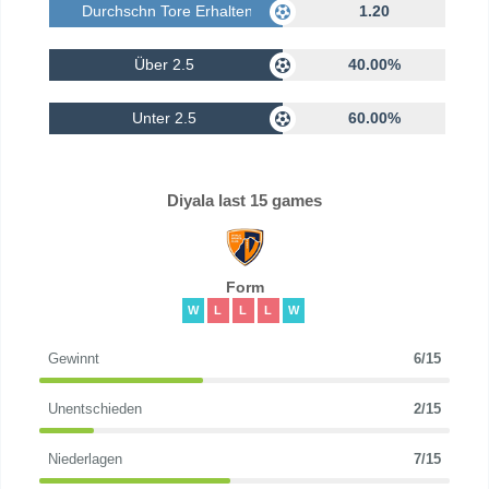
Durchschn Tore Erhalten
1.20
Über 2.5
40.00%
Unter 2.5
60.00%
Diyala last 15 games
Form
W
L
L
L
W
Gewinnt
6/15
Unentschieden
2/15
Niederlagen
7/15