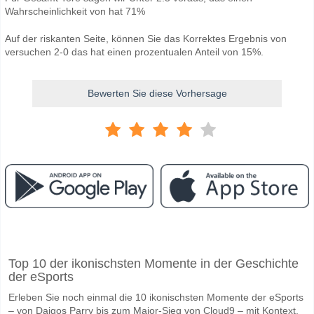
Wahrscheinlichkeit von hat 71%
Auf der riskanten Seite, können Sie das Korrektes Ergebnis von
versuchen 2-0 das hat einen prozentualen Anteil von 15%.
Bewerten Sie diese Vorhersage
Facebook
Telegram
Instagram
Wann ist das Spiel zwischen Gharraf v Diyala?
Top 10 der ikonischsten Momente in der Geschichte
Das Spiel zwischen Gharraf v Diyala 06 May 2026 15:30.
der eSports
Wer ist das Lieblingsteam, zwischen dem zu gewinnen i
Erleben Sie noch einmal die 10 ikonischsten Momente der eSports
Gharraf für den Gewinner den Spiel, mit einer Wahrscheinlichkeit von
– von Daigos Parry bis zum Major-Sieg von Cloud9 – mit Kontext,