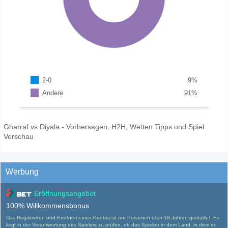
2-0
9
%
Andere
91
%
Gharraf vs Diyala - Vorhersagen, H2H, Wetten Tipps und Spiel
Vorschau
Werbung
Eröffnungsangebot
100% Willkommensbonus
Das Registrieren und Eröffnen eines Kontos ist nur Personen über 18 Jahren gestattet. Es
liegt in der Verantwortung des Spielers zu prüfen, ob das Spielen in dem Land, in dem er