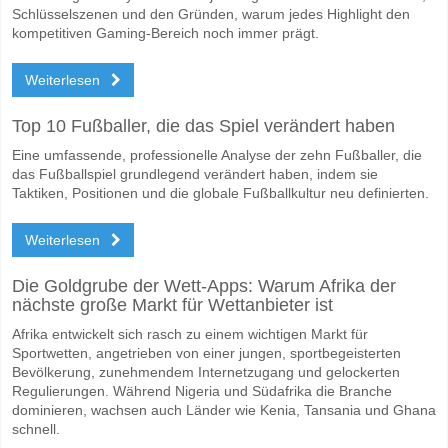
Schlüsselszenen und den Gründen, warum jedes Highlight den
Werden beide Teams im Spiel punkten Gharraf v Diyala
kompetitiven Gaming-Bereich noch immer prägt.
Nein für Beide Teams Erzielen, mit einem Prozentsatz von 62%.
Weiterlesen
Wofür ist die richtige Ergebnisprognose Gharraf v Diyal
Top 10 Fußballer, die das Spiel verändert haben
Auf der riskanten Seite, können Sie das Korrektes Ergebnis von versu
Eine umfassende, professionelle Analyse der zehn Fußballer, die
das Fußballspiel grundlegend verändert haben, indem sie
Taktiken, Positionen und die globale Fußballkultur neu definierten.
Weiterlesen
Die Goldgrube der Wett-Apps: Warum Afrika der
nächste große Markt für Wettanbieter ist
Afrika entwickelt sich rasch zu einem wichtigen Markt für
Sportwetten, angetrieben von einer jungen, sportbegeisterten
Bevölkerung, zunehmendem Internetzugang und gelockerten
Regulierungen. Während Nigeria und Südafrika die Branche
dominieren, wachsen auch Länder wie Kenia, Tansania und Ghana
schnell.