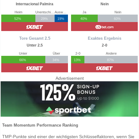
Internacional Palmira
Nein
Heim
Unentschieden
Auswärts
Ja
Nein
52%
29%
19%
40%
60%
Tore Gesamt 2.5
Exaktes Ergebnis
Unter 2.5
2-0
Unter
Über
2-0
Andere
66%
34%
13%
87%
Advertisement
Team Momentum Performance Ranking
TMP-Punkte sind einer der wichtigsten Schlüsselfaktoren, wenn Sie