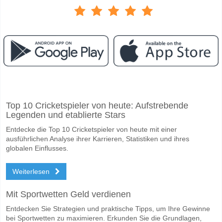
Facebook
Telegram
Instagram
Wann ist das Spiel zwischen Internacional Palmira v Ti
Top 10 Cricketspieler von heute: Aufstrebende
Das Spiel zwischen Internacional Palmira v Tigres FC 19 May 2026 01
Legenden und etablierte Stars
Wer ist das Lieblingsteam, zwischen dem zu gewinnen is
Entdecke die Top 10 Cricketspieler von heute mit einer
Internacional Palmira für den Gewinner den Spiel, mit einer Wahrschei
ausführlichen Analyse ihrer Karrieren, Statistiken und ihres
globalen Einflusses.
Werden beide Teams im Spiel punkten Internacional Pal
Weiterlesen
Nein für Beide Teams Erzielen, mit einem Prozentsatz von 60%.
Wofür ist die richtige Ergebnisprognose Internacional P
Mit Sportwetten Geld verdienen
Auf der riskanten Seite, können Sie das Korrektes Ergebnis von versu
Entdecken Sie Strategien und praktische Tipps, um Ihre Gewinne
bei Sportwetten zu maximieren. Erkunden Sie die Grundlagen,