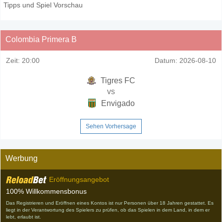
Tipps und Spiel Vorschau
Colombia Primera B
Zeit:
20:00
Datum:
2026-08-10
Tigres FC
vs
Envigado
Sehen Vorhersage
Werbung
Eröffnungsangebot
100% Willkommensbonus
Das Registrieren und Eröffnen eines Kontos ist nur Personen über 18 Jahren gestattet. Es
liegt in der Verantwortung des Spielers zu prüfen, ob das Spielen in dem Land, in dem er
lebt, erlaubt ist.