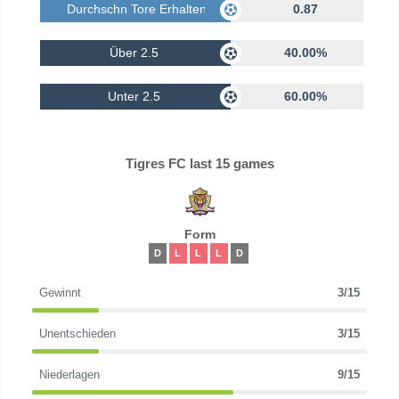
Durchschn Tore Erhalten
0.87
Über 2.5
40.00%
Unter 2.5
60.00%
Tigres FC last 15 games
Form
D
L
L
L
D
Gewinnt
3/15
Unentschieden
3/15
Niederlagen
9/15