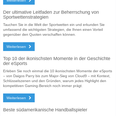
Weiterlesen
Ja für Beide Teams Erzielen, mit einem Prozentsatz von 57%.
Wofür ist die richtige Ergebnisprognose NK Lokomotiva
Der ultimative Leitfaden zur Beherrschung von
Sportwettenstrategien
Auf der riskanten Seite, können Sie das Korrektes Ergebnis von versu
Tauchen Sie in die Welt der Sportwetten ein und erkunden Sie
umfassend die wichtigsten Strategien, die Ihnen einen Vorteil
gegenüber den Quoten verschaffen können.
Weiterlesen
Top 10 der ikonischsten Momente in der Geschichte
der eSports
Erleben Sie noch einmal die 10 ikonischsten Momente der eSports
– von Daigos Parry bis zum Major-Sieg von Cloud9 – mit Kontext,
Schlüsselszenen und den Gründen, warum jedes Highlight den
kompetitiven Gaming-Bereich noch immer prägt.
Weiterlesen
Beste südamerikanische Handballspieler