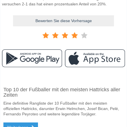
versuchen 2-1 das hat einen prozentualen Anteil von 20%.
Bewerten Sie diese Vorhersage
Facebook
Telegram
Instagram
Wann ist das Spiel zwischen NK Lokomotiva Zagreb v I
Top 10 der Fußballer mit den meisten Hattricks aller
Das Spiel zwischen NK Lokomotiva Zagreb v Istra 1961 25 October 20
Zeiten
Wer ist das Lieblingsteam, zwischen dem zu gewinnen i
Eine definitive Rangliste der 10 Fußballer mit den meisten
NK Lokomotiva Zagreb für den Gewinner den Spiel, mit einer Wahrsch
offiziellen Hattricks, darunter Erwin Helmchen, Josef Bican, Pelé,
Fernando Peyroteo und weitere legendäre Torjäger.
Werden beide Teams im Spiel punkten NK Lokomotiva Z