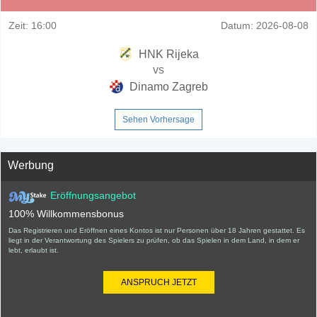
Zeit:
16:00
Datum:
2026-08-08
HNK Rijeka
vs
Dinamo Zagreb
Sehen Vorhersage
Werbung
Eröffnungsangebot
100% Willkommensbonus
Das Registrieren und Eröffnen eines Kontos ist nur Personen über 18 Jahren gestattet. Es
liegt in der Verantwortung des Spielers zu prüfen, ob das Spielen in dem Land, in dem er
lebt, erlaubt ist.
ANSPRUCH JETZT