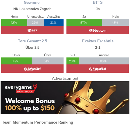
Gewinner
BTTS
NK Lokomotiva Zagreb
Ja
Heim
Unentschieden
Auswärts
Ja
Nein
42%
27%
31%
57%
43%
Tore Gesamt 2.5
Exaktes Ergebnis
Über 2.5
2-1
Unter
Über
2-1
Andere
49%
51%
20%
80%
Advertisement
Team Momentum Performance Ranking