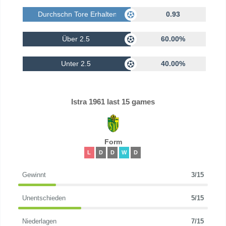
Durchschn Tore Erhalten
0.93
Über 2.5
60.00%
Unter 2.5
40.00%
Istra 1961 last 15 games
Form
L
D
D
W
D
Gewinnt
3/15
Unentschieden
5/15
Niederlagen
7/15